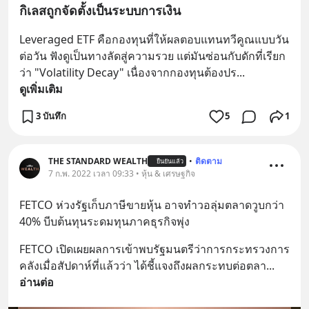
กิเลสถูกจัดตั้งเป็นระบบการเงิน
Leveraged ETF คือกองทุนที่ให้ผลตอบแทนทวีคูณแบบวัน
ต่อวัน ฟังดูเป็นทางลัดสู่ความรวย แต่มันซ่อนกับดักที่เรียก
ว่า "Volatility Decay" เนื่องจากกองทุนต้องปร
... 
ดูเพิ่มเติม
3 บันทึก
5
1
THE STANDARD WEALTH
•
ติดตาม
ยืนยันแล้ว
7 ก.พ. 2022 เวลา 09:33 • หุ้น & เศรษฐกิจ
FETCO ห่วงรัฐเก็บภาษีขายหุ้น อาจทำวอลุ่มตลาดวูบกว่า 
40% บีบต้นทุนระดมทุนภาคธุรกิจพุ่ง
FETCO เปิดเผยผลการเข้าพบรัฐมนตรีว่าการกระทรวงการ
คลังเมื่อสัปดาห์ที่แล้วว่า ได้ชี้แจงถึงผลกระทบต่อตลา
... 
อ่านต่อ