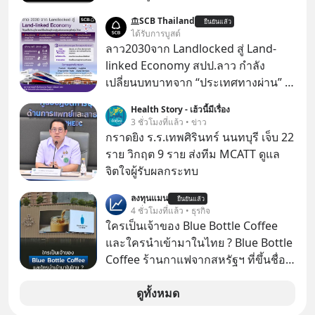
ไปอยู่บนดาวอังคารตามที่ Elon Musk
SCB Thailand
ยืนยันแล้ว
หรือ Jeff Bezos บอกไว้หรือเปล่า ภาพ
ได้รับการบูสต์
ฝันที่มหาเศรษฐีซิลิคอนแวลลีย์วาดไว้ว่า
ลาว2030จาก Landlocked สู่ Land-
มนุษย์นับล้านจะไปสร้างอาณานิคม
linked Economy สปป.ลาว กำลัง
ใหม่ ล้อมรอบด้วยเทคโนโลยีสุดล้ำ อาจ
เปลี่ยนบทบาทจาก “ประเทศทางผ่าน” สู่
จะฟังดูน่าตื่นเต้น แต่ความจริงที่ถูกซ่อน
“ศูนย์กลางเศรษฐกิจและโลจิสติกส์”
Health Story - เฮ้วนี้มีเรื่อง
ไว้ใต้พรมคือ ดาวอังคารเป็นเพียงนรกที่
ของอนุภูมิภาคลุ่มแม่น้ำโขง
3 ชั่วโมงที่แล้ว • ข่าว
เต็มไปด้วยรังสีมรณะและฝุ่นพิษ แล้ว
กราดยิง ร.ร.เทพศิรินทร์ นนทบุรี เจ็บ 22
ทำไมบรรดาผู้นำเทคโนโลยีถึงยัง
ราย วิกฤต 9 ราย ส่งทีม MCATT ดูแล
พยายามหลอกขายฝันลมๆ แล้งๆ นี้ให้
จิตใจผู้รับผลกระทบ
กับคนทั้งโลก พวกเขากำลังซ่อนความ
ลับอะไรไว้เบื้องหลังโปรเจกต์อวกาศที่
ลงทุนแมน
ยืนยันแล้ว
4 ชั่วโมงที่แล้ว • ธุรกิจ
ผลาญทรัพยากรมหาศาล วันนี้เราจะมา
ใครเป็นเจ้าของ Blue Bottle Coffee
กะเทาะเปลือกความลวงโลกนี้กัน ใครที่
และใครนำเข้ามาในไทย ? Blue Bottle
คิดว่าอนาคตของมนุษยชาติอยู่บนดาว
Coffee ร้านกาแฟจากสหรัฐฯ ที่ขึ้นชื่อ
ดวงอื่น เลือกฟังกันได้เลยนะครับ อย่า
เรื่องความพิถีพิถัน กำลังจะเปิดสาขา
ลืมกด Follow ติดตาม PodCast ช่อง
แรกในประเทศไทย ที่ Central Park
ดูทั้งหมด
Geek Forever’s Podcast ของผมกัน
ด้วยนะครับ 🎧 ฟังผ่าน Spotify :