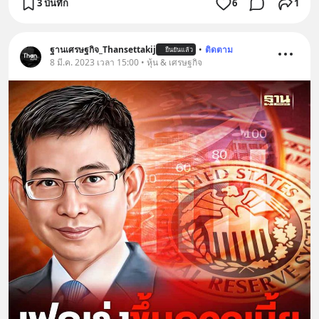
3 บันทึก
6
1
ฐานเศรษฐกิจ_Thansettakij
•
ติดตาม
ยืนยันแล้ว
8 มี.ค. 2023 เวลา 15:00 • หุ้น & เศรษฐกิจ