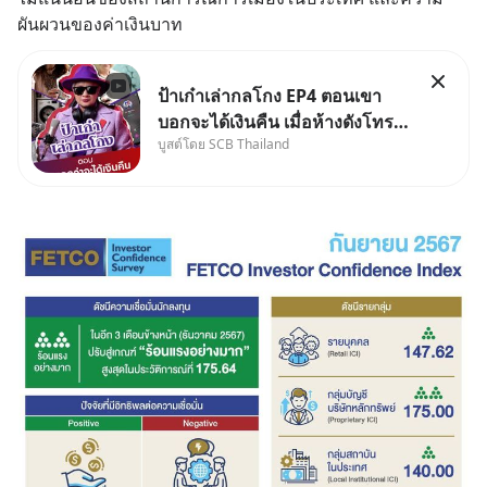
ผันผวนของค่าเงินบาท
ป้าเก๋าเล่ากลโกง EP4 ตอนเขา
บอกจะได้เงินคืน เมื่อห้างดังโทร
บูสต์โดย SCB Thailand
หาคุณวิยะดา แจ้งเรื่องเคลมสินค้า
แล้วบอกว่าจะคืนเงิน คุณวิยะดา
จะได้เงินจริง หรือเป็นเรื่องจ้อจี้ หา
คำตอบได้ที่ “ป้าเก๋าเล่ากลโกง”
EP4 ตอน “เขา