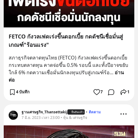
FETCO กังวลเฟดเร่งขึ้นดอกเบี้ย กดดัชนีเชื่อมั่นสู่
เกณฑ์"ร้อนแรง"
สภาธุรกิจตลาดทุนไทย (FETCO) กังวลเฟดเร่งขึ้นดอกเบี้ย
กระทบตลาดทุน คาดจ่อขึ้น 0.5% รอบนี้ และทั้งปีอาจขยับ
ใกล้ 6% กดความเชื่อมั่นนักลงทุนปรับสู่เกณฑ์ร้อ
... 
อ่าน
ต่อ
4 บันทึก
7
1
ฐานเศรษฐกิจ_Thansettakij
•
ติดตาม
ยืนยันแล้ว
7 มิ.ย. 2023 เวลา 23:00 • หุ้น & เศรษฐกิจ