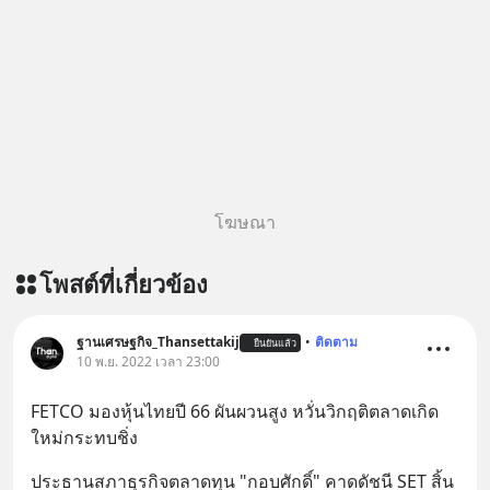
บรรเทาความเครียด ลดความวิตกกังวล
เพิ่มการผ่อนคลาย ซึ่งช่วยให้การนอน
หลับมีประสิทธิภาพมากยิ่งขึ้น 📍 สนใจ
สั่งซื้อสินค้า Diip CBD 💬 LINE :
@diipgeek 🔗 หรือกดลิงก์
https://lin.ee/U91Fzyz
โฆษณา
โพสต์ที่เกี่ยวข้อง
ฐานเศรษฐกิจ_Thansettakij
•
ติดตาม
ยืนยันแล้ว
10 พ.ย. 2022 เวลา 23:00
FETCO มองหุ้นไทยปี 66 ผันผวนสูง หวั่นวิกฤติตลาดเกิด
ใหม่กระทบชิ่ง
ประธานสภาธุรกิจตลาดทุน "กอบศักดิ์" คาดดัชนี SET สิ้น