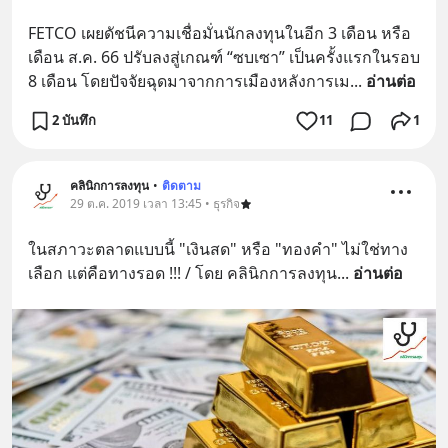
FETCO เผยดัชนีความเชื่อมั่นนักลงทุนในอีก 3 เดือน หรือ
เดือน ส.ค. 66 ปรับลงสู่เกณฑ์ “ซบเซา” เป็นครั้งแรกในรอบ 
8 เดือน โดยปัจจัยฉุดมาจากการเมืองหลังการเม
... 
อ่านต่อ
2 บันทึก
11
1
คลินิกการลงทุน
•
ติดตาม
29 ต.ค. 2019 เวลา 13:45 • ธุรกิจ
ในสภาวะตลาดแบบนี้ "เงินสด" หรือ "ทองคำ" ไม่ใช่ทาง
เลือก แต่คือทางรอด !!! / โดย คลินิกการลงทุน
... 
อ่านต่อ