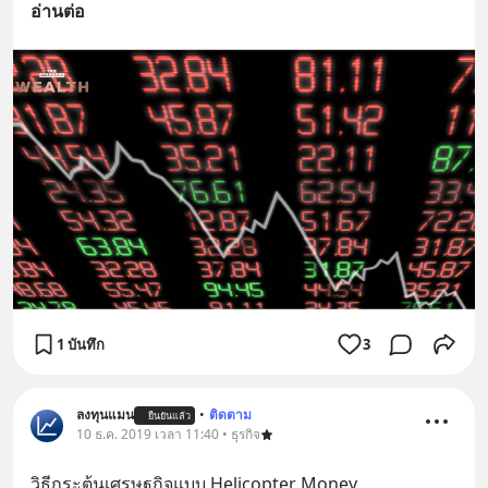
อ่านต่อ
1 บันทึก
3
ลงทุนแมน
•
ติดตาม
ยืนยันแล้ว
10 ธ.ค. 2019 เวลา 11:40 • ธุรกิจ
วิธีกระตุ้นเศรษฐกิจแบบ Helicopter Money