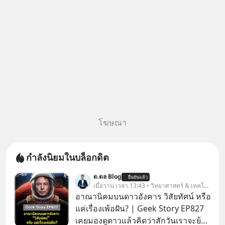
โฆษณา
กำลังนิยมในบล็อกดิต
ด.ดล Blog
ยืนยันแล้ว
เมื่อวาน เวลา 13:43 • วิทยาศาสตร์ & เทคโนโลยี
อาณานิคมบนดาวอังคาร วิสัยทัศน์ หรือ
แค่เรื่องเพ้อฝัน? | Geek Story EP827
เคยมองดูดาวแล้วคิดว่าสักวันเราจะย้าย