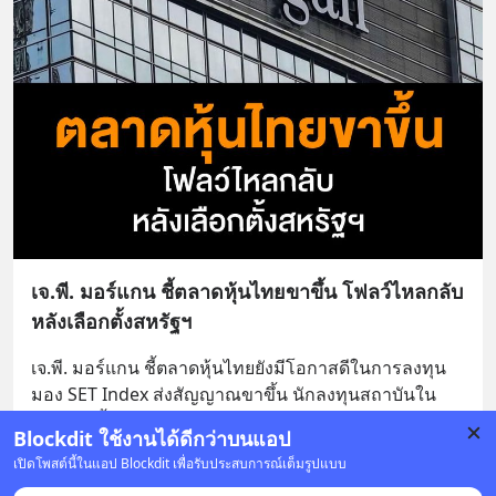
เจ.พี. มอร์แกน ชี้ตลาดหุ้นไทยขาขึ้น โฟลว์ไหลกลับ
หลังเลือกตั้งสหรัฐฯ
เจ.พี. มอร์แกน ชี้ตลาดหุ้นไทยยังมีโอกาสดีในการลงทุน 
มอง SET Index ส่งสัญญาณขาขึ้น นักลงทุนสถาบันใน
ประเทศ ซื้อหุ้นรวมกว่า 800 ล้านดอลลาร์ เผยนักลงทุนต่
... 
Blockdit ใช้งานได้ดีกว่าบนแอป
อ่านต่อ
เปิดโพสต์นี้ในแอป Blockdit เพื่อรับประสบการณ์เต็มรูปแบบ
บันทึก
13
2