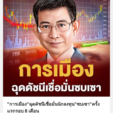
"การเมือง"ฉุดดัชนีเชื่อมั่นนักลงทุน"ซบเซา"ครั้ง
แรกรอบ 8 เดือน