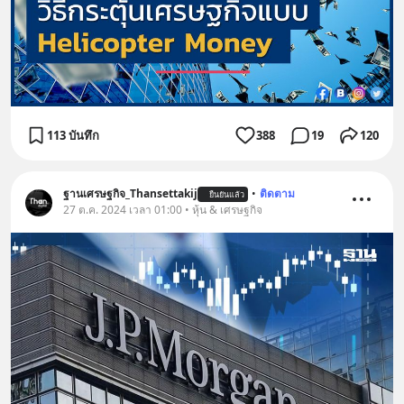
113 บันทึก
388
19
120
ฐานเศรษฐกิจ_Thansettakij
•
ติดตาม
ยืนยันแล้ว
27 ต.ค. 2024 เวลา 01:00 • หุ้น & เศรษฐกิจ