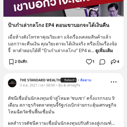
ป้าเก๋าเล่ากลโกง EP4 ตอนเขาบอกจะได้เงินคืน
เมื่อห้างดังโทรหาคุณวิยะดา แจ้งเรื่องเคลมสินค้าแล้ว
บอกว่าจะคืนเงิน คุณวิยะดาจะได้เงินจริง หรือเป็นเรื่องจ้อ
จี้  หาคำตอบได้ที่ “ป้าเก๋าเล่ากลโกง” EP4 ต
... 
ดูเพิ่มเติม
2 บันทึก
1
4
THE STANDARD WEALTH
•
ติดตาม
ยืนยันแล้ว
3 ส.ค. 2021 เวลา 08:00 • หุ้น & เศรษฐกิจ
ดัชนีเชื่อมั่นนักลงทุนเข้าสู่โหมด ‘ซบเซา’ ครั้งแรกรอบ 9 
เดือน สภาธุรกิจตลาดทุนจี้รัฐเร่งเบิกจ่ายกระตุ้นเศรษฐกิจ 
โหมฉีดวัคซีนฟื้นเชื่อมั่น
ผลสำรวจดัชนีความเชื่อมั่นนักลงทุนปรับตัวลงสู่เกณฑ์
... 