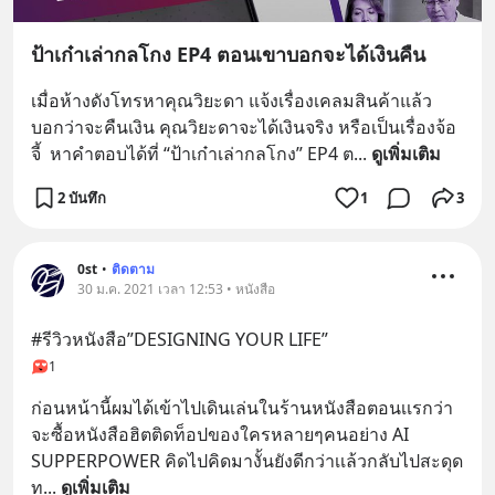
ป้าเก๋าเล่ากลโกง EP4 ตอนเขาบอกจะได้เงินคืน
เมื่อห้างดังโทรหาคุณวิยะดา แจ้งเรื่องเคลมสินค้าแล้ว
บอกว่าจะคืนเงิน คุณวิยะดาจะได้เงินจริง หรือเป็นเรื่องจ้อ
จี้  หาคำตอบได้ที่ “ป้าเก๋าเล่ากลโกง” EP4 ต
... 
ดูเพิ่มเติม
2 บันทึก
1
3
0st
•
ติดตาม
30 ม.ค. 2021 เวลา 12:53 • หนังสือ
#รีวิวหนังสือ”DESIGNING YOUR LIFE”
1
ก่อนหน้านี้ผมได้เข้าไปเดินเล่นในร้านหนังสือตอนเเรกว่า
จะซื้อหนังสือฮิตติดท็อปของใครหลายๆคนอย่าง AI 
SUPPERPOWER คิดไปคิดมางั้นยังดีกว่าเเล้วกลับไปสะดุด
ท
... 
ดูเพิ่มเติม