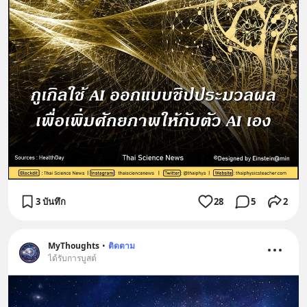
3 บันทึก
28
5
2
MyThoughts
•
ติดตาม
ได้รับการบูสต์