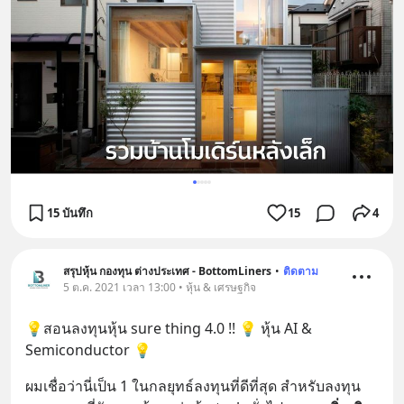
15 บันทึก
15
4
สรุปหุ้น กองทุน ต่างประเทศ - BottomLiners
•
ติดตาม
5 ต.ค. 2021 เวลา 13:00 • หุ้น & เศรษฐกิจ
💡สอนลงทุนหุ้น sure thing 4.0 !! 💡 หุ้น AI & 
Semiconductor 💡
ผมเชื่อว่านี่เป็น 1 ในกลยุทธ์ลงทุนที่ดีที่สุด สำหรับลงทุน