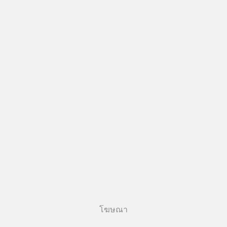
#RayDalio #สรุปบทเรียน #การเงินการ
ลงทุน #MissionToTheMoon
#MissionToTheMoonPodcast
โฆษณา