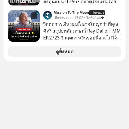
ลงทุนแมน ปี 2567 ตลาดโรงแรมไทย
มูลค่ารวมเฉียด 4 แสนล้านบาท แต่รู้
Mission To The Moon
ยืนยันแล้ว
หรือไม่ว่า รายได้กว่า 85% กระจุกอยู่กับ
เมื่อวาน เวลา 15:02 • ไลฟ์สไตล์
ผู้ประกอบการรายใหญ่ และมีอัตราการ
วิกฤตการเงินรอบนี้ อาจใหญ่กว่าที่คุณ
เติบโตได้ถึง 16% ขณะที่ผู้ประกอบการ
คิด? สรุปบทสัมภาษณ์ Ray Dalio | MM
โฮสเทลและที่พักขนาดเล็ก ซึ่งมีสัดส่วน
EP.2723 วิกฤตการเงินรอบนี้อาจไม่ได้
ถึง 91% ของธุรกิจที่พักทั้งหมด กลับโต
เหมือนทุกครั้งที่เราเคยเจอ เมื่อ Ray
เพียง 1.3% เท่านั้น เกิดอะไรขึ้นกับที่พัก
Dalio ชายผู้เคยทำนายวิกฤตเศรษฐกิจ
ดูทั้งหมด
รายเล็ก ? อะไรคือข้อจำกัดที่ทำให้โต
มาแล้วหลายต่อหลายครั้ง ออกมาส่ง
ไม่สุด และต้องปลดล็อกกฎเกณฑ์ไหน
สัญญาณเตือนระเบิดเวลาลูกใหม่ที่
เพื่อให้รายเล็กเติบโตได้มากกว่าที่เป็น
กำลังก่อตัวขึ้น จาก "ระเบิดหนี้สิน
อยู่ ? Talk ลงทุนแมนชวนมาวิเคราะห์
มหาศาล" ผสานเข้ากับ "ฟองสบู่กระแส
เรื่องนี้ กับคุณนรี สุเนต์ตา นายกสมาคม
AI" ที่ผู้คนกำลังแห่ไล่ราคาอย่างบ้าคลั่ง
โฮสเทลและที่พักขนาดเล็ก
บทเรียนจากประวัติศาสตร์ 500 ปี บอก
(ประเทศไทย)
อะไรเรา? ระเบียบโลกกำลังจะเปลี่ยน
มือไปในทิศทางไหน? และเราควรรับมือ
อย่างไรก่อนที่ทุกอย่างจะสายเกินไป?
ร่วมเจาะลึกบทวิเคราะห์และข้อคิดการ
เงินฉบับ Dalio กันได้ใน EP. นี้