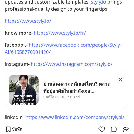
updates and customizable templates, 
styly.io
 brings 
professional-quality design to your fingertips.
https://www.styly.io/
Know more- 
https://www.styly.io/fr/
facebook- 
https://www.facebook.com/people/Styly-
AI/61558770901420/
instagram- 
https://www.instagram.com/stylyio/
บ้านล้นตลาดหนักแค่ไหน? ตลาด
ที่อยู่อาศัยไทยกำลังเจอ
บูสต์โดย SCB Thailand
Oversupply หนักกว่าที่คิด และ
ปัญหานี้อาจไม่ได้จบแค่เรื่อง
เศรษฐกิจ #SCBEIC #อสังหา
linkedin- 
https://www.linkedin.com/company/stylyai/
#บ้านล้นตลาด #เศรษฐกิจไทย
#EICAround #SCBThailand
บันทึก