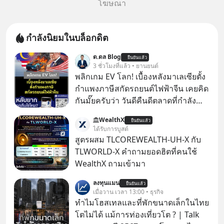
โฆษณา
กำลังนิยมในบล็อกดิต
ด.ดล Blog
ยืนยันแล้ว
3 ชั่วโมงที่แล้ว • ยานยนต์
พลิกเกม EV โลก! เบื้องหลังมาเลเซียตั้ง
กำแพงภาษีสกัดรถยนต์ไฟฟ้าจีน เคยคิด
กันมั๊ยครับว่า วันดีคืนดีตลาดที่กำลัง
เติบโตพุ่งทะยาน จะถูกมือมืดเตะตัดขา
WealthX
ยืนยันแล้ว
จนหน้าทิ่มแบบไม่ทันตั้งตัว…
ได้รับการบูสต์
สูตรผสม TLCOREWEALTH-UH-X กับ
TLWORLD-X คำถามยอดฮิตที่คนใช้
WealthX ถามเข้ามา
ลงทุนแมน
ยืนยันแล้ว
เมื่อวาน เวลา 13:00 • ธุรกิจ
ทำไมโฮสเทลและที่พักขนาดเล็กในไทย
โตไม่ได้ แม้การท่องเที่ยวโต ? | Talk