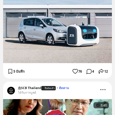
5 บันทึก
76
4
12
SCB Thailand
•
ติดตาม
ยืนยันแล้ว
ได้รับการบูสต์
1:41