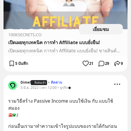
เยี่ยมชม
100KSECRETS.CO
เปิดเผยทุกเทคนิค การทำ Affiliate แบบยั่งยืน!
เปิดเผยทุกเทคนิค การทำ Affiliate แบบยั่งยืน! ขายสินค้าของคนอื่น ไม่ต้องสต้อค ไม่ต้องแพ็ค
5 บันทึก
21
29
9
Dime!
•
ติดตาม
ยืนยันแล้ว
3 มิ.ย. 2022 เวลา 12:00 • ธุรกิจ
รวมวิธีสร้าง Passive Income แบบใช้เงิน กับ แบบใช้
สมอง
2
ก่อนอื่นเรามาทำความเข้าใจรูปแบบของรายได้กันก่อน