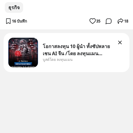
ธุรกิจ
16 บันทึก
35
18
โอกาสลงทุน 10 ผู้นำ ทั้งซัปพลาย
เชน AI จีน /โดย ลงทุนแมน
บูสต์โดย ลงทุนแมน
✅ลงทุนตรง คัด 10 ผู้นำเน้น ๆ ใน
ธีม AI จีน ✅คัดเลือกหุ้นใหม่ 9 ตัว
เข้ากองทุน ✅ร่วมเป็นเจ้าของผู้นำ
AI จีน ตั้งแต่โรงงานผลิตชิป หน่วย
ความจำ โมเดล