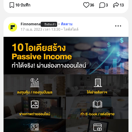
10 บันทึก
36
3
13
Finnomena
•
ติดตาม
ยืนยันแล้ว
17 เม.ย. 2023 เวลา 13:30 • ไลฟ์สไตล์