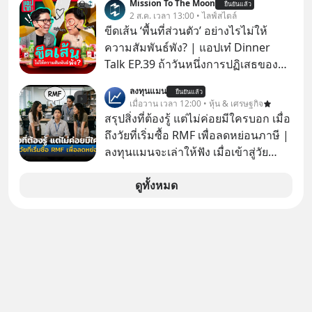
Mission To The Moon
ยืนยันแล้ว
Fastwork, MizuMi, KARMART, อิชิตัน
2 ส.ค. เวลา 13:00 • ไลฟ์สไตล์
มาแชร์ความรู้การสร้างธุรกิจ
ขีดเส้น ‘พื้นที่ส่วนตัว’ อย่างไรไม่ให้
ความสัมพันธ์พัง? | แอปเท๋ Dinner
Talk EP.39 ถ้าวันหนึ่งการปฏิเสธของ
เราทำให้อีกฝ่ายรู้สึกเจ็บปวด คิดว่าเรา
ลงทุนแมน
ยืนยันแล้ว
ตั้งกำแพงใส่และมองว่าเราเห็นแก่ตัวทั้ง
เมื่อวาน เวลา 12:00 • หุ้น & เศรษฐกิจ
ที่เราเองก็ไม่เคยปฏิเสธใครอย่างนี้มา
สรุปสิ่งที่ต้องรู้ แต่ไม่ค่อยมีใครบอก เมื่อ
ก่อน แต่พอตั้งใจจะ ‘สร้างขอบเขต’ เพื่อ
ถึงวัยที่เริ่มซื้อ RMF เพื่อลดหย่อนภาษี |
ตัวเองดูสักครั้ง กลับทำให้เกิดรอยร้าว
ลงทุนแมนจะเล่าให้ฟัง เมื่อเข้าสู่วัย
ในความสัมพันธ์เสียอย่างนั้น โดยราย
ทำงานและเริ่มมีรายได้ถึงเกณฑ์เสีย
การแอปเท๋ Dinner Talk ในวันนี้โฮสต์
ภาษี หลายคนมักได้รับคำแนะนำให้
ดูทั้งหมด
ทั้ง 2 ท่าน แทป-รวิศ หาญอุตสาหะ และ
ลงทุนใน RMF เพราะนอกจากจะช่วยลด
เอ๋ นิ้วกลม-สราวุธ เฮ้งสวัสดิ์ จะพาทุก
หย่อนภาษีได้แล้ว ยังเป็นโอกาสในการ
คนไปสำรวจวิธีสร้างขอบเขตเพื่อรักษา
สร้างความมั่งคั่งระยะยาว แต่น้อยคน
ใจของตัวเองและรักษาความสัมพันธ์
นักที่จะลงลึกว่า ถ้าลงทุนใน RMF ควรรู้
ของคนรอบข้างไปพร้อมกัน
อะไรบ้าง ควรดู ตรงไหน ทำอย่างไร ถึง
#boundary #selfdevelopment #แอป
จะดีกับเรา แล้วเราควรรู้ข้อมูลอะไร
เท๋dinnertalk
เกี่ยวกับ RMF บ้าง เพื่อให้นำไปใช้ต่อได้