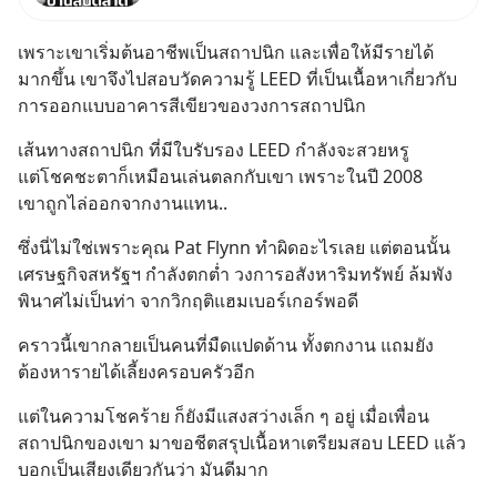
ปัญหานี้อาจไม่ได้จบแค่เรื่อง
เศรษฐกิจ #SCBEIC #อสังหา
เพราะเขาเริ่มต้นอาชีพเป็นสถาปนิก และเพื่อให้มีรายได้
#บ้านล้นตลาด #เศรษฐกิจไทย
มากขึ้น เขาจึงไปสอบวัดความรู้ LEED ที่เป็นเนื้อหาเกี่ยวกับ
#EICAround #SCBThailand
การออกแบบอาคารสีเขียวของวงการสถาปนิก
สามารถดูคลิปท
เส้นทางสถาปนิก ที่มีใบรับรอง LEED กำลังจะสวยหรู
แต่โชคชะตาก็เหมือนเล่นตลกกับเขา เพราะในปี 2008 
เขาถูกไล่ออกจากงานแทน..
ซึ่งนี่ไม่ใช่เพราะคุณ Pat Flynn ทำผิดอะไรเลย แต่ตอนนั้น
เศรษฐกิจสหรัฐฯ กำลังตกต่ำ วงการอสังหาริมทรัพย์ ล้มพัง
พินาศไม่เป็นท่า จากวิกฤติแฮมเบอร์เกอร์พอดี
คราวนี้เขากลายเป็นคนที่มืดแปดด้าน ทั้งตกงาน แถมยัง
ต้องหารายได้เลี้ยงครอบครัวอีก
แต่ในความโชคร้าย ก็ยังมีแสงสว่างเล็ก ๆ อยู่ เมื่อเพื่อน
สถาปนิกของเขา มาขอชีตสรุปเนื้อหาเตรียมสอบ LEED แล้ว
บอกเป็นเสียงเดียวกันว่า มันดีมาก