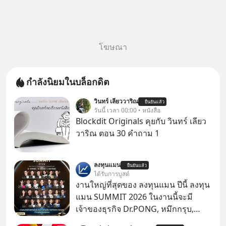
โฆษณา
กำลังนิยมในบล็อกดิต
วินทร์ เลียววาริณ
ยืนยันแล้ว
วันนี้ เวลา 00:00 • หนังสือ
Blockdit Originals คุยกับ วินทร์ เลียว
วาริณ ตอน 30 คำถาม 1
ลงทุนแมน
ยืนยันแล้ว
ได้รับการบูสต์
งานใหญ่ที่สุดของ ลงทุนแมน ปีนี้ ลงทุน
แมน SUMMIT 2026 ในงานนี้จะมี
เจ้าของธุรกิจ Dr.PONG, หมึกกรุบ,
Srichand, Jones’ Salad, LA GLACE,