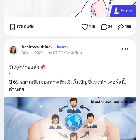
176 บันทึก
115
24
155
healthywithluck
•
ติดตาม
30 ธ.ค. 2021 เวลา 07:39 • ไลฟ์สไตล์
วันสุดท้ายแล้ว📌
:
ปึ 65 อยากเพิ่มช่องทางเพิ่มเงินในบัญชีแนะนำ..คอร์สนี้
... 
อ่านต่อ