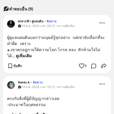
คำตอบอื่น
(
9
)
พรจากฟ้า สู่แผ่นดิน
•
ติดตาม
19 ต.ค. 2024 เวลา 20:15 • ความคิดเห็น
ผู้ดูแลแผ่นดินบอกว่ามนุษย์รู้ทุกอย่าง   แต่เขายังเลือกที่จะ
ทำผืด   เพราะ
๑.เขาตกอยู่ภายใต้ความโลภ โกรธ หลง  หักห้ามใจไม่
ได้
... 
ดูเพิ่มเติม
บันทึก
1
Nares A
•
ติดตาม
19 ต.ค. 2024 เวลา 10:12 • ความคิดเห็น
ตรงกับสิ่งที่ผู้มีปํญญากล่าวเลย
-ประมาทในกุศลธรรม