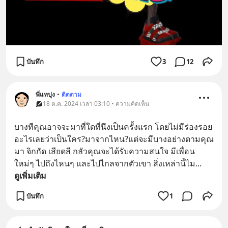
บันทึก
3
12
พี่แทปุง
•
ติดตาม
18 ต.ค. 2024 เวลา 03:10 • ความคิดเห็น
บางทีคุณอาจจะมาที่ใดที่นึงเป็นครั้งแรก โดยไม่มีร่องรอย
อะไรเลยว่าเป็นใคร?มาจากไหน?แต่จะมีบางอย่างตามคุณ
มา จิกกัด เสียดสี กลัวคุณจะได้รับความสนใจ มีเพื่อน
ใหม่ๆ ไปถึงไหนๆ และไปไกลจากตัวเขา สิ่งเหล่านี้ไม
... 
ดูเพิ่มเติม
บันทึก
1