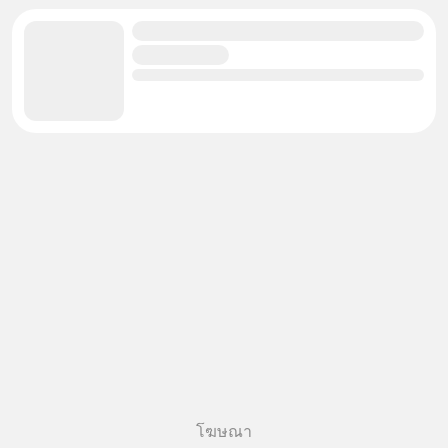
โฆษณา