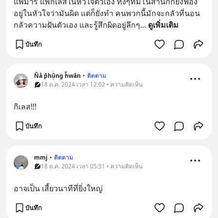
แพ้มาร แพ้กิเลสในหัวใจตัวเอง ทั้งๆที่มโนสำนึกก็ยังฟ้อง
อยู่ในหัวใจว่ามันผิด แต่ก็ยังทำ คนพวกนี้มักจะกลัวที่นอน 
กลัวความฝันตัวเอง และรู้สึกผิดอยู่ลึกๆ
... 
ดูเพิ่มเติม
บันทึก
N̂ả p̄hụ̂ng h̄wān
•
ติดตาม
18 ต.ค. 2024 เวลา 12:02 • ความคิดเห็น
กิเลส!!!
บันทึก
mmj
•
ติดตาม
18 ต.ค. 2024 เวลา 05:31 • ความคิดเห็น
อาจเป็น เสี้ยวนาทีที่ยิ่งใหญ่
บันทึก