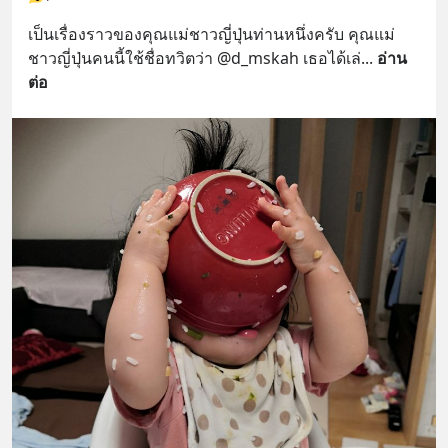
เป็นเรื่องราวของคุณแม่ชาวญี่ปุ่นท่านหนึ่งครับ คุณแม่
ชาวญี่ปุ่นคนนี้ใช้ชื่อทวิตว่า @d_mskah เธอได้เล่
... 
อ่าน
ต่อ