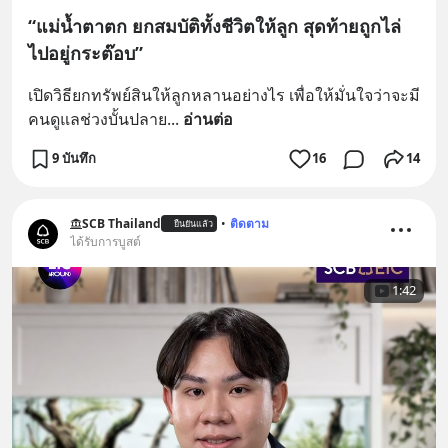
“แม่น้ำตาตก ยกสมบัติทั้งชีวิตให้ลูก สุดท้ายถูกไล่
ไปอยู่กระต๊อบ”
เปิดวิธียกทรัพย์สินให้ลูกหลานอย่างไร เพื่อให้มั่นใจว่าจะมี
คนดูแลช่วงบั้นปลาย
... 
อ่านต่อ
9 บันทึก
16
14
SCB Thailand
•
ติดตาม
ยืนยันแล้ว
ได้รับการบูสต์
1:42