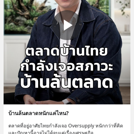
บ้านล้นตลาดหนักแค่ไหน?
ตลาดที่อยู่อาศัยไทยกำลังเจอ Oversupply หนักกว่าที่คิด 
และปัญหานี้อาจไม่ได้จบแค่เรื่องเศรษฐกิจ 