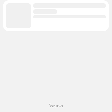
โฆษณา