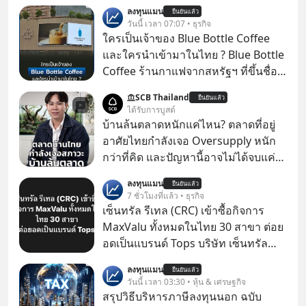
ลงทุนแมน
ยืนยันแล้ว
วันนี้ เวลา 07:07 • ธุรกิจ
ใครเป็นเจ้าของ Blue Bottle Coffee
และใครนำเข้ามาในไทย ? Blue Bottle
Coffee ร้านกาแฟจากสหรัฐฯ ที่ขึ้นชื่อ
เรื่องความพิถีพิถัน กำลังจะเปิดสาขา
SCB Thailand
ยืนยันแล้ว
แรกในประเทศไทย ที่ Central Park
ได้รับการบูสต์
บ้านล้นตลาดหนักแค่ไหน? ตลาดที่อยู่
อาศัยไทยกำลังเจอ Oversupply หนัก
กว่าที่คิด และปัญหานี้อาจไม่ได้จบแค่
เรื่องเศรษฐกิจ #SCBEIC #อสังหา #บ้าน
ลงทุนแมน
ยืนยันแล้ว
ล้นตลาด #เศรษฐกิจไทย #EICAround
7 ชั่วโมงที่แล้ว • ธุรกิจ
#SCBThailand สามารถดูคลิปที่
เซ็นทรัล รีเทล (CRC) เข้าซื้อกิจการ
youtube ประกอบได้ที่ link :
MaxValu ทั้งหมดในไทย 30 สาขา ต่อย
https://youtube.com/shorts/-
อดเป็นแบรนด์ Tops บริษัท เซ็นทรัล
xU9gYcfVJk?feature=share
รีเทล คอร์ปอเรชั่น จำกัด (มหาชน) หรือ
ลงทุนแมน
ยืนยันแล้ว
CRC แจ้งตลาดหลักทรัพย์ฯ ว่า บริษัท
วันนี้ เวลา 03:30 • หุ้น & เศรษฐกิจ
เซ็นทรัล ฟู้ด รีเทล จำกัด (CFR) ซึ่งเป็น
สรุปวิธีบริหารภาษีลงทุนนอก ฉบับ