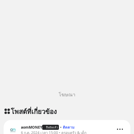
โฆษณา
โพสต์ที่เกี่ยวข้อง
aomMONEY
•
ติดตาม
ยืนยันแล้ว
6 ก.ค. 2024 เวลา 15:00 • ครอบครัว & เด็ก