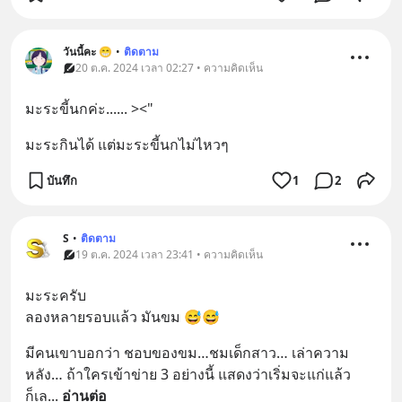
วันนี้คะ 😁
•
ติดตาม
20 ต.ค. 2024 เวลา 02:27 • ความคิดเห็น
มะระขี้นกค่ะ...... ><"
มะระกินได้ แต่มะระขี้นกไม่ไหวๆ
บันทึก
1
2
S
•
ติดตาม
19 ต.ค. 2024 เวลา 23:41 • ความคิดเห็น
มะระครับ
ลองหลายรอบแล้ว มันขม 😅😅
มีคนเขาบอกว่า ชอบของขม…ชมเด็กสาว… เล่าความ
หลัง… ถ้าใครเข้าข่าย 3 อย่างนี้ แสดงว่าเริ่มจะแก่แล้ว 
ก็เล
... 
อ่านต่อ