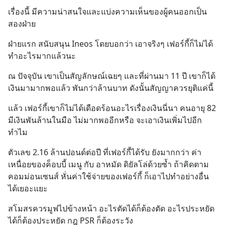
เรื่องนี้ มีความน่าสนใจและแบ่งความเห็นของผู้คนออกเป็น
สองฝ่าย
ฝ่ายแรก สนับสนุน Ineos โดยบอกว่า เอาจริงๆ เฟอร์กี้ก็ไม่ได้
ทำอะไรมากแล้วนะ
ณ ปัจจุบัน เขาเป็นสัญลักษณ์เฉยๆ และที่ผ่านมา 11 ปี เขาก็ได้
เงินมามากพอแล้ว พันกว่าล้านบาท ดังนั้นสัญญาควรยุติแค่นี้
แล้ว เฟอร์กี้เขาก็ไม่ได้เดือดร้อนอะไรเรื่องเงินนี่นา คนอายุ 82 
มีเงินพันล้านในมือ ไม่มากพออีกหรือ จะเอาเงินเพิ่มไปอีก
ทำไม
ตัวเลข 2.16 ล้านปอนด์ต่อปี ที่เฟอร์กี้ได้รับ ยังมากกว่า ค่า
เหนื่อยของค็อบบี้ เมนู กับ อาหมัด ดิยัลโล่ด้วยซ้ำ ถ้าคิดตาม
คอมม่อนเซนส์ หั่นค่าใช้จ่ายของเฟอร์กี้ ก็เอาไปทำอย่างอื่น
ได้เยอะแยะ
สโมสรควรมูฟไปข้างหน้า อะไรตัดได้ก็ต้องตัด อะไรประหยัด
ได้ก็ต้องประหยัด กฎ PSR ก็ต้องระวัง