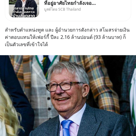
ที่อยู่อาศัยไทยกำลังเจอ
บูสต์โดย SCB Thailand
Oversupply หนักกว่าที่คิด และ
ปัญหานี้อาจไม่ได้จบแค่เรื่อง
เศรษฐกิจ #SCBEIC #อสังหา
สำหรับตำแหน่งทูต และ ผู้อำนวยการดังกล่าว สโมสรจ่ายเงิน
#บ้านล้นตลาด #เศรษฐกิจไทย
ค่าตอบแทนให้เฟอร์กี้ ปีละ 2.16 ล้านปอนด์ (93 ล้านบาท) ก็
#EICAround #SCBThailand
เป็นตัวเลขที่เข้าใจได้
สามารถดูคลิปท