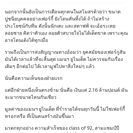
นี้ปรับตัวลงมากใน 1 เดือนที่ผ่าน
นอกจากนั้นยังเป็นการเตือนทุกคนในสโมสรด้วยว่า ขนาด
มา แต่ความจริงคือทั่วโลกยังเดิน
ปูชนียบุคคลอย่างเฟอร์กี้ ยังโดนหั่นทิ้งได้ ถ้าไม่สร้าง
หน้าลงทุน AI
ประโยชน์กับทีม ดังนั้นนักเตะ และสตาฟฟ์ จะเอ้อระเหย
ลอยชาย คิดว่าตัวเอง ลอยตัวสบายใจไม่ได้เด็ดขาด เพราะคุณ
อาจโดนเด้งได้ทุกเมื่อ
รวมถึงเป็นการส่งสัญญาณทางอ้อมว่า ยุคสมัยของเฟอร์กูสัน 
มันได้เวลาแล้วที่จะสิ้นสุด แมนฯ ยูไนเต็ด ไม่ควรจมกับเรื่อง
เดิมๆ อีกต่อไป ได้เวลามูฟไปหาสิ่งใหม่ๆ แล้ว
นั่นคือความเห็นของฝ่ายแรก
แต่อีกฝ่ายหนึ่งเห็นตรงข้าม นั่นคือ เงินแค่ 2.16 ล้านปอนด์ มัน
จะมากขนาดไหนกันเชียว
มูลค่าของแมนฯ ยูไนเต็ด ที่ร่ำรวยได้จนทุกวันนี้ ไม่ใช่เฟอร์กี้
หรอกหรือ ที่เป็นคนสร้างมันขึ้นมา
มรดกทุกอย่าง ความสำเร็จของ class of 92, สามแชมป์ปี 