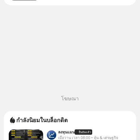
โฆษณา
กำลังนิยมในบล็อกดิต
ลงทุนแมน
ยืนยันแล้ว
เมื่อวาน เวลา 08:00 • หุ้น & เศรษฐกิจ