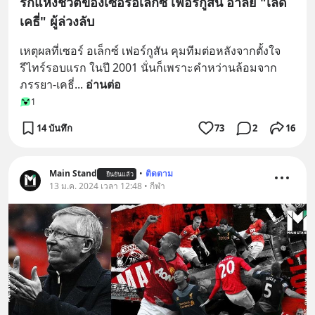
รักแห่งชีวิตของเซอร์อเล็กซ์ เฟอร์กูสัน อาลัย "เลดี้
เคธี่" ผู้ล่วงลับ
เหตุผลที่เซอร์ อเล็กซ์ เฟอร์กูสัน คุมทีมต่อหลังจากตั้งใจ
รีไทร์รอบแรก ในปี 2001 นั่นก็เพราะคำหว่านล้อมจาก
ภรรยา-เคธี่
... 
อ่านต่อ
1
14 บันทึก
73
2
16
Main Stand
•
ติดตาม
ยืนยันแล้ว
13 ม.ค. 2024 เวลา 12:48 • กีฬา