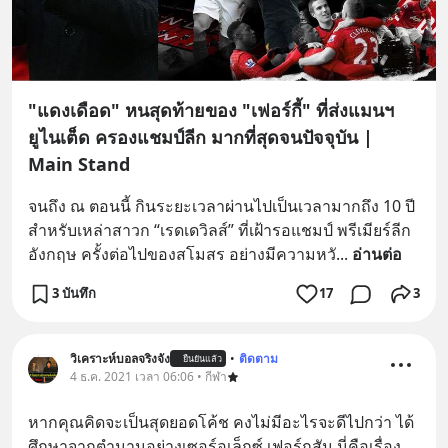
"แดงเดือด" หนสุดท้ายของ "เฟอร์กี้" ที่ส่งแมนฯ
ยูไนเต็ด ครองแชมป์ลีก มากที่สุดจนปัจจุบัน |
Main Stand
จนถึง ณ ตอนนี้ กินระยะเวลาผ่านไปเป็นเวลามากถึง 10 ปี 
สำหรับเหล่าสาวก “เรดเดวิลส์” ที่เฝ้ารอแชมป์ พรีเมียร์ลีก 
อังกฤษ ครั้งต่อไปของสโมสร อย่างมีความหวั
... 
อ่านต่อ
3 บันทึก
17
3
วิเคราะห์บอลจริงจัง
•
ติดตาม
ยืนยันแล้ว
4 ธ.ค. 2021 เวลา 06:06 • กีฬา
หากคุณคิดจะเป็นสุดยอดโค้ช คงไม่มีอะไรจะดีไปกว่า ได้
ศึกษาจากตำนานอย่างเซอร์อเล็กซ์ เฟอร์กูสัน นี่คือเรื่อง