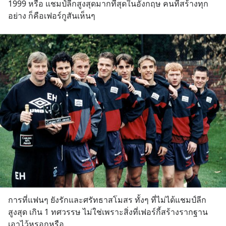
1999 หรือ แชมป์ลีกสูงสุดมากที่สุดในอังกฤษ คนที่สร้างทุก
อย่าง ก็คือเฟอร์กูสันเห็นๆ
การที่แฟนๆ ยังรักและศรัทธาสโมสร ทั้งๆ ที่ไม่ได้แชมป์ลีก
สูงสุด เกิน 1 ทศวรรษ ไม่ใช่เพราะสิ่งที่เฟอร์กี้สร้างรากฐาน
เอาไว้หรอกหรือ