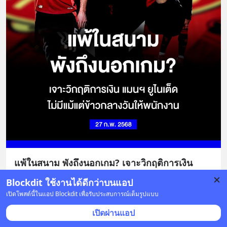
แพ้ในสนาม พังถึงนอกเกม? เจาะวิกฤติการเงิน
แมนฯ ยูไนเต็ด ไม่มีแม้แต่ข้าวกลางวันให้พนักงาน
Blockdit ใช้งานได้ดีกว่าบนแอป
เปิดโพสต์นี้ในแอป Blockdit เพื่อรับประสบการณ์เต็มรูปแบบ
ความยิ่งใหญ่ของสโมสรฟุตบอลเบอร์หนึ่งของเมืองแมน
เชสเตอร์นั้นไม่ได้ถูกตีวงเอาไว้เพียงแค่ในสนามเท่านั้น 
เปิดผ่านแอป
เพราะในเชิงธุรกิจ และการบริหารแล้วพวกเขาเป็น