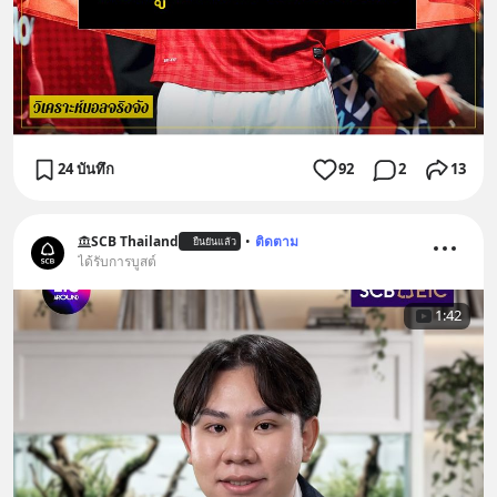
24 บันทึก
92
2
13
SCB Thailand
•
ติดตาม
ยืนยันแล้ว
ได้รับการบูสต์
1:42