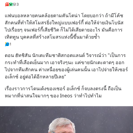
3
แฟนบอลหลายคนคล้อยตามคันโตน่า โดยบอกว่า ถ้ามีโค้ช
สักคนที่ทำให้สโมสรยิ่งใหญ่แบบเฟอร์กี้ ต่อให้จ่ายเงินโบนัส
ไปเรื่อยๆ จนเฟอร์กี้เสียชีวิต ก็ไม่ได้เสียดายอะไร มันคือการ
เทิดทูน บุคคลที่สร้างสโมสรแห่งนี้ขึ้นมาด้วยซ้ำ
1
ดอน ฮัทชิสัน นักเตะทีมชาติสกอตแลนด์ วิจารณ์ว่า "เป็นการ
กระทำที่เลือดเย็นมาก เอาจริงๆนะ แค่ขายนักเตะดาดๆ ออก
ไปจากทีมสักคน ค่าเหนื่อยของผู้เล่นคนนั้น เอาไปจ่ายให้เซอร์ 
อเล็กซ์ อยู่ต่อได้อีกหลายปีเลย"
เรื่องราวการโดนเด้งของเซอร์ อเล็กซ์ ก็จบลงตรงนี้ ถือเป็น
หมากที่น่าสนใจมากๆ ของ Ineos ว่าทำไปทำไม