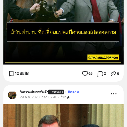
12 บันทึก
65
2
6
วิเคราะห์บอลจริงจัง
•
ติดตาม
ยืนยันแล้ว
29 ต.ค. 2023 เวลา 02:40 • กีฬา