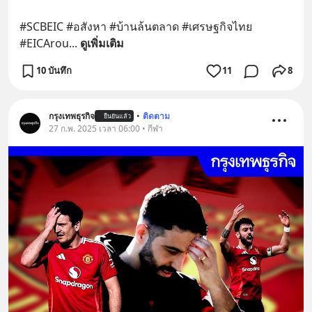
#SCBEIC #อสังหา #บ้านล้นตลาด #เศรษฐกิจไทย 
#EICArou
... 
ดูเพิ่มเติม
10 บันทึก
11
8
กรุงเทพธุรกิจ
•
ติดตาม
ยืนยันแล้ว
27 ก.พ. 2025 เวลา 06:00 • กีฬา