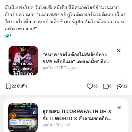
มีหนึ่งประโยค ในโซเชียลมีเดีย ที่มีคนกดไลค์จำนวนมาก 
เป็นข้อความว่า "แมนเชสเตอร์ ยูไนเต็ด ฟอร์มจมดิ่งแบบนี้ แต่
ใครจะไปเชื่อ ว่าเซอร์ อเล็กซ์ เฟอร์กูสัน ดันโดนไล่ออก ก่อน
เอริค เทน ฮาก!"
5
“ธนาคารจริง ต้องไม่ส่งลิงก์ทาง
SMS หรืออีเมล” เคยเจอมั้ย? มีคน
บูสต์โดย SCB Thailand
อ้างว่าโทรจากธนาคาร บอกว่า
บัญชีมีปัญหา แล้วให้กดลิงก์โน่นนี่
หรือสแกนคิวอาร์โค้ดทันที มาฟัง
22 บันทึก
65
6
32
“ป้าเก๋าเล่ากลโกง” เพื่อรู้ทันมุก
หลอกลวงในคราบ
สูตรผสม TLCOREWEALTH-UH-X
กับ TLWORLD-X คำถามยอดฮิตที่
บูสต์โดย WealthX
คนใช้ WealthX ถามเข้ามา