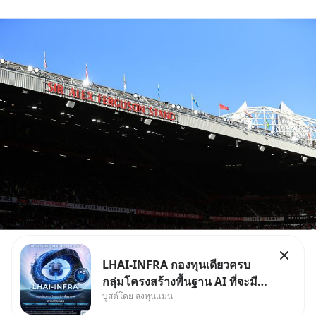
LHAI-INFRA กองทุนเดียวครบ
กลุ่มโครงสร้างพื้นฐาน AI ที่จะมี
บูสต์โดย ลงทุนแมน
งบลงทุนครั้งใหญ่ในประวัติศาสตร์
ที่เรียกว่า AI Supercycle หุ้นกลุ่ม