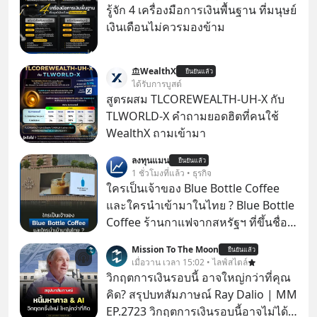
รู้จัก 4 เครื่องมือการเงินพื้นฐาน ที่มนุษย์
เงินเดือนไม่ควรมองข้าม
WealthX
ยืนยันแล้ว
ได้รับการบูสต์
สูตรผสม TLCOREWEALTH-UH-X กับ
TLWORLD-X คำถามยอดฮิตที่คนใช้
WealthX ถามเข้ามา
ลงทุนแมน
ยืนยันแล้ว
1 ชั่วโมงที่แล้ว • ธุรกิจ
ใครเป็นเจ้าของ Blue Bottle Coffee
และใครนำเข้ามาในไทย ? Blue Bottle
Coffee ร้านกาแฟจากสหรัฐฯ ที่ขึ้นชื่อ
เรื่องความพิถีพิถัน กำลังจะเปิดสาขา
Mission To The Moon
ยืนยันแล้ว
แรกในประเทศไทย ที่ Central Park
เมื่อวาน เวลา 15:02 • ไลฟ์สไตล์
วิกฤตการเงินรอบนี้ อาจใหญ่กว่าที่คุณ
คิด? สรุปบทสัมภาษณ์ Ray Dalio | MM
EP.2723 วิกฤตการเงินรอบนี้อาจไม่ได้