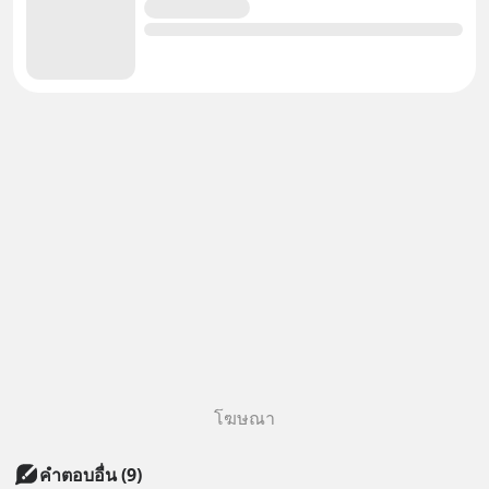
โฆษณา
คำตอบอื่น
(
9
)