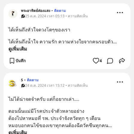
พระอาทิตย์ส่องแสง
•
ติดตาม
25 ต.ค. 2024 เวลา 05:13 • ความคิดเห็น
ได้เห็นถึงหัวใจดวงโตๆของเรา
ได้เห็นถึงน้ำใจ ความรัก ความห่วงใยจากคนรอบตัว
... 
ดูเพิ่มเติม
บันทึก
4
S
•
ติดตาม
24 ต.ค. 2024 เวลา 15:12 • ความคิดเห็น
ไม่ได้น่าจดจำครับ แต่ก็อยากเล่า….
ตอนนั้นแม่มีโรคประจำตัวหลายอย่าง
ต้องไปหาหมอที่ รพ. ประจำจังหวัดทุก ๆ เดือน
หมอบอกคนไข้ของเขาทุกคนต้องฉีดวัคซีนทุกคน
... 
ดูเพิ่มเติม