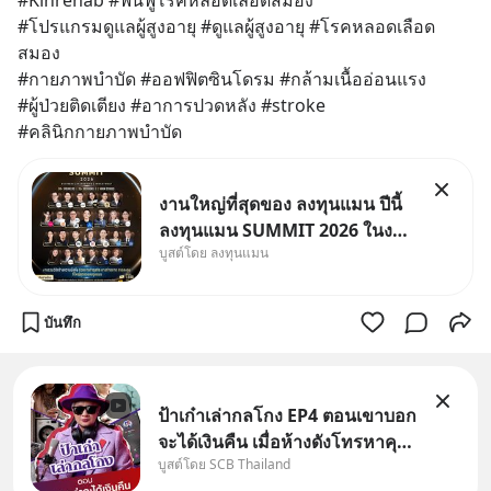
#Kinrehab #ฟื้นฟูโรคหลอดเลือดสมอง
#โปรแกรมดูแลผู้สูงอายุ #ดูแลผู้สูงอายุ #โรคหลอดเลือด
สมอง 
#กายภาพบำบัด #ออฟฟิตซินโดรม #กล้ามเนื้ออ่อนแรง 
#ผู้ป่วยติดเตียง #อาการปวดหลัง #stroke 
#คลินิกกายภาพบำบัด
งานใหญ่ที่สุดของ ลงทุนแมน ปีนี้
ลงทุนแมน SUMMIT 2026 ในงาน
บูสต์โดย ลงทุนแมน
นี้จะมีเจ้าของธุรกิจ Dr.PONG,
หมึกกรุบ, Srichand, Jones’
Salad, LA GLACE, Fastwork,
บันทึก
MizuMi, KARMART, อิชิตัน มา
แชร์ความรู้การสร้างธุรกิจ
ป้าเก๋าเล่ากลโกง EP4 ตอนเขาบอก
จะได้เงินคืน เมื่อห้างดังโทรหาคุณ
บูสต์โดย SCB Thailand
วิยะดา แจ้งเรื่องเคลมสินค้าแล้ว