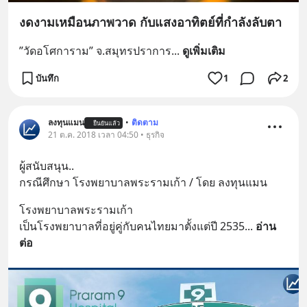
งดงามเหมือนภาพวาด กับแสงอาทิตย์ที่กำลังลับตา
”วัดอโศการาม” จ.สมุทรปราการ
... 
ดูเพิ่มเติม
บันทึก
1
2
ลงทุนแมน
•
ติดตาม
ยืนยันแล้ว
21 ต.ค. 2018 เวลา 04:50 • ธุรกิจ
ผู้สนับสนุน..
กรณีศึกษา โรงพยาบาลพระรามเก้า / โดย ลงทุนแมน
โรงพยาบาลพระรามเก้า
เป็นโรงพยาบาลที่อยู่คู่กับคนไทยมาตั้งแต่ปี 2535
... 
อ่าน
ต่อ