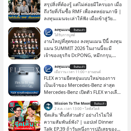
สรุปสิ่งที่ต้องรู้ แต่ไม่ค่อยมีใครบอก เมื่อ
ถึงวัยที่เริ่มซื้อ RMF เพื่อลดหย่อนภาษี |
ลงทุนแมนจะเล่าให้ฟัง เมื่อเข้าสู่วัย
ทำงานและเริ่มมีรายได้ถึงเกณฑ์เสีย
ลงทุนแมน
ยืนยันแล้ว
ภาษี หลายคนมักได้รับคำแนะนำให้
ได้รับการบูสต์
ลงทุนใน RMF เพราะนอกจากจะช่วยลด
งานใหญ่ที่สุดของ ลงทุนแมน ปีนี้ ลงทุน
หย่อนภาษีได้แล้ว ยังเป็นโอกาสในการ
แมน SUMMIT 2026 ในงานนี้จะมี
สร้างความมั่งคั่งระยะยาว แต่น้อยคน
เจ้าของธุรกิจ Dr.PONG, หมึกกรุบ,
นักที่จะลงลึกว่า ถ้าลงทุนใน RMF ควรรู้
Srichand, Jones’ Salad, LA GLACE,
ลงทุนแมน
อะไรบ้าง ควรดู ตรงไหน ทำอย่างไร ถึง
ยืนยันแล้ว
Fastwork, MizuMi, KARMART, อิชิตัน
เมื่อวาน เวลา 11:00 • ยานยนต์
จะดีกับเรา แล้วเราควรรู้ข้อมูลอะไร
มาแชร์ความรู้การสร้างธุรกิจ
FLEX ความยืดหยุ่นแบบใหม่ของการ
เกี่ยวกับ RMF บ้าง เพื่อให้นำไปใช้ต่อได้
เป็นเจ้าของ Mercedes-Benz ล่าสุด
จริง ๆ ลงทุนแมนจะเล่าให้ฟัง
Mercedes-Benz เปิดตัว FLEX ทางเลือก
เป็นเจ้าของรถที่ยืดหยุ่น บนแนวคิด
Mission To The Moon
ยืนยันแล้ว
“Flex to Fit You ยืดได้ตามสไตล์คุณ
2 ส.ค. เวลา 13:00 • ไลฟ์สไตล์
ด้วย StarChoice” ตอบโจทย์ Lifestyle
ขีดเส้น ‘พื้นที่ส่วนตัว’ อย่างไรไม่ให้
การเป็นเจ้าของรถที่ออกแบบการเงินได้
ความสัมพันธ์พัง? | แอปเท๋ Dinner
เอง ครบสัญญาจะผ่อนต่อ คืนรถ หรือ
Talk EP.39 ถ้าวันหนึ่งการปฏิเสธของ