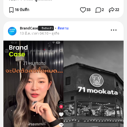
16 บันทึก
33
2
22
BrandCase
•
ติดตาม
ยืนยันแล้ว
13 มี.ค. เวลา 04:10 • ธุรกิจ