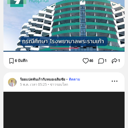
6 บันทึก
46
1
1
ร้อยแปดพันเก้ากับหมอเฉลิมชัย
•
ติดตาม
5 พ.ค. เวลา 05:25 • ข่าวรอบโลก