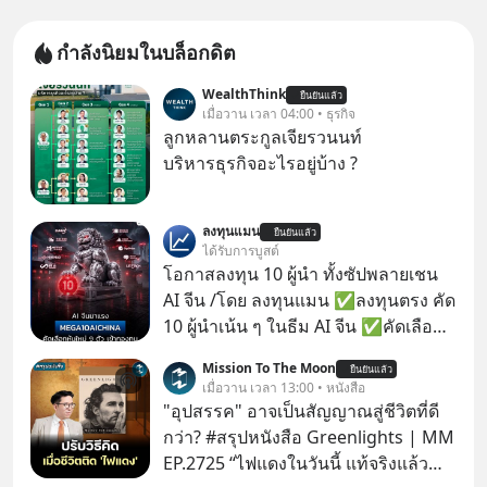
กำลังนิยมในบล็อกดิต
WealthThink
ยืนยันแล้ว
เมื่อวาน เวลา 04:00 • ธุรกิจ
ลูกหลานตระกูลเจียรวนนท์
บริหารธุรกิจอะไรอยู่บ้าง ?
ลงทุนแมน
ยืนยันแล้ว
ได้รับการบูสต์
โอกาสลงทุน 10 ผู้นำ ทั้งซัปพลายเชน
AI จีน /โดย ลงทุนแมน ✅ลงทุนตรง คัด
10 ผู้นำเน้น ๆ ในธีม AI จีน ✅คัดเลือก
หุ้นใหม่ 9 ตัว เข้ากองทุน ✅ร่วมเป็น
Mission To The Moon
ยืนยันแล้ว
เจ้าของผู้นำ AI จีน ตั้งแต่โรงงานผลิตชิป
เมื่อวาน เวลา 13:00 • หนังสือ
หน่วยความจำ โมเดล AI ยันหุ่นยนต์
"อุปสรรค" อาจเป็นสัญญาณสู่ชีวิตที่ดี
✅ได้การรับยกเว้นภาษี Capital Gain
กว่า? #สรุปหนังสือ Greenlights | MM
ตามกฎหมายภาษีของประเทศไทย
EP.2725 “ไฟแดงในวันนี้ แท้จริงแล้ว