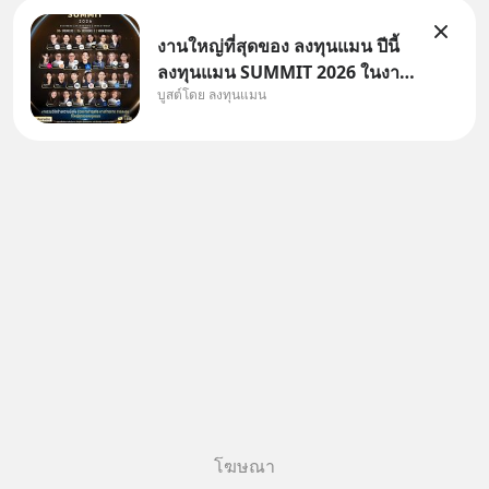
งานใหญ่ที่สุดของ ลงทุนแมน ปีนี้
ลงทุนแมน SUMMIT 2026 ในงาน
บูสต์โดย ลงทุนแมน
นี้จะมีเจ้าของธุรกิจ Dr.PONG,
หมึกกรุบ, Srichand, Jones’
Salad, LA GLACE, Fastwork,
MizuMi, KARMART, อิชิตัน มา
แชร์ความรู้การสร้างธุรกิจ
โฆษณา