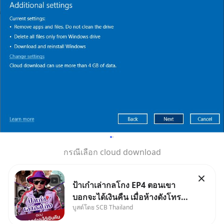
กรณีเลือก cloud download
ป้าเก๋าเล่ากลโกง EP4 ตอนเขา
บอกจะได้เงินคืน เมื่อห้างดังโทร
บูสต์โดย SCB Thailand
หาคุณวิยะดา แจ้งเรื่องเคลมสินค้า
แล้วบอกว่าจะคืนเงิน คุณวิยะดา