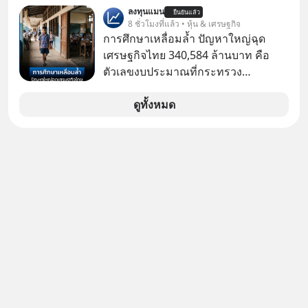
อาจเป็นสัญญาณไฟเขียวที่ยังไม่ถึงเวลา
ลงทุนแมน
ยืนยันแล้ว
เปลี่ยนสี” McConaughey ดาราดาวรุ่ง
8 ชั่วโมงที่แล้ว • หุ้น & เศรษฐกิจ
ในยุคหนึ่ง เคยปฏิเสธเงินค่าตัวหนังรอม
การศึกษาเหลื่อมล้ำ ปัญหาใหญ่ฉุด
คอมที่สูงถึง 14.5 ล้านดอลลาร์ (หรือ
เศรษฐกิจไทย 340,584 ล้านบาท คือ
ราว 500 ล้านบาท) เพียงเพราะเขาไม่
ตัวเลขงบประมาณที่กระทรวง
อยากขังตัวเองไว้ในกล่องเดิมๆ ผลที่
ศึกษาธิการ ได้รับจัดสรรในงบประมาณ
ตามมาคือ โทรศัพท์ของเขากลายเป็น
รายจ่ายประจำปี 2568 ซึ่งมากที่สุดเป็น
ดูทั้งหมด
ความเงียบสนิทนานถึง 14 เดือนเต็ม แต่
อันดับ 2 รองจากกระทรวงการคลัง
ความเงียบและ "ไฟแดง" ในวันนั้นกลับ
กลายเป็นการถอยหลังเพื่อตั้งหลัก จนส่ง
ให้เขาก้าวขึ้นไปยืนถือรางวัลออสการ์
ในบทบาทที่เปลี่ยนชีวิตเขาไปตลอดกาล
ใน MM EP. นี้ เราจะมาร่วมถอดรหัส
และปรับวิธีคิดกันว่า Greenlight (ไฟ
เขียว) จะสร้างมันขึ้นมาล่วงหน้าด้วย
วินัยและความพร้อมได้อย่างไร?
Yellowlight (ไฟเหลือง) จะรับมือกับ
สัญญาณเตือน และชะลอตัวอย่างมีสติ
อย่างไร? Redlight (ไฟแดง) จะเปลี่ยน