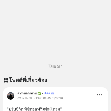
ผ่าน Spotify : https://bit.ly/4g4SW17
🎧 ฟังผ่าน Apple Podcast :
https://bit.ly/4cw7rdh 🎧 ฟังผ่าน
Podbean : https://bit.ly/4hVgqrY 🎧
ฟังผ่าน Youtube :
https://youtu.be/Jj3neoUL72g The
original article appeared here
https://www.tharadhol.com/geek-
story-ep833-or-is-mysql-really-
dying/ ติดตามสาระดี ๆ อัพเดททุกวัน
ผ่าน Line OA ด.ดล Blog คลิกเลย -->
โฆษณา
https://lin.ee/aMEkyNA
========================= 📣
โพสต์ที่เกี่ยวข้อง
สนับสนุนโดย 📣
=========================
เครียด หลับยาก ผมอยากแนะนำ
สาระหลากด้าน ✅
•
ติดตาม
29 เม.ย. 2019 เวลา 06:35 • สุขภาพ
ผลิตภัณฑ์เสริมอาหาร Diip CBD ช่วย
บรรเทาความเครียด ลดความวิตกกังวล
"ปรับชีวิต พิชิตออฟฟิศซินโดรม"