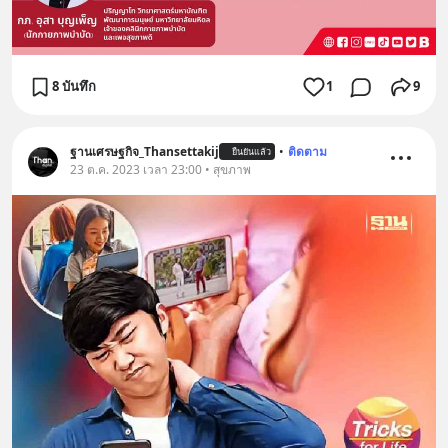
8 บันทึก
1
9
ฐานเศรษฐกิจ_Thansettakij
•
ติดตาม
ยืนยันแล้ว
23 ต.ค. 2023 เวลา 23:00 • สุขภาพ