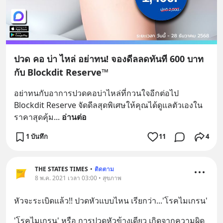
ปวด คอ บ่า ไหล่ อย่าทน! จองดีลลดทันที 600 บาท
กับ Blockdit Reserve™
อย่าทนกับอาการปวดคอบ่าไหล่ที่กวนใจอีกต่อไป 
Blockdit Reserve จัดดีลสุดพิเศษให้คุณได้ดูแลตัวเองใน
ราคาสุดคุ้ม
... 
อ่านต่อ
1 บันทึก
11
4
THE STATES TIMES
•
ติดตาม
8 พ.ค. 2021 เวลา 03:00 • สุขภาพ
หัวจะระเบิดแล้ว!! ปวดหัวแบบไหน เรียกว่า...'โรคไมเกรน'
'โรคไมเกรน' หรือ การปวดหัวข้างเดียว เกิดจากความผิด