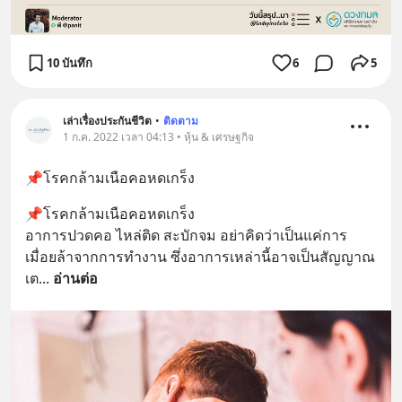
10 บันทึก
6
5
เล่าเรื่องประกันชีวิต
•
ติดตาม
1 ก.ค. 2022 เวลา 04:13 • หุ้น & เศรษฐกิจ
📌โรคกล้ามเนือคอหดเกร็ง
📌โรคกล้ามเนือคอหดเกร็ง
อาการปวดคอ ไหล่ติด สะบักจม อย่าคิดว่าเป็นแค่การ
เมื่อยล้าจากการทำงาน ซึ่งอาการเหล่านี้อาจเป็นสัญญาณ
เต
... 
อ่านต่อ