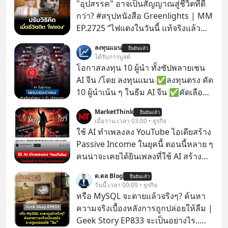
"อุปสรรค" อาจเป็นสัญญาณสู่ชีวิตที่ดี
กว่า? #สรุปหนังสือ Greenlights | MM
EP.2725 “ไฟแดงในวันนี้ แท้จริงแล้ว
อาจเป็นสัญญาณไฟเขียวที่ยังไม่ถึงเวลา
ลงทุนแมน
ยืนยันแล้ว
เปลี่ยนสี” McConaughey ดาราดาวรุ่ง
ได้รับการบูสต์
ในยุคหนึ่ง เคยปฏิเสธเงินค่าตัวหนังรอม
โอกาสลงทุน 10 ผู้นำ ทั้งซัปพลายเชน
คอมที่สูงถึง 14.5 ล้านดอลลาร์ (หรือ
AI จีน /โดย ลงทุนแมน ✅ลงทุนตรง คัด
ราว 500 ล้านบาท) เพียงเพราะเขาไม่
10 ผู้นำเน้น ๆ ในธีม AI จีน ✅คัดเลือก
อยากขังตัวเองไว้ในกล่องเดิมๆ ผลที่
หุ้นใหม่ 9 ตัว เข้ากองทุน ✅ร่วมเป็น
MarketThink
ตามมาคือ โทรศัพท์ของเขากลายเป็น
ยืนยันแล้ว
เจ้าของผู้นำ AI จีน ตั้งแต่โรงงานผลิตชิป
เมื่อวาน เวลา 03:00 • ธุรกิจ
ความเงียบสนิทนานถึง 14 เดือนเต็ม แต่
หน่วยความจำ โมเดล AI ยันหุ่นยนต์
ใช้ AI ทำเพลงลง YouTube ไอเดียสร้าง
ความเงียบและ "ไฟแดง" ในวันนั้นกลับ
✅ได้การรับยกเว้นภาษี Capital Gain
Passive Income ในยุคนี้ ตอนนี้หลาย ๆ
กลายเป็นการถอยหลังเพื่อตั้งหลัก จนส่ง
ตามกฎหมายภาษีของประเทศไทย
คนน่าจะเคยได้ยินเพลงที่ใช้ AI สร้าง
ให้เขาก้าวขึ้นไปยืนถือรางวัลออสการ์
ผ่านหูกันมาบ้าง เช่น เพลง “ไม่มีใคร
ในบทบาทที่เปลี่ยนชีวิตเขาไปตลอดกาล
ด.ดล Blog
ยืนยันแล้ว
รู้ตัวเรา” จากช่องชื่อว่า UNHEARD
วันนี้ เวลา 00:09 • ธุรกิจ
ใน MM EP. นี้ เราจะมาร่วมถอดรหัส
MUSIC ที่ตอนนี้มียอดรับชมกว่า 26
หรือ MySQL จะตายแล้วจริงๆ? ค้นหา
และปรับวิธีคิดกันว่า Greenlight (ไฟ
ล้านครั้งแล้ว
ความจริงเบื้องหลังการถูกปล่อยให้ลืม |
เขียว) จะสร้างมันขึ้นมาล่วงหน้าด้วย
Geek Story EP833 จะเป็นอย่างไร..
วินัยและความพร้อมได้อย่างไร?