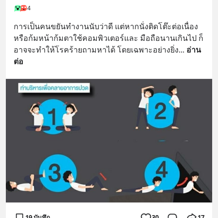
เพิ่มการผ่อนคลาย ซึ่งช่วยให้การนอน
4
หลับมีประสิทธิภาพมากยิ่งขึ้น 📍 สนใจ
สั่งซื้อสินค้า Diip CBD 💬 LINE :
การเป็นคนขยันทำงานนับว่าดี แต่หากนั่งติดโต๊ะต่อเนื่อง 
@diipgeek 🔗 หรือกดลิงก์
หรือก้มหน้าก้มตาใช้คอมพิวเตอร์และ มือถือนานเกินไป ก็
https://lin.ee/U91Fzyz
อาจจะทำให้โรคร้ายถามหาได้ โดยเฉพาะอย่างยิ่ง
... 
อ่าน
ต่อ
19 บันทึก
30
17