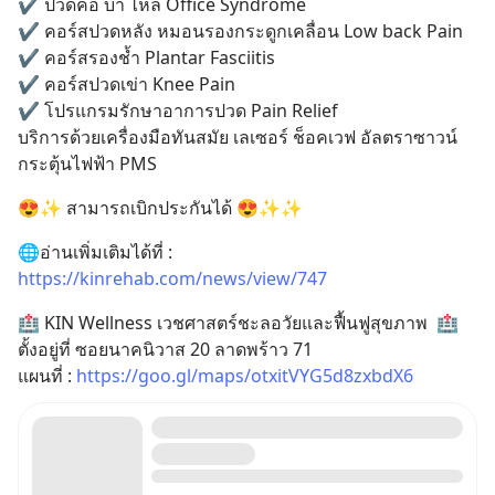
✔️ ปวดคอ บ่า ไหล่ Office Syndrome
✔️ คอร์สปวดหลัง หมอนรองกระดูกเคลื่อน Low back Pain
✔️ คอร์สรองช้ำ Plantar Fasciitis 
✔️ คอร์สปวดเข่า Knee Pain
✔️ โปรแกรมรักษาอาการปวด Pain Relief
บริการด้วยเครื่องมือทันสมัย เลเซอร์ ช็อคเวฟ อัลตราซาวน์ 
กระตุ้นไฟฟ้า PMS
😍✨ สามารถเบิกประกันได้ 😍✨✨
🌐อ่านเพิ่มเติมได้ที่ : 
https://kinrehab.com/news/view/747
🏥 KIN Wellness เวชศาสตร์ชะลอวัยและฟื้นฟูสุขภาพ  🏥 
ตั้งอยู่ที่ ซอยนาคนิวาส 20 ลาดพร้าว 71
แผนที่ : 
https://goo.gl/maps/otxitVYG5d8zxbdX6