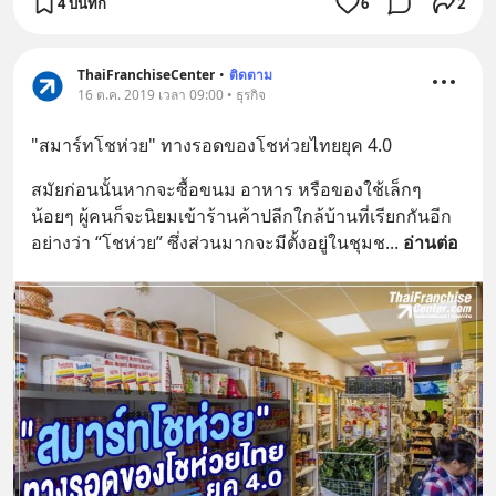
4 บันทึก
6
2
ThaiFranchiseCenter
•
ติดตาม
16 ต.ค. 2019 เวลา 09:00 • ธุรกิจ
"สมาร์ทโชห่วย" ทางรอดของโชห่วยไทยยุค 4.0
สมัยก่อนนั้นหากจะซื้อขนม อาหาร หรือของใช้เล็กๆ 
น้อยๆ ผู้คนก็จะนิยมเข้าร้านค้าปลีกใกล้บ้านที่เรียกกันอีก
อย่างว่า “โชห่วย” ซึ่งส่วนมากจะมีตั้งอยู่ในชุมช
... 
อ่านต่อ