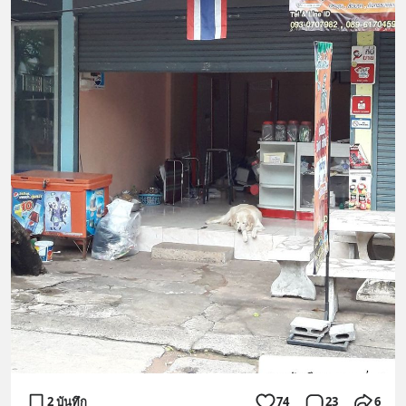
2 บันทึก
74
23
6