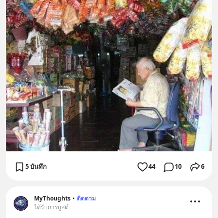
5 บันทึก
44
10
6
MyThoughts
•
ติดตาม
ได้รับการบูสต์