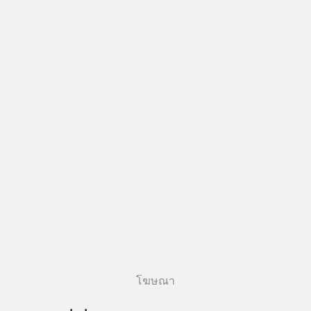
โฆษณา