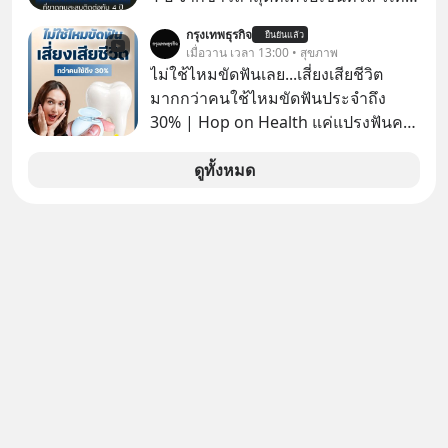
หรือ CRC เจ้าของ Tops ประกาศซื้อซู
กรุงเทพธุรกิจ
ยืนยันแล้ว
เปอร์มาร์เก็ต MaxValu ในประเทศไทย
เมื่อวาน เวลา 13:00 • สุขภาพ
ที่มีอยู่ทั้งหมด 30 สาขา และจะเปลี่ยน
ไม่ใช้ไหมขัดฟันเลย...เสี่ยงเสียชีวิต
MaxValu เป็นแบรนด์ Tops ทั้งหมด
มากกว่าคนใช้ไหมขัดฟันประจำถึง
30% | Hop on Health แค่แปรงฟันคง
ไม่พอ..จากการวิจัยตามเก็บข้อมูลผู้สูง
อายุ 5,000 คน มีข้อมูลที่น่าสนใจเกี่ยว
ดูทั้งหมด
กับโรคต่างๆที่เกิดจากการไม่ใช้ไหมขัด
ฟันเป็นประจำ เสี่ยงเกิดโรคนำไปสู่การ
เสียชีวิต...อะไรคือสาเหตุติดตามได้ใน
Hop On Health