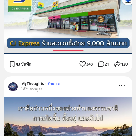
43 บันทึก
348
21
120
MyThoughts
•
ติดตาม
ได้รับการบูสต์