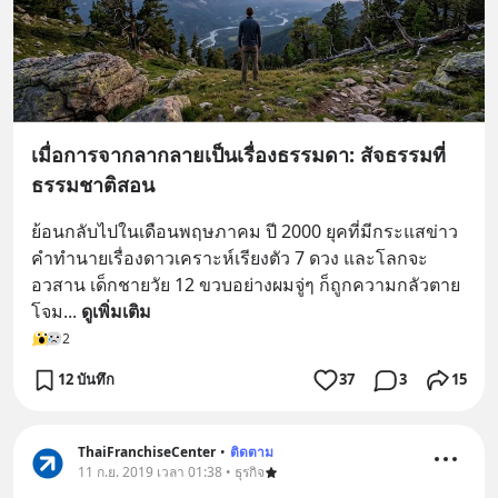
เมื่อการจากลากลายเป็นเรื่องธรรมดา: สัจธรรมที่
ธรรมชาติสอน
ย้อนกลับไปในเดือนพฤษภาคม ปี 2000 ยุคที่มีกระแสข่าว
คำทำนายเรื่องดาวเคราะห์เรียงตัว 7 ดวง และโลกจะ
อวสาน เด็กชายวัย 12 ขวบอย่างผมจู่ๆ ก็ถูกความกลัวตาย
โจม
... 
ดูเพิ่มเติม
2
12 บันทึก
37
3
15
ThaiFranchiseCenter
•
ติดตาม
11 ก.ย. 2019 เวลา 01:38 • ธุรกิจ