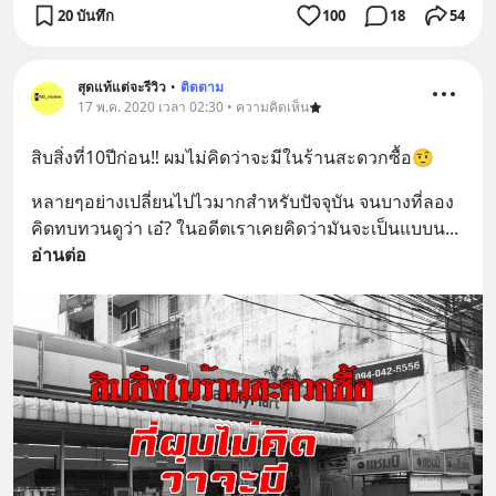
20 บันทึก
100
18
54
สุดแท้แต่จะรีวิว
•
ติดตาม
17 พ.ค. 2020 เวลา 02:30 • ความคิดเห็น
สิบสิ่งที่10ปีก่อน‼️ ผมไม่คิดว่าจะมีในร้านสะดวกซื้อ🤨
หลายๆอย่างเปลี่ยนไปไวมากสำหรับปัจจุบัน จนบางที่ลอง
คิดทบทวนดูว่า เอ๋? ในอดีตเราเคยคิดว่ามันจะเป็นแบบน
... 
อ่านต่อ