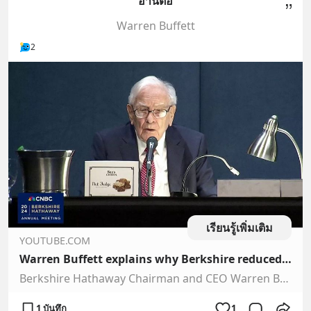
อ่านต่อ
Warren Buffett
2
เรียนรู้เพิ่มเติม
YOUTUBE.COM
Warren Buffett explains why Berkshire reduced its big Apple stake
Berkshire Hathaway Chairman and CEO Warren Buffett presides over the 2024 Berkshire Hathaway annual meeting. Watch the full coverage of Berkshire Hathaway an…
1 บันทึก
1