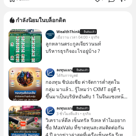
กำลังนิยมในบล็อกดิต
WealthThink
ยืนยันแล้ว
เมื่อวาน เวลา 04:00 • ธุรกิจ
ลูกหลานตระกูลเจียรวนนท์
บริหารธุรกิจอะไรอยู่บ้าง ?
ลงทุนแมน
ยืนยันแล้ว
ได้รับการบูสต์
กองทุน ชิปเอเชีย ค่าจัดการต่ำสุดใน
กลุ่ม มาแล้ว.. รู้ไหมว่า CXMT อยู่ดี ๆ
ขึ้นมาเป็นบริษัทอันดับ 1 ในจีนแซงหน้า
Tencent ขณะเดียวกัน TSMC เป็น
ลงทุนแมน
ยืนยันแล้ว
บริษัทอันดับ 1 ในไต้หวันมานานแล้ว
3 ชั่วโมงที่แล้ว • ธุรกิจ
วิเคราะห์ดีล เซ็นทรัล รีเทล ทำไมอยาก
ซื้อ MaxValu ที่ขาดทุนสะสมติดต่อกัน
4 ปี จากข่าวล่าสุดที่เครือเซ็นทรัล รีเทล