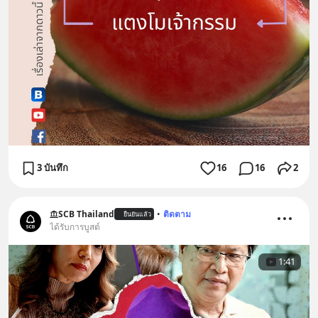
3 บันทึก
16
16
2
SCB Thailand
•
ติดตาม
ยืนยันแล้ว
ได้รับการบูสต์
1:41