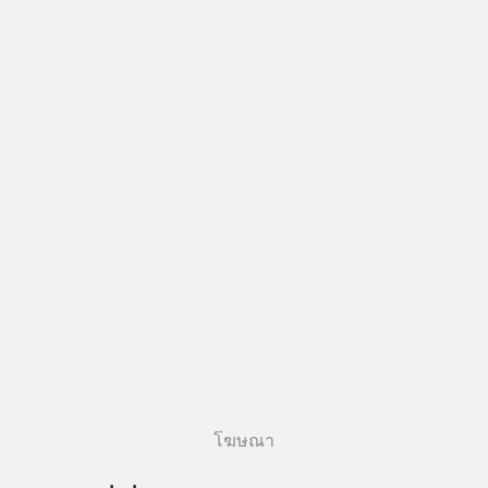
โฆษณา