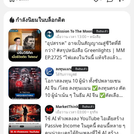
กำลังนิยมในบล็อกดิต
Mission To The Moon
ยืนยันแล้ว
เมื่อวาน เวลา 13:00 • หนังสือ
"อุปสรรค" อาจเป็นสัญญาณสู่ชีวิตที่ดี
กว่า? #สรุปหนังสือ Greenlights | MM
EP.2725 “ไฟแดงในวันนี้ แท้จริงแล้ว
อาจเป็นสัญญาณไฟเขียวที่ยังไม่ถึงเวลา
ลงทุนแมน
ยืนยันแล้ว
เปลี่ยนสี” McConaughey ดาราดาวรุ่ง
ได้รับการบูสต์
ในยุคหนึ่ง เคยปฏิเสธเงินค่าตัวหนังรอม
โอกาสลงทุน 10 ผู้นำ ทั้งซัปพลายเชน
คอมที่สูงถึง 14.5 ล้านดอลลาร์ (หรือ
AI จีน /โดย ลงทุนแมน ✅ลงทุนตรง คัด
ราว 500 ล้านบาท) เพียงเพราะเขาไม่
10 ผู้นำเน้น ๆ ในธีม AI จีน ✅คัดเลือก
อยากขังตัวเองไว้ในกล่องเดิมๆ ผลที่
หุ้นใหม่ 9 ตัว เข้ากองทุน ✅ร่วมเป็น
MarketThink
ตามมาคือ โทรศัพท์ของเขากลายเป็น
ยืนยันแล้ว
เจ้าของผู้นำ AI จีน ตั้งแต่โรงงานผลิตชิป
เมื่อวาน เวลา 03:00 • ธุรกิจ
ความเงียบสนิทนานถึง 14 เดือนเต็ม แต่
หน่วยความจำ โมเดล AI ยันหุ่นยนต์
ใช้ AI ทำเพลงลง YouTube ไอเดียสร้าง
ความเงียบและ "ไฟแดง" ในวันนั้นกลับ
✅ได้การรับยกเว้นภาษี Capital Gain
Passive Income ในยุคนี้ ตอนนี้หลาย ๆ
กลายเป็นการถอยหลังเพื่อตั้งหลัก จนส่ง
ตามกฎหมายภาษีของประเทศไทย
คนน่าจะเคยได้ยินเพลงที่ใช้ AI สร้าง