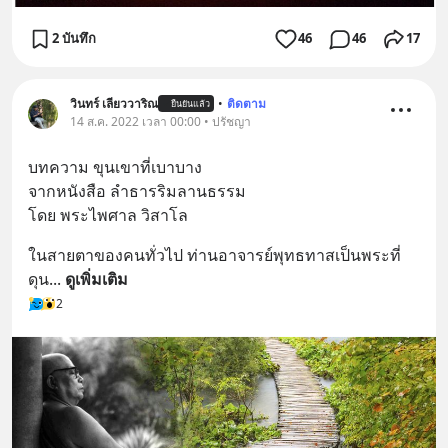
2 บันทึก
46
46
17
วินทร์ เลียววาริณ
•
ติดตาม
ยืนยันแล้ว
14 ส.ค. 2022 เวลา 00:00 • ปรัชญา
บทความ ขุนเขาที่เบาบาง
จากหนังสือ ลำธารริมลานธรรม
โดย พระไพศาล วิสาโล
ในสายตาของคนทั่วไป ท่านอาจารย์พุทธทาสเป็นพระที่
ดุน
... 
ดูเพิ่มเติม
2