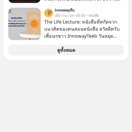
ให้เขาก้าวขึ้นไปยืนถือรางวัลออสการ์
ผ่านหูกันมาบ้าง เช่น เพลง “ไม่มีใคร
ในบทบาทที่เปลี่ยนชีวิตเขาไปตลอดกาล
Innowayถีบ
รู้ตัวเรา” จากช่องชื่อว่า UNHEARD
เมื่อวาน เวลา 00:30 • หนังสือ
ใน MM EP. นี้ เราจะมาร่วมถอดรหัส
MUSIC ที่ตอนนี้มียอดรับชมกว่า 26
The Life Lecture: หนังสือที่สกัดจาก
และปรับวิธีคิดกันว่า Greenlight (ไฟ
ล้านครั้งแล้ว
แนวคิดของคนสอนหนังสือ สวัสดีครับ
เขียว) จะสร้างมันขึ้นมาล่วงหน้าด้วย
เพื่อนๆชาว InnowayTeeb วันหยุด
วินัยและความพร้อมได้อย่างไร?
สบายๆ วันนี้แอดเพิ่งจะอ่านหนังสือที่น่า
Yellowlight (ไฟเหลือง) จะรับมือกับ
สนใจจบแล้วเกิดคำถามว่า
ดูทั้งหมด
สัญญาณเตือน และชะลอตัวอย่างมีสติ
อย่างไร? Redlight (ไฟแดง) จะเปลี่ยน
อุปสรรคและความผิดพลาดให้กลายเป็น
บทเรียนที่ส่งเราไปได้ไกลกว่าเดิมได้
อย่างไร? หากคุณกำลังรู้สึกว่าชีวิตเจอ
แต่ทางตัน ลองเปิดใจฟัง EP. นี้ แล้วคุณ
จะพบว่า อุปสรรคตรงหน้าอาจเป็นเพียง
ทางเลี้ยวที่พาคุณไปเจอชีวิตที่ดีกว่าเดิม
#Greenlights
#MatthewMcConaughey #พัฒนาตัว
เอง #MissionToTheMoon
#missiontothemoonpodcast