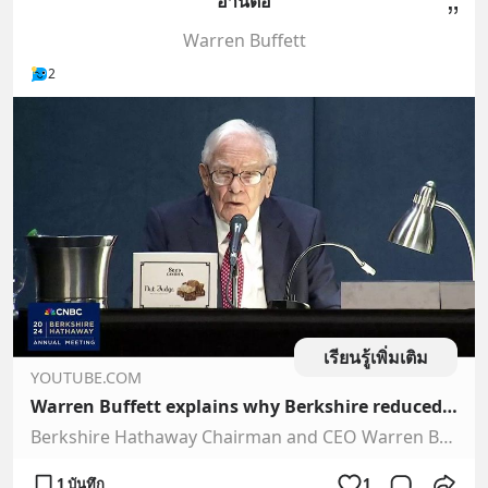
อ่านต่อ
Warren Buffett
2
เรียนรู้เพิ่มเติม
YOUTUBE.COM
Warren Buffett explains why Berkshire reduced its big Apple stake
Berkshire Hathaway Chairman and CEO Warren Buffett presides over the 2024 Berkshire Hathaway annual meeting. Watch the full coverage of Berkshire Hathaway an…
1 บันทึก
1