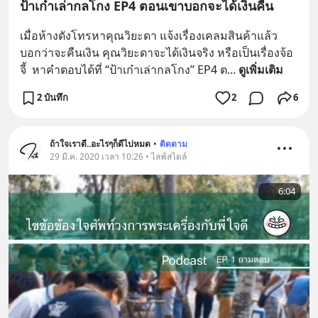
ป้าเก๋าเล่ากลโกง EP4 ตอนเขาบอกจะได้เงินคืน
เมื่อห้างดังโทรหาคุณวิยะดา แจ้งเรื่องเคลมสินค้าแล้ว
บอกว่าจะคืนเงิน คุณวิยะดาจะได้เงินจริง หรือเป็นเรื่องจ้อ
จี้  หาคำตอบได้ที่ “ป้าเก๋าเล่ากลโกง” EP4 ต
... 
ดูเพิ่มเติม
2 บันทึก
2
6
ถ้าใจเราดี..อะไรๆก็ดีไปหมด
•
ติดตาม
29 มี.ค. 2020 เวลา 10:26 • ไลฟ์สไตล์
6:04