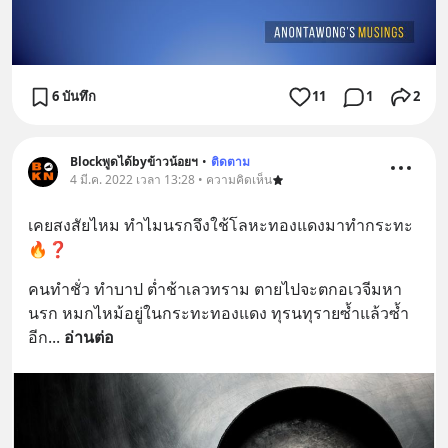
6 บันทึก
11
1
2
Blockพูดได้byข้าวน้อยฯ
•
ติดตาม
4 มี.ค. 2022 เวลา 13:28 • ความคิดเห็น
เคยสงสัยไหม ทำไมนรกจึงใช้โลหะทองแดงมาทำกระทะ
🔥❓
คนทำชั่ว ทำบาป ต่ำช้าเลวทราม ตายไปจะตกอเวจีมหา
นรก หมกไหม้อยู่ในกระทะทองแดง ทุรนทุรายซ้ำแล้วซ้ำ
อีก
... 
อ่านต่อ