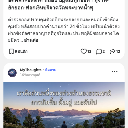
ยักยอก-ฟอกเงินบริจาควัดพระบาทน้ำพุ
ตำรวจกองปราบคุมตัวอดีตพระอลงกตและหมอบีเข้าห้อง
คุมขัง หลังสอบปากคำนานกว่า 24 ชั่วโมง เตรียมนำตัวส่ง
ฝากขังต่อศาลอาญาคดีทุจริตและประพฤติมิชอบกลาง โด
ยมีคว
... 
อ่านต่อ
9 บันทึก
13
2
12
MyThoughts
•
ติดตาม
ได้รับการบูสต์