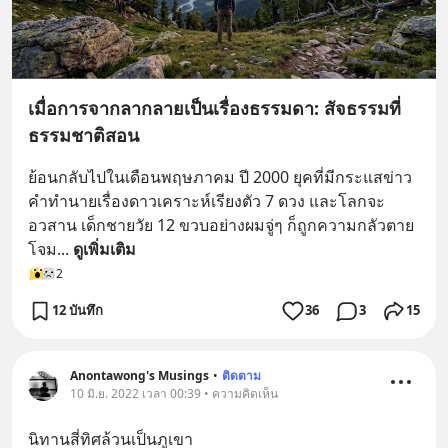
เมื่อการจากลากลายเป็นเรื่องธรรมดา: สัจธรรมที่
ธรรมชาติสอน
ย้อนกลับไปในเดือนพฤษภาคม ปี 2000 ยุคที่มีกระแสข่าว
คำทำนายเรื่องดาวเคราะห์เรียงตัว 7 ดวง และโลกจะ
อวสาน เด็กชายวัย 12 ขวบอย่างผมจู่ๆ ก็ถูกความกลัวตาย
โจม
... 
ดูเพิ่มเติม
2
12 บันทึก
36
3
15
Anontawong's Musings
•
ติดตาม
10 มิ.ย. 2022 เวลา 00:39 • ความคิดเห็น
นิทานสี่ทิศล้วนเป็นภูเขา