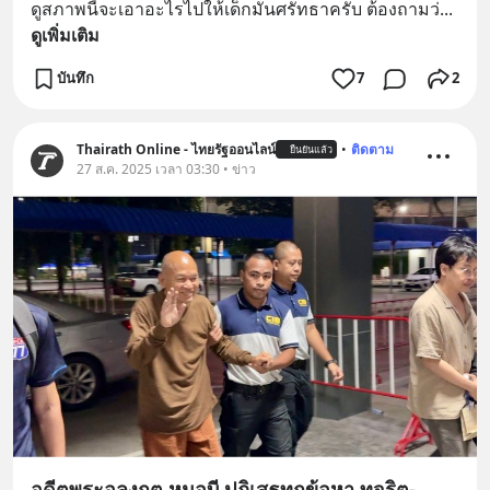
ดูสภาพนี้จะเอาอะไรไปให้เด็กมันศรัทธาครับ ต้องถามว่
... 
ดูเพิ่มเติม
บันทึก
7
2
Thairath Online - ไทยรัฐออนไลน์
•
ติดตาม
ยืนยันแล้ว
27 ส.ค. 2025 เวลา 03:30 • ข่าว
อดีตพระอลงกต หมอบี ปฏิเสธทุกข้อหา ทุจริต-