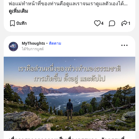
พ่อเเม่ทำหน้าที่ของท่านคือดูเเลเราจนเราดูเเลตัวเองได้
... 
ดูเพิ่มเติม
บันทึก
4
1
MyThoughts
•
ติดตาม
ได้รับการบูสต์