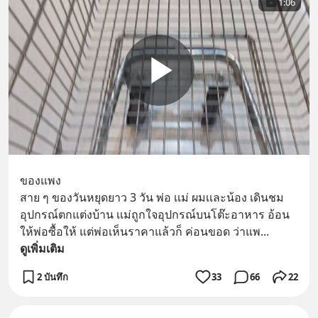
1:06
ของแพง
สาย ๆ ของวันหยุดยาว 3 วัน พ่อ เเม่ ผมเเละน้อง เดินชม
อุปกรณ์ตกแต่งบ้าน เเม่ถูกใจอุปกรณ์บนโต๊ะอาหาร อ้อน
ให้พ่อซื้อให้ แต่พ่อเห็นราคาแล้วก็ ค่อนขอด ว่าแพ
... 
ดูเพิ่มเติม
2 บันทึก
33
66
22