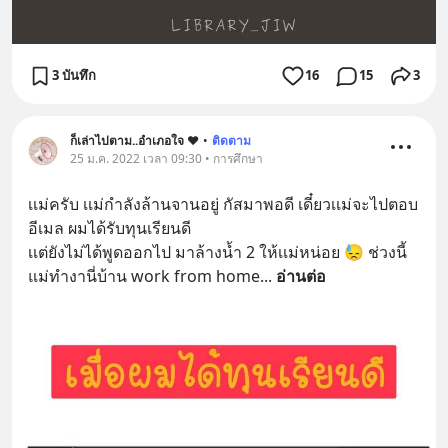
3 บันทึก
16
15
3
ก็เล่าไปตาม..อำเภอใจ ❤️
•
ติดตาม
25 ม.ค. 2022 เวลา 09:30 • การศึกษา
เเม่ครับ เเม่กำลังล้านจานอยู่ กัสมาพอดี เดี๋ยวเเม่จะไปตอบ
อีเมล ผมได้รับทุนเรียนดี
เเต่ยังไม่ได้พูดออกไป มาล้างน้ำ 2 ให้เเม่หน่อย 😓 ช่วงนี้
แม่ทำงานี่บ้าน work from home
... 
อ่านต่อ