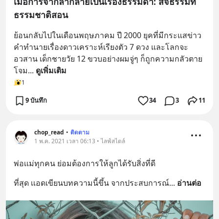
เมื่อการจากลากลายเป็นเรื่องธรรมดา: สัจธรรมที่
ธรรมชาติสอน
ย้อนกลับไปในเดือนพฤษภาคม ปี 2000 ยุคที่มีกระแสข่าว
คำทำนายเรื่องดาวเคราะห์เรียงตัว 7 ดวง และโลกจะ
อวสาน เด็กชายวัย 12 ขวบอย่างผมจู่ๆ ก็ถูกความกลัวตาย
โจม
... 
ดูเพิ่มเติม
1
9 บันทึก
34
3
11
chop_read
•
ติดตาม
1 พ.ค. 2021 เวลา 06:13 • ไลฟ์สไตล์
พ่อเเม่ทุกคน ย่อมต้องการให้ลูกได้รับสิ่งที่ดี
ที่สุด เเอดเขียนบทความนี้ขึ้น จากประสบการณ์
... 
อ่านต่อ