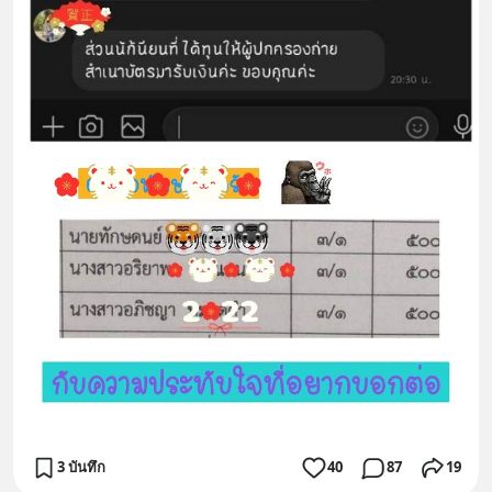
3 บันทึก
40
87
19