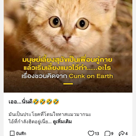
เออ...นั่นดิ🤣🤣🤣🤣
มันเป็นประโยคที่โดนใจทาสแมวมากนะ 
ไอ้ที่กำลังฮิตอยู่เนี่ย
... 
ดูเพิ่มเติม
บันทึก
13
9
4