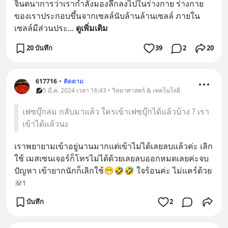
จินตนาการว่าเรากำลังมองลึกลงไปในร่างกาย ร่างกาย
ของเราประกอบขึ้นจากเซลล์นับล้านล้านเซลล์ ภายใน
เซลล์มีส่วนประ
... 
ดูเพิ่มเติม
20 บันทึก
39
2
20
617716
•
ติดตาม
5 มี.ค. 2024 เวลา 16:43 • วิทยาศาสตร์ & เทคโนโลยี
เฟซบุ๊กล่ม กลับมาแล้ว ใครเข้าเฟซบุ๊กได้แล้วบ้าง ? เรา
เข้าได้แล้วนะ
เราพยายามเข้าอยู่นานมากแต่เข้าไม่ได้เลยลบแล้วค่ะ เลิก
ใช้ เมสเซนเจอร์ก็โทรไม่ได้ด้วยเลยลบออกหมดเลยค่ะจบ
ปัญหา เข้ายากนักก็เลิกใช้😁🤣🤣 ใจร้อนค่ะ ไม่แคร์ด้วย
1
บันทึก
2