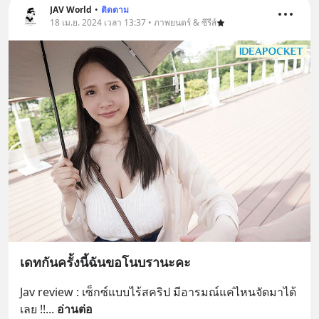
JAV World
•
ติดตาม
18 เม.ย. 2024 เวลา 13:37 • ภาพยนตร์ & ซีรีส์
เดทกันครั้งนี้ฉันขอโนบรานะคะ
Jav review : เซ็กซ์แบบไร้สคริป มีอารมณ์แค่ไหนจัดมาได้
เลย !!
... 
อ่านต่อ