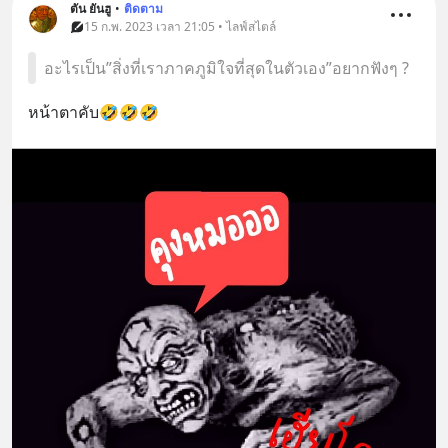
ตัน ยันฮู
•
ติดตาม
15 ก.พ. 2023 เวลา 21:05 • ไลฟ์สไตล์
อะไรเป็น”สิ่งที่เราภาคภูมิใจที่สุดในตัวเอง”อยากฟังๆ ?
หน้าตาคับ🤣🤣🤣