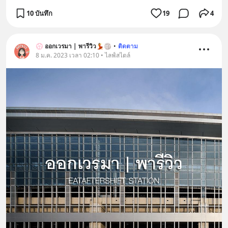
10 บันทึก
19
4
💮 ออกเวรมา | พารีวิว💃🏐
•
ติดตาม
8 ม.ค. 2023 เวลา 02:10 • ไลฟ์สไตล์