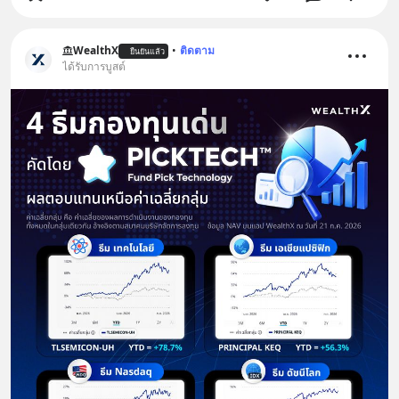
WealthX
•
ติดตาม
ยืนยันแล้ว
ได้รับการบูสต์