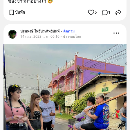
ซองขาวมาอย่างไว 😅
บันทึก
5
1
ปฐมพงษ์ โพธิ์ประสิทธินันท์
•
ติดตาม
14 เม.ย. 2023 เวลา 06:16 • ข่าวรอบโลก