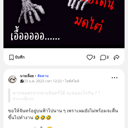
บันทึก
3
3
นายเฉื่อย
•
ติดตาม
23 ม.ค. 2023 เวลา 12:22 • ไลฟ์สไตล์
หากขอพรจากดวงจันทร์ได้ จะขออะไรกัน ? ?
คำถามนี้ถูกลบ
ขอให้จันทร์อยู่บนฟ้าไปนาน ๆ เพราะผมยังไม่พร้อมจะตื่น
ขึ้นไปทำงาน 🤣🤣🤣