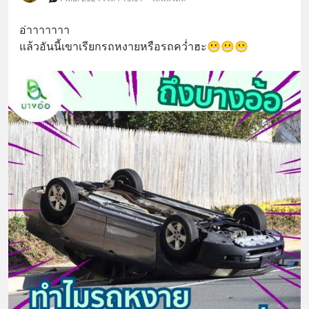
อ่าาาาาาา
แล้วอันนี้เขาเรียกรถหงายหรือรถคว่ำฮะ😬😬😬