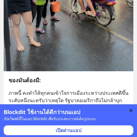
ของมันต้องมี:
ภาพนี้ คงทำให้ทุกคนเข้าใจการเมืองระหว่างประเทศดีขึ้น
ระดับหนึ่งนะครับว่าเหตุใด รัฐบาลอเมริกาถึงไม่กล้าบุก
เกาหลีเหนือ 🤣🤣🤣
Blockdit ใช้งานได้ดีกว่าบนแอป
29
เปิดโพสต์นี้ในแอป Blockdit เพื่อรับประสบการณ์เต็มรูปแบบ
บันทึก
207
5
12
เปิดผ่านแอป