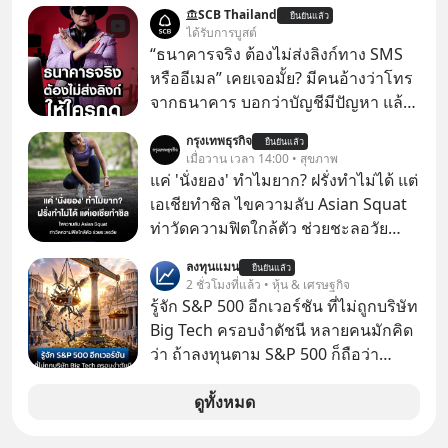
ธุรกิจ หลายคนก็คงมองว่าควรเริ่มต้น
SCB Thailand
ยืนยันแล้ว
ทำธุรกิจที่อยู่ในตลาดใหญ่ ๆ ที่ต้องมี
ได้รับการบูสต์
ลูกค้า พร้อมขายได้ทันที
“ธนาคารจริง ต้องไม่ส่งลิงก์ทาง SMS
หรืออีเมล” เคยเจอมั้ย? มีคนอ้างว่าโทร
จากธนาคาร บอกว่าบัญชีมีปัญหา แล้ว
ให้กดลิงก์โน่นนี่ หรือสแกนคิวอาร์โค้ด
กรุงเทพธุรกิจ
ยืนยันแล้ว
ทันที มาฟัง “ป้าเก๋าเล่ากลโกง” เพื่อรู้ทัน
เมื่อวาน เวลา 14:00 • สุขภาพ
มุกหลอกลวงในคราบความน่าเชื่อถือ
แค่ 'นั่งยอง' ทำไมยาก? ฝรั่งทำไม่ได้ แต่
กันค่ะ #แก้เกมกลโกง #ป้าเก๋าเล่ากล
เอเชียทำชิล ไขความลับ Asian Squat
โกง #LivesSustainably #อยู่อย่าง
ท่าวัดความฟิตใกล้ตัว ช่วยชะลอวัย
ยั่งยืน #CyberSecurity #ป้าเก๋า
หลายคนอาจเคยเห็นคลิปไวรัลของชาว
ลงทุนแมน
#FraudEducation #FinancialLiteracy
ยืนยันแล้ว
ต่างชาติที่พยายามทำ “Asian Squat”
2 ชั่วโมงที่แล้ว • หุ้น & เศรษฐกิจ
#DigitalBankWithHumanTouch
หรือการนั่งยองแบบคนเอเชีย แต่สุดท้าย
รู้จัก S&P 500 อีกเวอร์ชัน ที่ไม่ถูกบริษัท
ก็เสียการทรงตัว ล้มหงายหลัง หรือไม่ก็
Big Tech ครอบงำดัชนี หลายคนมักคิด
ต้องยกส้นเท้าขึ้น เพราะไม่สามารถนั่ง
ว่า ถ้าลงทุนตาม S&P 500 ก็ถือว่า
ค้างในท่านั้นได้
กระจายความเสี่ยงแล้ว เพราะเป็นการ
ลงทุนมากถึง 500 บริษัท
ดูทั้งหมด