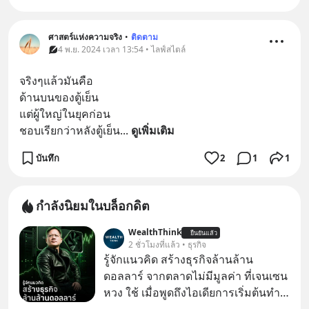
ศาสตร์แห่งความจริง
•
ติดตาม
4 พ.ย. 2024 เวลา 13:54 • ไลฟ์สไตล์
จริงๆแล้วมันคือ
ด้านบนของตู้เย็น
แต่ผู้ใหญ่ในยุคก่อน
ชอบเรียกว่าหลังตู้เย็น
... 
ดูเพิ่มเติม
บันทึก
2
1
1
กำลังนิยมในบล็อกดิต
WealthThink
ยืนยันแล้ว
2 ชั่วโมงที่แล้ว • ธุรกิจ
รู้จักแนวคิด สร้างธุรกิจล้านล้าน
ดอลลาร์ จากตลาดไม่มีมูลค่า ที่เจนเซน
หวง ใช้ เมื่อพูดถึงไอเดียการเริ่มต้นทำ