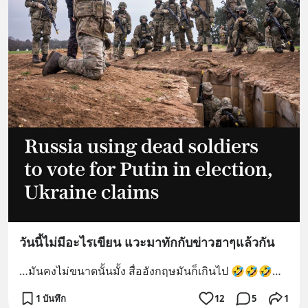
วันนี้ไม่มีอะไรเขียน แวะมาทักกับข่าวฮาๆแล้วกัน
…มันคงไม่ขนาดนั้นมั้ง สื่ออังกฤษมันก็เกินไป 🤣🤣🤣…
1 บันทึก
12
5
1