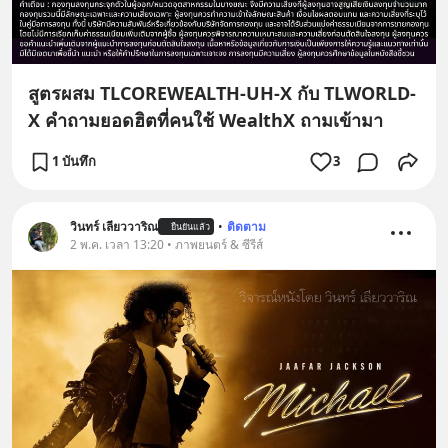
สูตรผสม TLCOREWEALTH-UH-X กับ TLWORLD-
X คำถามยอดฮิตที่คนใช้ WealthX ถามเข้ามา
1 บันทึก
3
วินทร์ เลียววาริณ
•
ติดตาม
ยืนยันแล้ว
2 พ.ค. เวลา 13:20 • ภาพยนตร์ & ซีรีส์