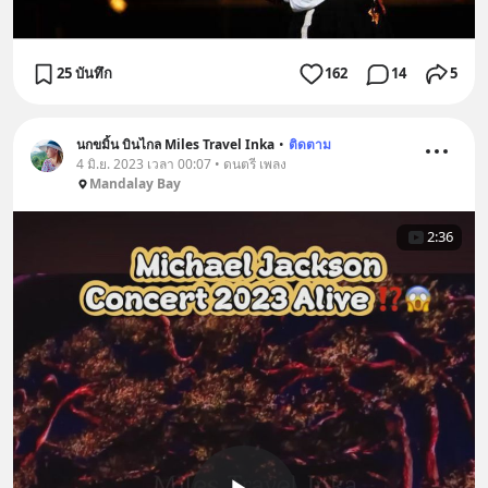
25 บันทึก
162
14
5
นกขมิ้น บินไกล Miles Travel Inka
•
ติดตาม
4 มิ.ย. 2023 เวลา 00:07 • ดนตรี เพลง
Mandalay Bay
2:36