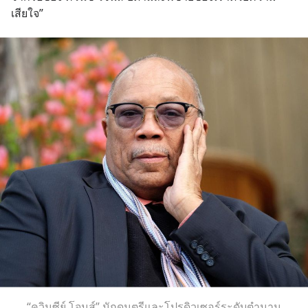
เสียใจ”
“ควินซีย์ โจนส์” นักดนตรีและโปรดิวเซอร์ระดับตำนาน