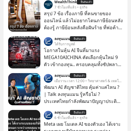
WealthThink
ยืนยันแล้ว
7 ชั่วโมงที่แล้ว • ธุรกิจ
สรุป 7 ข้อ เรื่องภาษี ที่คนขายของ
ออนไลน์ แล้วไม่อยากโดนภาษีย้อนหลัง
ต้องรู้ ภาษีย้อนหลังคือฝันร้าย ที่พ่อค้า
แม่ค้าคนไหนก็คงไม่อยากพบเจอ
ลงทุนแมน
ยืนยันแล้ว
ได้รับการบูสต์
โอกาสในหุ้น AI จีนที่มาแรง
MEGA10AICHINA คัดเลือกหุ้นใหม่ 9
ตัว เข้ากองทุน.. ครอบคลุมทั้งซัปพลาย
เชน AI จีน พิเศษ ช่วง 3 - 19 ส.ค. 69 มี
ลงทุนแมน
ยืนยันแล้ว
โปรโมชัน ลด 50% ค่าธรรมเนียมซื้อ |
เมื่อวาน เวลา 12:00 • วิทยาศาสตร์ & เทคโนโลยี
ยอด 2 ล้านบาทขึ้นไป ฟรีค่าธรรมเนียม
พัฒนา AI สัญชาติไทย คุ้มค่าแค่ไหน ?
ซื้อ
| Talk ลงทุนแมน รู้หรือไม่ ?
ประเทศไทยกำลังพัฒนาปัญญาประดิษฐ์
หรือ AI เป็นของตัวเอง ภายใต้ชื่อ
ลงทุนแมน
ยืนยันแล้ว
“ThaiLLM” เพื่อให้คนไทยมีโครงสร้าง
6 ชั่วโมงที่แล้ว • ธุรกิจ
พื้นฐานด้าน AI ที่เข้าใจภาษาไทย และ
Meta เผย โมเดล AI ของตัวเอง ได้เจาะ
บริบททางสังคมไทยได้เป็นอย่างดี
ระบบของบริษัทภายนอก ระหว่าง