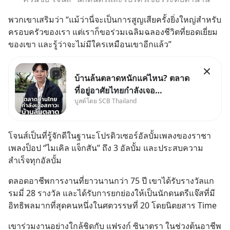
พวกเขาเสริมว่า “แม้ว่านี่จะเป็นการสูญเสียครั้งยิ่งใหญ่สำหรับ
ครอบครัวของเรา แต่เราก็ขอร่วมเฉลิมฉลองชีวิตที่ยอดเยี่ยม
ของเขา และรู้ว่าจะไม่มีใครเหมือนเขาอีกแล้ว”
บ้านล้นตลาดหนักแค่ไหน? ตลาด
ที่อยู่อาศัยไทยกำลังเจอ
บูสต์โดย SCB Thailand
Oversupply หนักกว่าที่คิด และ
ปัญหานี้อาจไม่ได้จบแค่เรื่อง
เศรษฐกิจ #SCBEIC #อสังหา
โจนส์เป็นที่รู้จักดีในฐานะโปรดิวเซอร์อัลบั้มเพลงของราชา
#บ้านล้นตลาด #เศรษฐกิจไทย
เพลงป็อป “ไมเคิล แจ็กสัน” ถึง 3 อัลบั้ม และประสบความ
#EICAround #SCBThailand
สำเร็จทุกอัลบั้ม
สามารถดูคลิปท
ตลอดอาชีพการงานที่ยาวนานกว่า 75 ปี เขาได้รับรางวัลแก
รมมี่ 28 รางวัล และได้รับการยกย่องให้เป็นนักดนตรีแจ๊สที่มี
อิทธิพลมากที่สุดคนหนึ่งในศตวรรษที่ 20 โดยนิตยสาร Time
เขาร่วมงานอย่างใกล้ชิดกับ แฟรงก์ ซินาตรา ในช่วงต้นอาชีพ