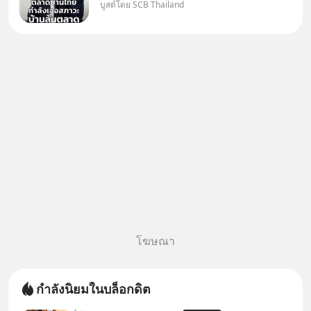
บูสต์โดย SCB Thailand
Oversupply หนักกว่าที่คิด และ
ปัญหานี้อาจไม่ได้จบแค่เรื่อง
เศรษฐกิจ #SCBEIC #อสังหา
#บ้านล้นตลาด #เศรษฐกิจไทย
#EICAround #SCBThailand
สามารถดูคลิปท
โฆษณา
กำลังนิยมในบล็อกดิต