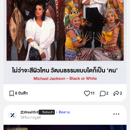
6 บันทึก
11
2
2
WealthX
•
ติดตาม
ยืนยันแล้ว
ได้รับการบูสต์