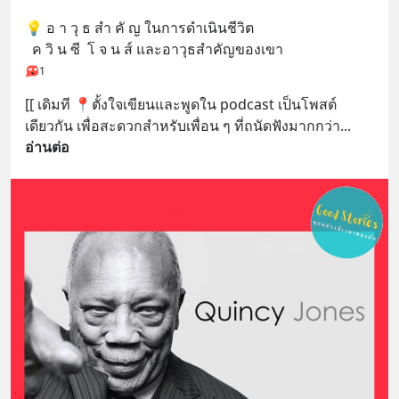
💡 อ า วุ ธ สำ คั ญ ในการดำเนินชีวิต  
  ค วิ น ซี  โ จ น ส์ และอาวุธสำคัญของเขา
1
[[ เดิมที 📍ตั้งใจเขียนและพูดใน podcast เป็นโพสต์
เดียวกัน เพื่อสะดวกสำหรับเพื่อน ๆ ที่ถนัดฟังมากกว่า
... 
อ่านต่อ