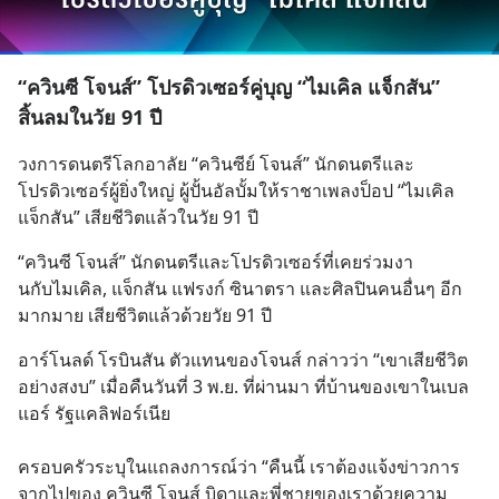
“ควินซี โจนส์” โปรดิวเซอร์คู่บุญ “ไมเคิล แจ็กสัน”
สิ้นลมในวัย 91 ปี
วงการดนตรีโลกอาลัย “ควินซีย์ โจนส์” นักดนตรีและ
โปรดิวเซอร์ผู้ยิ่งใหญ่ ผู้ปั้นอัลบั้มให้ราชาเพลงป็อป “ไมเคิล 
แจ็กสัน” เสียชีวิตแล้วในวัย 91 ปี
“ควินซี โจนส์” นักดนตรีและโปรดิวเซอร์ที่เคยร่วมงา
นกับไมเคิล, แจ็กสัน แฟรงก์ ซินาตรา และศิลปินคนอื่นๆ อีก
มากมาย เสียชีวิตแล้วด้วยวัย 91 ปี
อาร์โนลด์ โรบินสัน ตัวแทนของโจนส์ กล่าวว่า “เขาเสียชีวิต
อย่างสงบ” เมื่อคืนวันที่ 3 พ.ย. ที่ผ่านมา ที่บ้านของเขาในเบล
แอร์ รัฐแคลิฟอร์เนีย
ครอบครัวระบุในแถลงการณ์ว่า “คืนนี้ เราต้องแจ้งข่าวการ
จากไปของ ควินซี โจนส์ บิดาและพี่ชายของเราด้วยความ