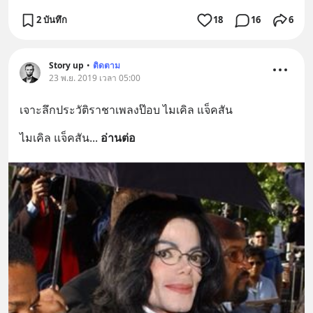
2 บันทึก
18
16
6
Story up
•
ติดตาม
23 พ.ย. 2019 เวลา 05:00
เจาะลึกประวัติราชาเพลงป๊อบ ไมเคิล แจ็คสัน
ไมเคิล แจ็คสัน
... 
อ่านต่อ