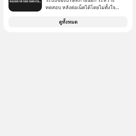
คำถามคือ การลงมือพัฒนา AI ของ
ทดสอบ หลังต่อเน็ตได้โดยไม่ตั้งใจ
ประเทศจะคุ้มค่าแค่ไหน ? และหลังจาก
Meta Platforms Inc. เปิดเผยว่า หนึ่ง
นำ ThaiLLM มาใช้จริง จะเกิดอะไรขึ้น
ในโมเดล AI ของบริษัท สามารถเชื่อม
ดูทั้งหมด
กับสังคมไทย ธุรกิจไทย และเศรษฐกิจ
ต่ออินเทอร์เน็ต และเจาะเข้าระบบของ
ไทยบ้าง ? ร่วมวิเคราะห์เรื่องนี้ผ่านมุม
บริการภายนอกรายหนึ่งได้ ระหว่างการ
มองของ ดร.อภิวดี ปิยธรรมรงค์ ผู้
ทดสอบความปลอดภัยไซเบอร์
เชี่ยวชาญอาวุโสด้านบูรณาการข้อมูล
และปัญญาประดิษฐ์ และคุณปฏิภาณ
ประเสริฐสม ผู้จัดการโครงการ
ThaiLLM