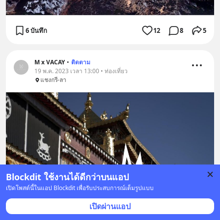
6 บันทึก
12
8
5
M x VACAY
•
ติดตาม
19 พ.ค. 2023 เวลา 13:00 • ท่องเที่ยว
แชงกรี-ลา
Blockdit ใช้งานได้ดีกว่าบนแอป
เปิดโพสต์นี้ในแอป Blockdit เพื่อรับประสบการณ์เต็มรูปแบบ
เปิดผ่านแอป