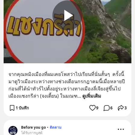
เติม Line : https://lin.ee/uaQvU5C
#เรียนรู้ผ่านการใช้จริง #มากกว่าการ
เรียนภาษา #InspireEnglish
จากคุณหมิงเมืองที่ผมเคยโพสว่าไปเรียนที่นั่นสั้นๆ  ครั้งนี้
มาดูวิวเมืองระหว่างทางช่วงเดือนกรกฎาคมนี้เมื่อหลายปี
ก่อนที่ได้นำทัวร์ไปตั้งอยู่ระหว่างทางเมืองลี่เจียงสู่ขึ้นไป
เมืองแชงกรีล่า (จงเตี้ยน) ในมณฑ
... 
ดูเพิ่มเติม
1 บันทึก
9
6
3
Before you go
•
ติดตาม
ได้รับการบูสต์