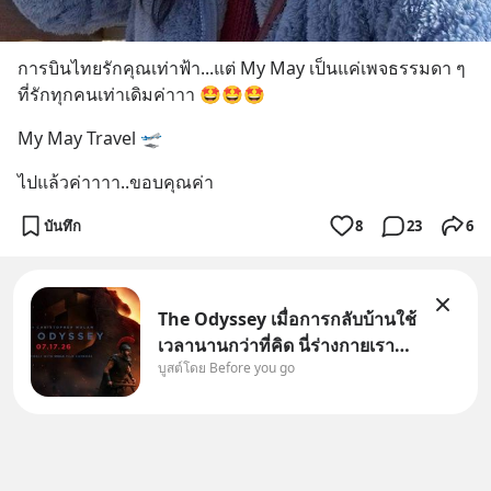
การบินไทยรักคุณเท่าฟ้า...แต่ My May เป็นแค่เพจธรรมดา ๆ 
ที่รักทุกคนเท่าเดิมค่าาา 🤩🤩🤩
My May Travel 🛫
ไปแล้วค่าาาา..ขอบคุณค่า
บันทึก
8
23
6
The Odyssey เมื่อการกลับบ้านใช้
เวลานานกว่าที่คิด นี่ร่างกายเรา
บูสต์โดย Before you go
ต้องการกลับบ้านจริงหรือ
(SPOILED ALERT!!!) 🔥 264.1