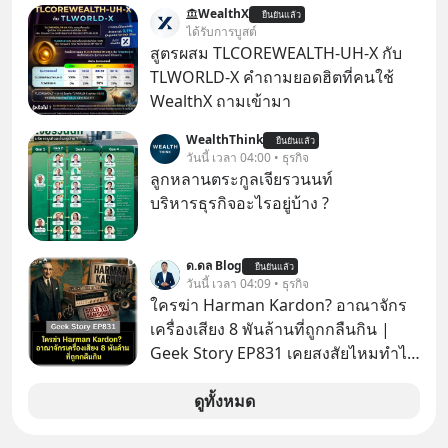
WealthX
ยืนยันแล้ว
รู้ตัวเรา” จากช่องชื่อว่า UNHEARD
ได้รับการบูสต์
MUSIC ที่ตอนนี้มียอดรับชมกว่า 26
สูตรผสม TLCOREWEALTH-UH-X กับ
ล้านครั้งแล้ว
TLWORLD-X คำถามยอดฮิตที่คนใช้
WealthX ถามเข้ามา
WealthThink
ยืนยันแล้ว
วันนี้ เวลา 04:00 • ธุรกิจ
ลูกหลานตระกูลเจียรวนนท์
บริหารธุรกิจอะไรอยู่บ้าง ?
ด.ดล Blog
ยืนยันแล้ว
วันนี้ เวลา 04:09 • ธุรกิจ
ใครฆ่า Harman Kardon? อาณาจักร
เครื่องเสียง 8 พันล้านที่ถูกกลืนกิน |
Geek Story EP831 เคยสงสัยไหมทำไม
หูฟัง AKG ถึงกลายเป็นแค่ของแถมใน
กล่องมือถือ? หรือลำโพง JBL ถึงวางขาย
ดูทั้งหมด
เกลื่อนตามห้างทั่วไป? ทั้งที่จริง ๆ แล้ว