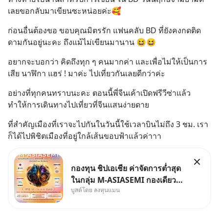
เลยขอกลับมาเขียนซะหน่อยค่ะ🥰
ก่อนอื่นต้องขอ ขอบคุณมิตรรัก แฟนคลับ BD ที่ยังคงกดติด
ดามกันอยู่นะคะ ถึงแม้ไม่เขียนมานาน 😆😆
อยากจะบอกว่า คิดถึงทุก ๆ คนมากค่า และเพื่อไม่ให้เป็นการ
เสีย นาฬิกา แฮร่ ! มาค่ะ ไปเที่ยวกันเลยดีกว่าค่ะ
อย่างที่ทุกคนทราบนะคะ ตอนนี้พี่จีนเค้าเปิดฟรีวีซ่าแล้ว 
ทำให้การเดินทางไปเที่ยวที่จีนแสนง่ายดาย
ที่สำคัญเมืองที่เราจะไปกันในวันนี้ใช้เวลาบินไม่ถึง 3 ชม. เรา
ก็ได้ไปพิชิตเมืองที่อยู่ใกล้เส้นขอบฟ้าแล้วค่าาา
กองทุน ชิปเอเชีย ค่าจัดการต่ำสุด
ในกลุ่ม M-ASIASEMI กองเดียว
บูสต์โดย ลงทุนแมน
ครบ มีทั้ง CXMT จากจีน TSMC
จากไต้หวัน SK Hynix จาก
เกาหลีใต้ Kioxia จากญี่ปุ่น