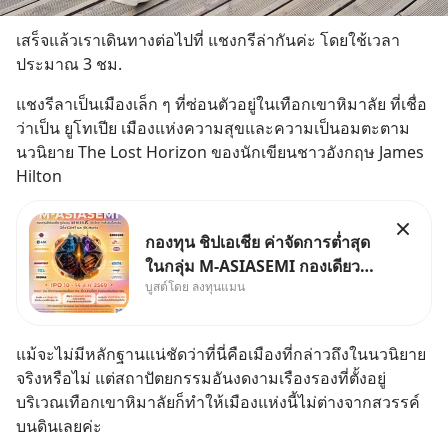
เสร็จแล้วเราเดินทางต่อไปที่ แชงกรีล่ากันค่ะ โดยใช้เวลา
ประมาณ 3 ชม.
แชงรีลาเป็นเมืองเล็ก ๆ ที่ซ่อนตัวอยู่ในเทือกเขาหิมาลัย ที่เชื่อ
ว่าเป็น ยูโทเปีย เมืองแห่งความสุขและความเป็นอมตะตาม
นวนิยาย The Lost Horizon ของนักเขียนชาวอังกฤษ James 
Hilton
กองทุน ชิปเอเชีย ค่าจัดการต่ำสุด
ในกลุ่ม M-ASIASEMI กองเดียว
บูสต์โดย ลงทุนแมน
ครบ มีทั้ง CXMT จากจีน TSMC
จากไต้หวัน SK Hynix จาก
เกาหลีใต้ Kioxia จากญี่ปุ่น
แม้จะไม่มีหลักฐานแน่ชัดว่าที่นี่คือเมืองที่กล่าวถึงในนวนิยาย
จริงหรือไม่ แต่สถาปัตยกรรมอันงดงามเรืองรองที่ตั้งอยู่
บริเวณเทือกเขาหิมาลัยก็ทำให้เมืองแห่งนี้ไม่ต่างจากสวรรค์
บนดินเลยค่ะ