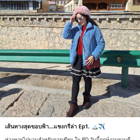
เส้นทางสุดขอบฟ้า...แชงกรีล่า Ep1. 🏔✈️
ห่างหายไปนานสำหรับการเขียน ใน BD วันนี้ฤกษ์งามยามดี 