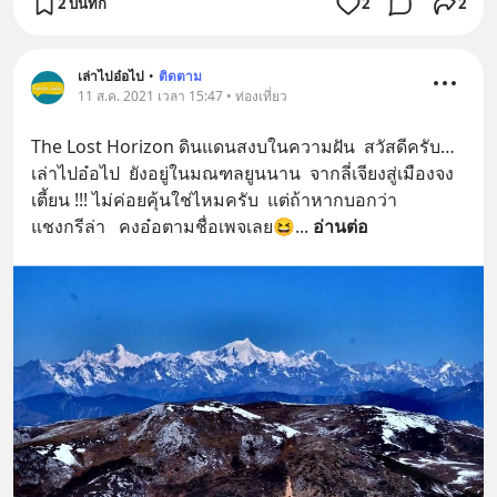
2 บันทึก
2
2
เล่าไปอ๋อไป
•
ติดตาม
11 ส.ค. 2021 เวลา 15:47 • ท่องเที่ยว
The Lost Horizon ดินแดนสงบในความฝัน  สวัสดีครับ…
เล่าไปอ๋อไป  ยังอยู่ในมณฑลยูนนาน  จากลี่เจียงสู่เมืองจง
เตี้ยน !!! ไม่ค่อยคุ้นใช่ไหมครับ  แต่ถ้าหากบอกว่า
แชงกรีล่า   คงอ๋อตามชื่อเพจเลย😆
... 
อ่านต่อ