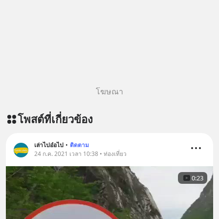
ผ่าน Apple Podcast :
https://bit.ly/4yVPIpg 🎧 ฟังผ่าน
Podbean : https://bit.ly/4hr2jL3 🎧
ฟังผ่าน Youtube :
https://youtu.be/B6IZDYopZLw The
original article appeared here
https://www.tharadhol.com/geek-
story-ep831-who-killed-harman-
โฆษณา
kardon/ ติดตามสาระดี ๆ อัพเดททุกวัน
ผ่าน Line OA ด.ดล Blog คลิกเลย -->
โพสต์ที่เกี่ยวข้อง
https://lin.ee/aMEkyNA
=========================
สนับสนุนโดย Inspire English
เล่าไปอ๋อไป
•
ติดตาม
24 ก.ค. 2021 เวลา 10:38 • ท่องเที่ยว
========================= 📍กด
รับสิทธิ์ทดลองเรียนฟรี! กับ Inspire
0:23
English ที่นี่ : inspire-
english.in.th/event/inspire-english-
x-ด-ดล-blog-mrtharadhol-แคมเปญ
พิเศษ/ ติดต่อสอบถามคอร์สเรียนเพิ่ม