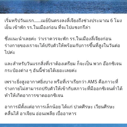
เริ่มทริปวันแรก......เมย์บินตรงลงลี่เจียงถึงช่วงประมาณ 6 โมง
เย็น เข้าพัก รร.ในเมืองก่อน ที่จะไปแชงกรีล่า
ซึ่งแนะนำเลยค่ะ ว่าเราควรจะพัก รร.ในเมืองลี่เจียงก่อน 
ร่างกายของเราจะได้ปรับตัวให้พร้อมกับการขึ้นที่สูงในวันต่อ
ไปค่ะ
และสำหรับวันแรกสิ่งที่เราต้องเตรียม ก็จะเป็น พวก อ๊อกซิเจน
กระป๋องต่าง ๆ อันนี้ช่วยได้เยอะเลยค่ะ
เพราะยิ่งสูงอากาศยิ่งบาง หรือที่เราเรียกว่า AMS คือภาวะที่
ร่างกายไม่สามารถปรับตัวให้เข้ากับสภาวะที่มีออกซิเจนต่ำได้ 
ทำให้เกิดอาการขาดออกซิเจน
อาการมีตั้งแต่อาการเล็กน้อย ได้แก่ ปวดศีรษะ เวียนศีรษะ 
คลื่นไส้ อาเจียน อ่อนเพลีย เบื่ออาหาร