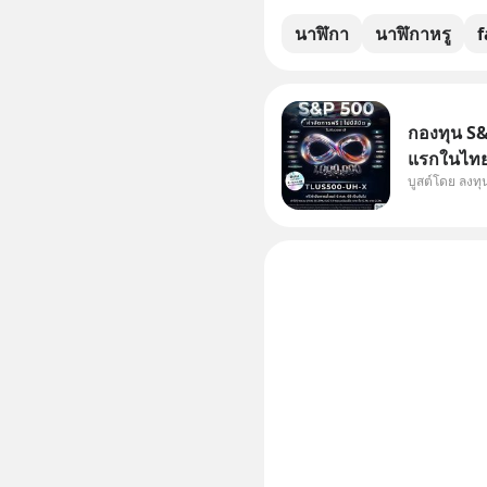
นาฬิกา
นาฬิกาหรู
f
กองทุน S&P
แรกในไทย 
บูสต์โดย ลงท
แก้ Pain 
กัน 3 เรื่อง