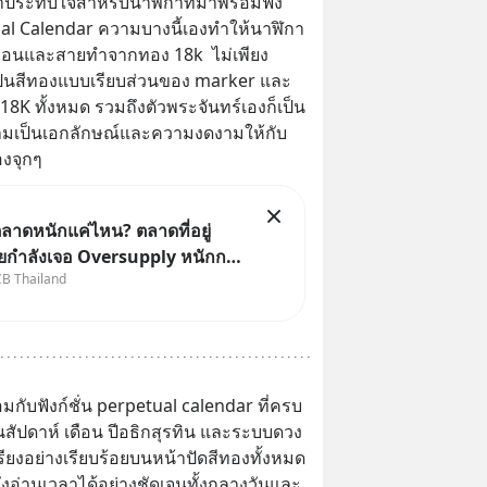
น่าประทับใจสำหรับนาฬิกาที่มาพร้อมฟัง
tual Calendar ความบางนี้เองทำให้นาฬิกา
วเรือนและสายทำจากทอง 18k  ไม่เพียง
เป็นสีทองแบบเรียบส่วนของ marker และ 
8K ทั้งหมด รวมถึงตัวพระจันทร์เองก็เป็น
วามเป็นเอกลักษณ์และความงดงามให้กับ
องจุกๆ
ลาดหนักแค่ไหน? ตลาดที่อยู่
ยกำลังเจอ Oversupply หนักกว่า
CB Thailand
ละปัญหานี้อาจไม่ได้จบแค่เรื่อง
นล้น
เศรษฐกิจไทย #EICAround
#SCBThailand สามารถดูคลิปท
มกับฟังก์ชั่น perpetual calendar ที่ครบ
ในสัปดาห์ เดือน ปีอธิกสุรทิน และระบบดวง
ัดเรียงอย่างเรียบร้อยบนหน้าปัดสีทองทั้งหมด 
ังอ่านเวลาได้อย่างชัดเจนทั้งกลางวันและ