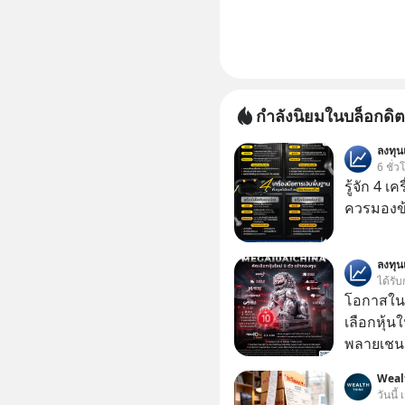
กำลังนิยมในบล็อกดิต
ลงทุ
6 ชั่ว
รู้จัก 4 เ
ควรมองข
ลงทุ
ได้รับ
โอกาสในห
เลือกหุ้น
พลายเชน AI จีน 
โปรโมชัน
Weal
บาทขึ้นไป
วันนี้