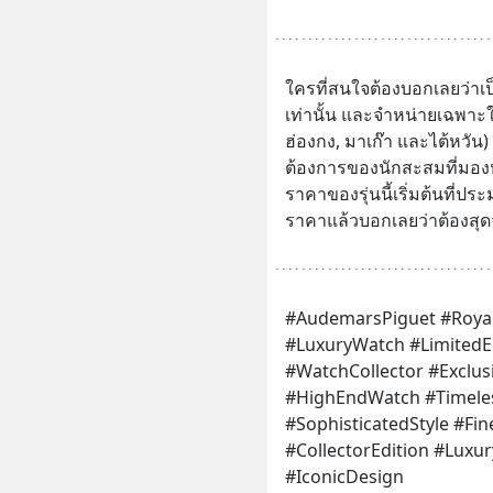
ใครที่สนใจต้องบอกเลยว่าเป็น
เท่านั้น และจำหน่ายเฉพาะใน
ฮ่องกง, มาเก๊า และไต้หวัน)
ต้องการของนักสะสมที่มองหา
ราคาของรุ่นนี้เริ่มต้นที่
ราคาแล้วบอกเลยว่าต้องสุด
#AudemarsPiguet #Royal
#LuxuryWatch #LimitedEd
#WatchCollector #Exclus
#HighEndWatch #Timeles
#SophisticatedStyle #Fi
#CollectorEdition #Luxu
#IconicDesign