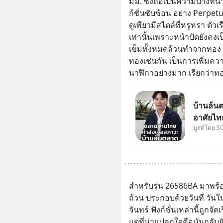
มม. ซึ่งถือเป็นความบางที่
ก์ชั่นซับซ้อน อย่าง Perpe
ดูเพียวมีสไตล์ที่หรูหรา ตั
เท่านั้นเพราะหน้าปัดยังคง
เข็มทั้งหมดล้วนทำจากทอง 1
ทองเช่นกัน เป็นการเพิ่มค
นาฬิกาอย่างมาก เรียกว่าท
บ้านล้นต
อาศัยไท
บูสต์โดย S
ที่คิด แ
เศรษฐกิจ #SCBEIC #อสังหา #บ้า
ตลาด #
สำหรับรุ่น 26586BA มาพร้อ
ถ้วน ประกอบด้วยวันที่ วัน
จันทร์ ฟังก์ชั่นเหล่านี้ถูกจ
แต่ที่น่าแปลกใจคือมันกลับย