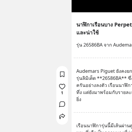
นาฬิกาเรือนบาง Perpe
และน่าใช้
รุ่น 26586BA จาก Audema
Audemars Piguet ยังคงยก
รุ่นลิมิเต็ด **26586BA** 
ครันอย่างลงตัว เรือนนาฬิกา
ทึ่ง แต่ยังมาพร้อมกับรายล
1
ยิ่ง
เรือนนาฬิการุ่นนี้มีเส้นผ่