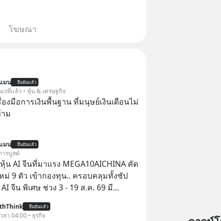
โฆษณา
นแมน
ยืนยันแล้ว
โมงที่แล้ว • หุ้น & เศรษฐกิจ
ครื่องมือการเงินพื้นฐาน ที่มนุษย์เงินเดือนไม่
้าม
นแมน
ยืนยันแล้ว
การบูสต์
ุ้น AI จีนที่มาแรง MEGA10AICHINA คัด
ใหม่ 9 ตัว เข้ากองทุน.. ครอบคลุมทั้งซัป
พิเศษ ช่วง 3 - 19 ส.ค. 69 มี
 ลด 50% ค่าธรรมเนียมซื้อ | ยอด 2 ล้าน
thThink
ยืนยันแล้ว
 ฟรีค่าธรรมเนียมซื้อ
 เวลา 04:00 • ธุรกิจ