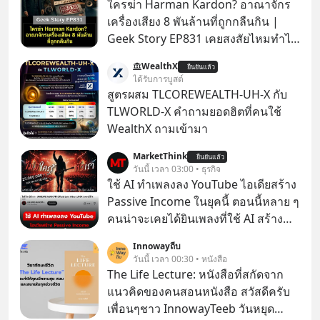
ใครฆ่า Harman Kardon? อาณาจักร
เครื่องเสียง 8 พันล้านที่ถูกกลืนกิน |
Geek Story EP831 เคยสงสัยไหมทำไม
หูฟัง AKG ถึงกลายเป็นแค่ของแถมใน
WealthX
ยืนยันแล้ว
กล่องมือถือ? หรือลำโพง JBL ถึงวางขาย
ได้รับการบูสต์
เกลื่อนตามห้างทั่วไป? ทั้งที่จริง ๆ แล้ว
สูตรผสม TLCOREWEALTH-UH-X กับ
ชื่อเหล่านี้คือ “ตำนาน” ระดับเทพที่นัก
TLWORLD-X คำถามยอดฮิตที่คนใช้
เล่นเครื่องเสียงยุคก่อนยอมจ่ายเงินหลัก
WealthX ถามเข้ามา
แสนเพื่อครอบครอง แต่เบื้องหลังความ
MarketThink
แมสนี้ มีโศกนาฏกรรมของโลกธุรกิจ
ยืนยันแล้ว
วันนี้ เวลา 03:00 • ธุรกิจ
ซ่อนอยู่ อาณาจักรเครื่องเสียงที่ยิ่งใหญ่
ใช้ AI ทำเพลงลง YouTube ไอเดียสร้าง
ที่สุดบนโลก ถูกกว้านซื้อไปด้วยมูลค่า 8
Passive Income ในยุคนี้ ตอนนี้หลาย ๆ
พันล้านดอลลาร์โดย Samsung และสิ่ง
คนน่าจะเคยได้ยินเพลงที่ใช้ AI สร้าง
ที่เจ็บปวดที่สุดคือ ยักษ์ใหญ่จาก
ผ่านหูกันมาบ้าง เช่น เพลง “ไม่มีใคร
เกาหลีใต้ไม่ได้ซื้อเพราะหลงใหลใน
Innowayถีบ
รู้ตัวเรา” จากช่องชื่อว่า UNHEARD
วันนี้ เวลา 00:30 • หนังสือ
เสียงเพลง แต่ซื้อเพื่อเป็นทางลัดเอา
MUSIC ที่ตอนนี้มียอดรับชมกว่า 26
The Life Lecture: หนังสือที่สกัดจาก
เทคโนโลยีไปใส่ในหน้าปัดรถยนต์
ล้านครั้งแล้ว
แนวคิดของคนสอนหนังสือ สวัสดีครับ
อัจฉริยะ จากจุดสูงสุดของศิลปะแห่ง
เพื่อนๆชาว InnowayTeeb วันหยุด
เสียงดนตรี ทำไมถึงจบลงด้วยการเป็น