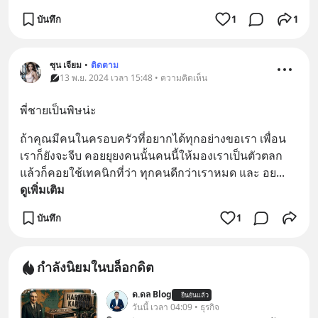
บันทึก
1
1
ซุน เจียม
•
ติดตาม
13 พ.ย. 2024 เวลา 15:48 • ความคิดเห็น
พี่ชายเป็นพิษน่ะ
ถ้าคุณมีคนในครอบครัวที่อยากได้ทุกอย่างขอเรา เพื่อน
เราก็ยังจะจีบ คอยยุยงคนนั้นคนนี้ให้มองเราเป็นตัวตลก
แล้วก็คอยใช้เทคนิกที่ว่า ทุกคนดีกว่าเราหมด และ อย
... 
ดูเพิ่มเติม
บันทึก
1
กำลังนิยมในบล็อกดิต
ด.ดล Blog
ยืนยันแล้ว
วันนี้ เวลา 04:09 • ธุรกิจ