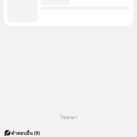
โฆษณา
คำตอบอื่น
(
9
)