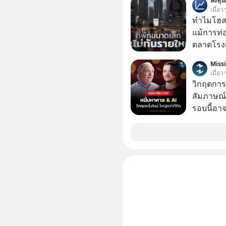
ลงทุ
จะรับมือ
หลอกลวงในค
เมื่อว
แคสต์ 5M EP. นี้ #goodtim
กลโกง #ป้
ทำไมโฮสเ
#missio
อย่างยั่ง
แม้การท่อ
#FraudEd
ตลาดโรงแ
#Digita
แต่รู้หรือ
Miss
ประกอบกา
เมื่อ
16% ขณะที่ผู้ประกอบการโฮสเทลและที่พักขนาด
วิกฤตการเ
เล็ก ซึ่งม
สัมภาษณ์
กลับโตเพียง 1.3% เท
รอบนี้อาจ
เล็ก ? อะ
Dalio ชา
ปลดล็อกก
ต่อหลายค
มากกว่าที่เป็นอยู่ ?
ลูกใหม่ที่
วิเคราะห์
มหาศาล" ผ
โฮสเทลแล
กำลังแห่ไล่ร
ประวัติศ
กำลังจะเ
รับมืออย่
เจาะลึกบ