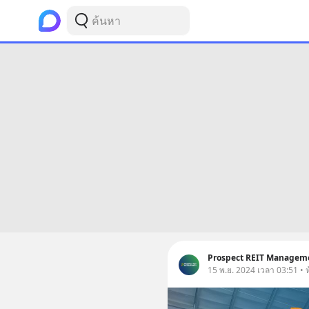
Prospect REIT Managem
15 พ.ย. 2024 เวลา 03:51 • ห