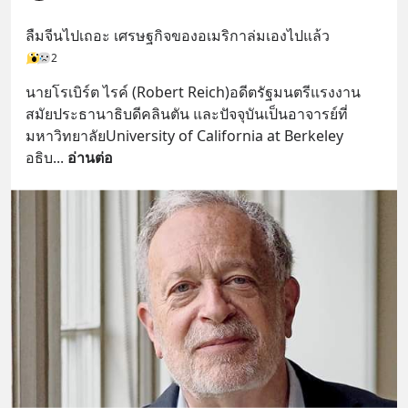
บรรเทาความเครียด ลดความวิตกกังวล
เพิ่มการผ่อนคลาย ซึ่งช่วยให้การนอน
ลืมจีนไปเถอะ เศรษฐกิจของอเมริกาล่มเองไปแล้ว
หลับมีประสิทธิภาพมากยิ่งขึ้น 📍 สนใจ
2
สั่งซื้อสินค้า Diip CBD 💬 LINE :
@diipgeek 🔗 หรือกดลิงก์
นายโรเบิร์ต ไรค์ (Robert Reich)อดีตรัฐมนตรีแรงงาน
https://lin.ee/U91Fzyz
สมัยประธานาธิบดีคลินตัน และปัจจุบันเป็นอาจารย์ที่
มหาวิทยาลัยUniversity of California at Berkeley 
อธิบ
... 
อ่านต่อ