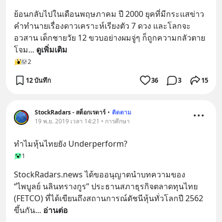
ย้อนกลับไปในเดือนพฤษภาคม ปี 2000 ยุคที่มีกระแสข่าว
คำทำนายเรื่องดาวเคราะห์เรียงตัว 7 ดวง และโลกจะ
อวสาน เด็กชายวัย 12 ขวบอย่างผมจู่ๆ ก็ถูกความกลัวตาย
โจม
... 
ดูเพิ่มเติม
2
12 บันทึก
36
3
15
StockRadars - สต็อกเรดาร์
•
ติดตาม
19 พ.ย. 2019 เวลา 14:21 • การศึกษา
ทำไมหุ้นไทยยัง Underperform?
1
StockRadars.news ได้ขออนุญาตนำบทความของ 
“ไพบูลย์ นลินทรางกูร” ประธานสภาธุรกิจตลาดทุนไทย 
(FETCO) ที่ได้เขียนถึงสถานการณ์ดัชนีหุ้นทั่วโลกปี 2562 
ขึ้นกัน
... 
อ่านต่อ