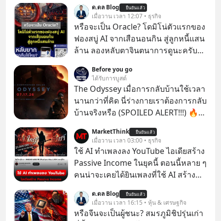
ด.ดล Blog
ยืนยันแล้ว
เมื่อวาน เวลา 12:07 • ธุรกิจ
หรือจะเป็น Oracle? โดมิโน่ตัวแรกของ
ฟองสบู่ AI จากเสือนอนกิน สู่ลูกหนี้แสน
ล้าน ลองหลับตาจินตนาการดูนะครับว่า
ถ้าหากเราต้องทำงานกับบริษัทที่ขึ้นชื่อ
Before you go
ว่าเขี้ยวลากดินสุดๆ มันจะน่าปวดหัว
ได้รับการบูสต์
ขนาดไหน…
The Odyssey เมื่อการกลับบ้านใช้เวลา
นานกว่าที่คิด นี่ร่างกายเราต้องการกลับ
บ้านจริงหรือ (SPOILED ALERT!!!) 🔥
264.1
MarketThink
ยืนยันแล้ว
เมื่อวาน เวลา 03:00 • ธุรกิจ
ใช้ AI ทำเพลงลง YouTube ไอเดียสร้าง
Passive Income ในยุคนี้ ตอนนี้หลาย ๆ
คนน่าจะเคยได้ยินเพลงที่ใช้ AI สร้าง
ผ่านหูกันมาบ้าง เช่น เพลง “ไม่มีใคร
ด.ดล Blog
ยืนยันแล้ว
รู้ตัวเรา” จากช่องชื่อว่า UNHEARD
เมื่อวาน เวลา 16:15 • หุ้น & เศรษฐกิจ
MUSIC ที่ตอนนี้มียอดรับชมกว่า 26
หรือจีนจะเป็นผู้ชนะ? สมรภูมิชิปรุ่นเก่า