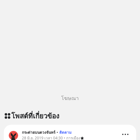
ด้วยนะครับ 🎧 ฟังผ่าน Spotify :
https://tinyurl.com/mr39sd7c 🎧 ฟัง
ผ่าน Apple Podcast :
https://bit.ly/4g4xDwF 🎧 ฟังผ่าน
Podbean : https://bit.ly/4fTUURS 🎧
ฟังผ่าน Youtube :
https://youtu.be/EUAWRVSAiXA The
original article appeared here
https://www.tharadhol.com/geek-
story-ep832-or-will-china-win/
ติดตามสาระดี ๆ อัพเดททุกวันผ่าน Line
OA ด.ดล Blog คลิกเลย -->
https://lin.ee/aMEkyNA
โฆษณา
========================= 📣
สนับสนุนโดย 📣
โพสต์ที่เกี่ยวข้อง
=========================
เครียด หลับยาก ผมอยากแนะนำ
ผลิตภัณฑ์เสริมอาหาร Diip CBD ช่วย
กระต่ายบนดวงจันทร์
•
ติดตาม
28 มิ.ย. 2019 เวลา 04:30 • การเมือง