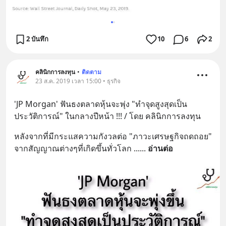
2 บันทึก
10
6
2
คลินิกการลงทุน
•
ติดตาม
23 ส.ค. 2019 เวลา 15:00 • ธุรกิจ
'JP Morgan' ฟันธงตลาดหุ้นจะพุ่ง "ทำจุดสูงสุดเป็น
ประวัติการณ์" ในกลางปีหน้า !!! / โดย คลินิกการลงทุน
หลังจากที่มีกระแสความกังวลต่อ "ภาวะเศรษฐกิจถดถอย" 
จากสัญญาณต่างๆที่เกิดขึ้นทั่วโลก ...
... 
อ่านต่อ