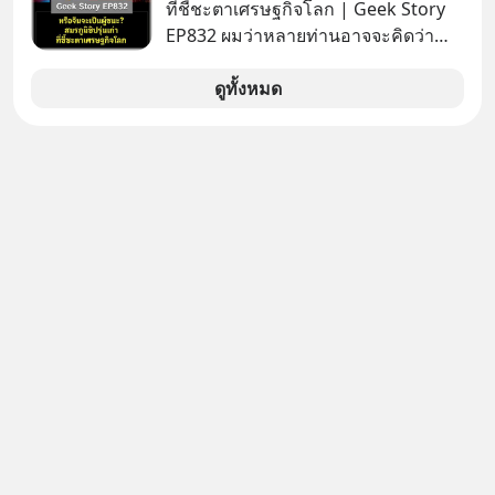
ล้านครั้งแล้ว
ที่ชี้ชะตาเศรษฐกิจโลก | Geek Story
EP832 ผมว่าหลายท่านอาจจะคิดว่า
สงครามชิปมีแค่เรื่อง AI ล้ำๆ ใช่ไหม?
คิดใหม่ได้เลยครับ! ในขณะที่โลกโฟกัส
ดูทั้งหมด
ชิป 3 นาโนเมตร แต่จีนกำลังเดินเกมที่
น่ากลัวกว่า โดยการเข้ายึดครองตลาด
‘Legacy Chips’ หรือชิปรุ่นเก่า ฟังดูไร้
ค่า แต่มันคือหัวใจที่ซ่อนอยู่ในรถยนต์
EV, อุปกรณ์การแพทย์ ไปจนถึง
ขีปนาวุธ! จีนกำลังใช้ ‘Playbook’ เดิมที่
เคยใช้ถล่มตลาดโซล่าเซลล์มาแล้ว คือ
การทุ่มเงินอุดหนุนมหาศาลจนราคาพัง
ทลาย ถ้าตะวันตกแก้เกมไม่ได้ อเมริกา
อาจต้องยอมจำนนและส่งมอบกุญแจ
ควบคุมโลกฮาร์ดแวร์ให้คู่แข่งอย่าง
ถาวร สงครามที่โลกมองข้ามนี้ดุเดือด
แค่ไหน? เลือกฟังกันได้เลยนะครับ อย่า
ลืมกด Follow ติดตาม PodCast ช่อง
Geek Forever’s Podcast ของผมกัน