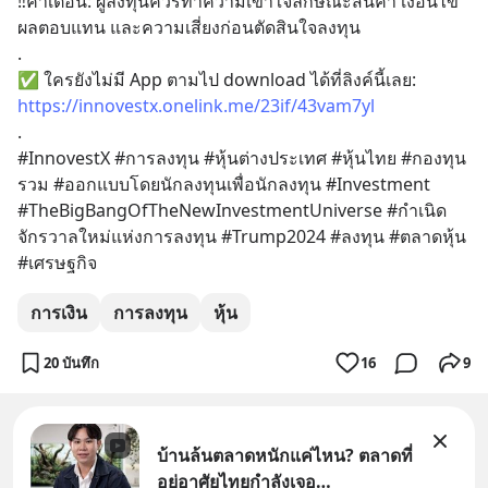
‼️คำเตือน: ผู้ลงทุนควรทำความเข้าใจลักษณะสินค้า เงื่อนไข
ผลตอบแทน และความเสี่ยงก่อนตัดสินใจลงทุน
.
✅ ใครยังไม่มี App ตามไป download ได้ที่ลิงค์นี้เลย: 
https://innovestx.onelink.me/23if/43vam7yl
.
#InnovestX #การลงทุน #หุ้นต่างประเทศ #หุ้นไทย #กองทุน
รวม #ออกแบบโดยนักลงทุนเพื่อนักลงทุน #Investment 
#TheBigBangOfTheNewInvestmentUniverse #กำเนิด
จักรวาลใหม่แห่งการลงทุน #Trump2024 #ลงทุน #ตลาดหุ้น 
#เศรษฐกิจ
การเงิน
การลงทุน
หุ้น
20 บันทึก
16
9
บ้านล้นตลาดหนักแค่ไหน? ตลาดที่
อยู่อาศัยไทยกำลังเจอ