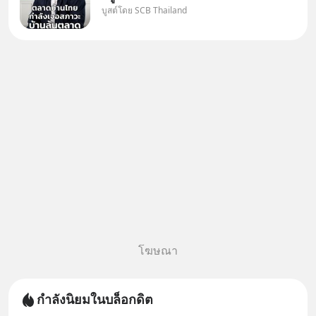
บูสต์โดย SCB Thailand
Oversupply หนักกว่าที่คิด และ
ปัญหานี้อาจไม่ได้จบแค่เรื่อง
เศรษฐกิจ #SCBEIC #อสังหา
#บ้านล้นตลาด #เศรษฐกิจไทย
#EICAround #SCBThailand
สามารถดูคลิปท
โฆษณา
กำลังนิยมในบล็อกดิต