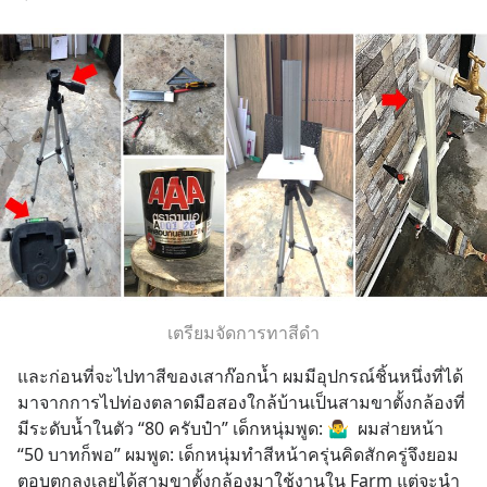
เตรียมจัดการทาสีดำ
และก่อนที่จะไปทาสีของเสาก๊อกน้ำ ผมมีอุปกรณ์ชิ้นหนึ่งที่ได้
มาจากการไปท่องตลาดมือสองใกล้บ้านเป็นสามขาตั้งกล้องที่
มีระดับน้ำในตัว “80 ครับป๋า” เด็กหนุ่มพูด: 🤷‍♂️  ผมส่ายหน้า 
“50 บาทก็พอ” ผมพูด: เด็กหนุ่มทำสีหน้าครุ่นคิดสักครู่จึงยอม
ตอบตกลงเลยได้สามขาตั้งกล้องมาใช้งานใน Farm แต่จะนำ