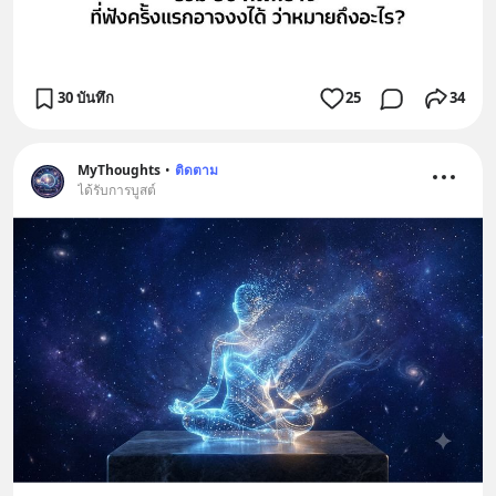
30 บันทึก
25
34
MyThoughts
•
ติดตาม
ได้รับการบูสต์