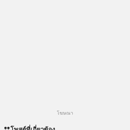
ลงทุน #MissionToTheMoon
#MissionToTheMoonPodcast
โฆษณา
โพสต์ที่เกี่ยวข้อง