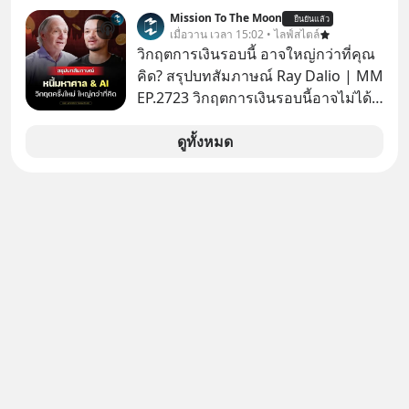
กล้าตัดสินใจในเรื่องต่างๆ ทั้งเรื่องเล็ก
Mission To The Moon
ยืนยันแล้ว
เรื่องใหญ่ หรือแม้แต่เรื่องสำคัญของ
เมื่อวาน เวลา 15:02 • ไลฟ์สไตล์
ชีวิตเกิดจากการที่เรามี ‘อิสรภาพ’ และมี
วิกฤตการเงินรอบนี้ อาจใหญ่กว่าที่คุณ
ทางเลือกมากมาย ซึ่งเมื่อเทียบกับสัตว์
คิด? สรุปบทสัมภาษณ์ Ray Dalio | MM
แล้วก็จะเห็นความแตกต่างได้ชัดว่าเรา
EP.2723 วิกฤตการเงินรอบนี้อาจไม่ได้
มี ‘อำนาจ’ ในการเลือกและตัดสินใจ
เหมือนทุกครั้งที่เราเคยเจอ เมื่อ Ray
มากแค่ไหน แต่อิสรภาพ อำนาจ หรือ
Dalio ชายผู้เคยทำนายวิกฤตเศรษฐกิจ
ดูทั้งหมด
การได้มีสิทธิเลือกนี้กลับสร้างความ
มาแล้วหลายต่อหลายครั้ง ออกมาส่ง
กังวลให้กับเรา แล้วเราจะรับมือกับ
สัญญาณเตือนระเบิดเวลาลูกใหม่ที่
ความกังวลนี้อย่างไร? ติดตามได้ในพอด
กำลังก่อตัวขึ้น จาก "ระเบิดหนี้สิน
แคสต์ 5M EP. นี้ #goodtime
มหาศาล" ผสานเข้ากับ "ฟองสบู่กระแส
#5minutespodcast
AI" ที่ผู้คนกำลังแห่ไล่ราคาอย่างบ้าคลั่ง
#missiontothemoonpodcast
บทเรียนจากประวัติศาสตร์ 500 ปี บอก
อะไรเรา? ระเบียบโลกกำลังจะเปลี่ยน
มือไปในทิศทางไหน? และเราควรรับมือ
อย่างไรก่อนที่ทุกอย่างจะสายเกินไป?
ร่วมเจาะลึกบทวิเคราะห์และข้อคิดการ
เงินฉบับ Dalio กันได้ใน EP. นี้
#RayDalio #สรุปบทเรียน #การเงินการ