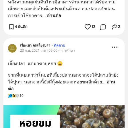
หลังจากเหตุแผ่นดินไหวมีอาคารจำนวนมากได้รับความ
เสียหาย และจำเป็นต้องประเมินด้านความปลอดภัยก่อน
การเข้าใช้อาคาร
... 
อ่านต่อ
4 บันทึก
12
2
เรื่องเล่า คนเลี้ยงปลา
•
ติดตาม
23 ก.พ. 2021 เวลา 09:06 • การศึกษา
เลี้ยงปลา  แต่มาขายหอย 😄
จากที่เคยเล่าว่าในบ่อที่เลี้ยงปลานอกจากจะได้ปลาแล้วยัง
ได้ปูนา  นอกจากนี้ยังมีกุ้งฝอยและหอยขมอีกด้วย
... 
อ่าน
ต่อ
10