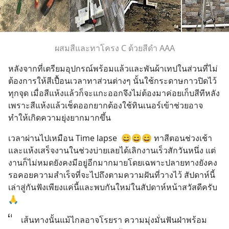
ผสมสีและทาโครง C ด้วยสีดำ AAA
หลังจากที่เตรียมอุปกรณ์พร้อมแล้วและพันผ้าเทปในส่วนที่ไม่
ต้องการให้สีเปื้อนเวลาทาส่วนต่างๆ นั้นใช้กระดาษกาวปิดไว้
ทุกจุด เมื่อสีแห้งแล้วก็จะแกะออกจึงไม่ต้องมาค่อยเก็บสีทีหลัง
เพราะสีแห้งแล้วเช็ดออกยากต้องใช้ทินเนอร์เข้าช่วยอาจ
ทำให้เกิดความยุ่งยากมากขึ้น
เวลาผ่านไปเหมือน Time lapse  😄😄😄 ทาสีตอนช่วงเช้า
และแห้งเสร็จงานในช่วงบ่ายเลยได้เลิกงานเร็วสักวันหนึ่ง แต่
งานก็ไม่หมดยังคงมีอยู่อีกมากมายโดยเฉพาะปลายทางยังคง
รอคอยความสำเร็จที่จะไปถึงตามความฝันที่วางไว้ สัปดาห์นี้
เล่าสู่กันฟังเพียงแค่นี้และพบกันใหม่ในสัปดาห์หน้าสวัสดีครับ 
🙏
เส้นทางนั้นแม้ไกลอาจโรยรา ความมุ่งมั่นฟันฝ่าพร้อม