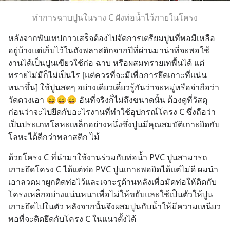
ทำการฉาบปูนในราง C ฝังท่อน้ำไว้ภายในโครง
หลังจากพันเทปกาวเสร็จต้องไปจัดการเตรียมปูนที่พอมีเหลือ
อยู่บ้างแต่เก็บไว้ในถังพลาสติกจากปีที่ผ่านมาน่าที่จะพอใช้
งานได้เป็นปูนเขียวใช้ก่อ ฉาบ หรือผสมทรายเทพื้นได้ แต่
ทรายไม่มีก็ไม่เป็นไร [แต่ควรที่จะมีเพื่อการยึดเกาะที่แน่น
หนาขึ้น] ใช้ปูนสดๆ อย่างเดียวเดี๋ยวรู้กันว่าจะหมู่หรือจ่าถือว่า
วัดดวงเอา 😄😄😄 อันที่จริงก็ไม่ถึงขนาดนั้น ต้องดูที่วัสดุ
ก่อนว่าจะไปยึดกับอะไรงานที่ทำใช้อุปกรณ์โครง C ซึ่งถือว่า
เป็นประเภทโลหะเหล็กอย่างหนึ่งซึ่งปูนมีคุณสมบัติเกาะยึดกับ
โลหะได้ดีกว่าพลาสติก ไม้
ด้วยโครง C ที่นำมาใช้งานร่วมกับท่อน้ำ PVC ปูนสามารถ
เกาะยึดโครง C ได้แต่ท่อ PVC ปูนเกาะพอยึดได้แต่ไม่ดี ผมนำ
เอาลวดมาผูกติดท่อไว้และเจาะรูด้านหลังเพื่อมัดท่อให้ติดกับ
โครงเหล็กอย่างแน่นหนาเพื่อไม่ให้ขยับและใช้เป็นตัวให้ปูน
เกาะยึดไปในตัว หลังจากนั้นจึงผสมปูนกับน้ำให้มีความเหนียว
พอที่จะติดยึดกับโครง C ในแนวตั้งได้