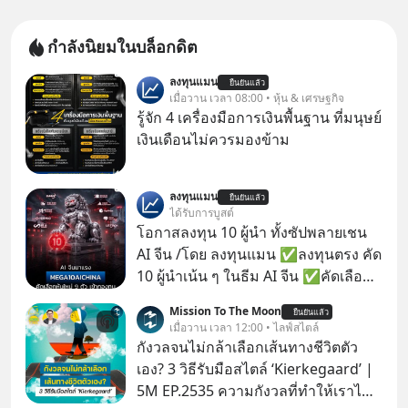
กำลังนิยมในบล็อกดิต
ลงทุนแมน
ยืนยันแล้ว
เมื่อวาน เวลา 08:00 • หุ้น & เศรษฐกิจ
รู้จัก 4 เครื่องมือการเงินพื้นฐาน ที่มนุษย์
เงินเดือนไม่ควรมองข้าม
ลงทุนแมน
ยืนยันแล้ว
ได้รับการบูสต์
โอกาสลงทุน 10 ผู้นำ ทั้งซัปพลายเชน
AI จีน /โดย ลงทุนแมน ✅ลงทุนตรง คัด
10 ผู้นำเน้น ๆ ในธีม AI จีน ✅คัดเลือก
หุ้นใหม่ 9 ตัว เข้ากองทุน ✅ร่วมเป็น
Mission To The Moon
ยืนยันแล้ว
เจ้าของผู้นำ AI จีน ตั้งแต่โรงงานผลิตชิป
เมื่อวาน เวลา 12:00 • ไลฟ์สไตล์
หน่วยความจำ โมเดล AI ยันหุ่นยนต์
กังวลจนไม่กล้าเลือกเส้นทางชีวิตตัว
✅ได้การรับยกเว้นภาษี Capital Gain
เอง? 3 วิธีรับมือสไตล์ ‘Kierkegaard’ |
ตามกฎหมายภาษีของประเทศไทย
5M EP.2535 ความกังวลที่ทำให้เราไม่