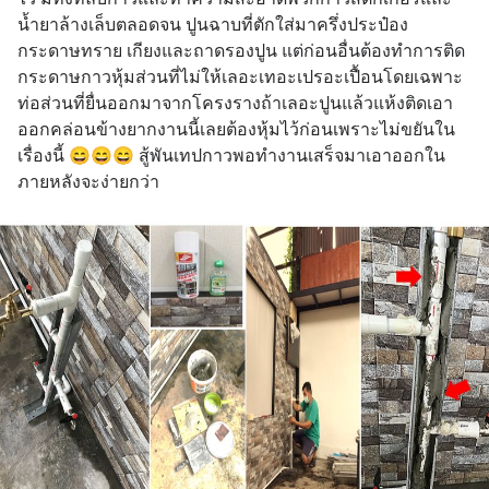
น้ำยาล้างเล็บตลอดจน ปูนฉาบที่ตักใส่มาครึ่งประป๋อง 
กระดาษทราย เกียงและถาดรองปูน แต่ก่อนอื่นต้องทำการติด
กระดาษกาวหุ้มส่วนที่ไม่ให้เลอะเทอะเปรอะเปื้อนโดยเฉพาะ
ท่อส่วนที่ยื่นออกมาจากโครงรางถ้าเลอะปูนแล้วแห้งติดเอา
ออกคล่อนข้างยากงานนี้เลยต้องหุ้มไว้ก่อนเพราะไม่ขยันใน
เรื่องนี้ 😄😄😄 สู้พันเทปกาวพอทำงานเสร็จมาเอาออกใน
ภายหลังจะง่ายกว่า