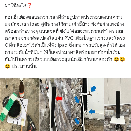
มาใช้อะไร❓
ก่อนอื่นต้องขอบอกว่าเวลาที่ถ่ายรูปภาพประกอบลงบทความ
ผมมักจะเอา ipad คู่ชีพวางไว้ตามเก้าอี้บ้าง พิงกับกำแพงบ้าง 
หรือยกถ่ายห่างๆ แบบเซลฟี่ ซึ่งไม่ค่อยจะสะดวกเท่าไหร่ เลย
เอาสามขามาดัดแปลงใส่แผ่น PVC เพื่อเป็นฐานวางและโครง 
C ที่เหลือเอาไว้ทำเป็นที่พิง ipad ซึ่งสามารถปรับสูง-ต่ำได้ เอง
ตามระดับน้ำที่มีมาให้ก็เลยนำมาทาสีพร้อมเสาก๊อกน้ำร่วม
กันไปในคราวเดียวแบบยิงกระสุนนัดเดียวกันนกสองตัว 😄😄
😄 ประมาณนั้น