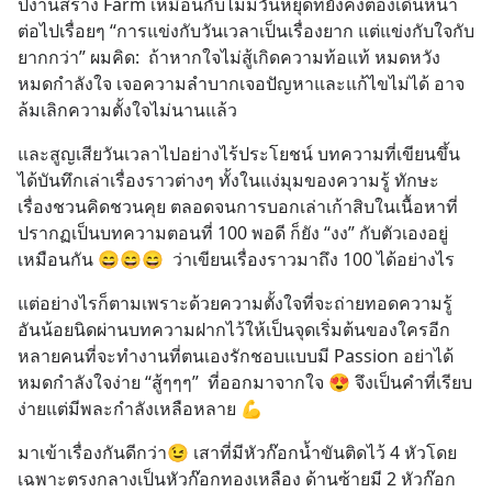
ปีงานสร้าง Farm เหมือนกับไม่มีวันหยุดที่ยังคงต้องเดินหน้า
ต่อไปเรื่อยๆ “การแข่งกับวันเวลาเป็นเรื่องยาก แต่แข่งกับใจกับ
ยากกว่า” ผมคิด:  ถ้าหากใจไม่สู้เกิดความท้อแท้ หมดหวัง 
หมดกำลังใจ เจอความลำบากเจอปัญหาและแก้ไขไม่ได้ อาจ
ล้มเลิกความตั้งใจไม่นานแล้ว
และสูญเสียวันเวลาไปอย่างไร้ประโยชน์ บทความที่เขียนขึ้น
ได้บันทึกเล่าเรื่องราวต่างๆ ทั้งในแง่มุมของความรู้ ทักษะ  
เรื่องชวนคิดชวนคุย ตลอดจนการบอกเล่าเก้าสิบในเนื้อหาที่
ปรากฏเป็นบทความตอนที่ 100 พอดี ก็ยัง “งง” กับตัวเองอยู่
เหมือนกัน 😄😄😄  ว่าเขียนเรื่องราวมาถึง 100 ได้อย่างไร
แต่อย่างไรก็ตามเพราะด้วยความตั้งใจที่จะถ่ายทอดความรู้
อันน้อยนิดผ่านบทความฝากไว้ให้เป็นจุดเริ่มต้นของใครอีก
หลายคนที่จะทำงานที่ตนเองรักชอบแบบมี Passion อย่าได้
หมดกำลังใจง่าย “สู้ๆๆๆ”  ที่ออกมาจากใจ 😍 จึงเป็นคำที่เรียบ
ง่ายแต่มีพละกำลังเหลือหลาย 💪
มาเข้าเรื่องกันดีกว่า😉 เสาที่มีหัวก๊อกน้ำขันติดไว้ 4 หัวโดย
เฉพาะตรงกลางเป็นหัวก๊อกทองเหลือง ด้านซ้ายมี 2 หัวก๊อก