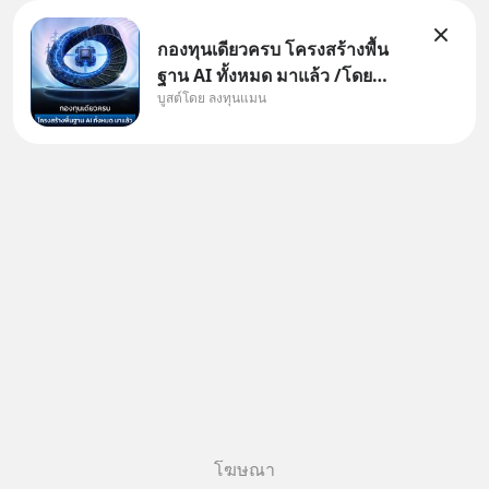
กองทุนเดียวครบ โครงสร้างพื้น
ฐาน AI ทั้งหมด มาแล้ว /โดย
บูสต์โดย ลงทุนแมน
ลงทุนแมน AI Supercycle คือช่วง
เวลาที่เทคโนโลยีปัญญาประดิษฐ์
จะกลายเป็นตัวขับเคลื่อนหลัก ของ
การเติบโตทางเศรษฐกิจ และวิถี
ชีวิตของผู้คนอย่างยาวนานต่
โฆษณา