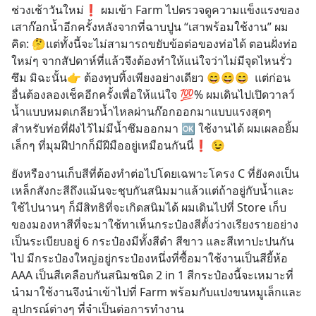
ช่วงเช้าวันใหม่❗️ ผมเข้า Farm ไปตรวจดูความแข็งแรงของ
เสาก๊อกน้ำอีกครั้งหลังจากที่ฉาบปูน “เสาพร้อมใช้งาน” ผม
คิด: 🤔แต่ทั้งนี้จะไม่สามารถขยับข้อต่อของท่อได้ ตอนฝั่งท่อ
ใหม่ๆ จากสัปดาห์ที่แล้วจึงต้องทำให้แน่ใจว่าไม่มีจุดไหนรั่ว
ซึม มิฉะนั้น👉 ต้องทุบทิ้งเพียงอย่างเดียว 😄😄😄  แต่ก่อน
อื่นต้องลองเช็คอีกครั้งเพื่อให้แน่ใจ 💯% ผมเดินไปเปิดวาลว์
น้ำแบบหมดเกลียวน้ำไหลผ่านก๊อกออกมาแบบแรงสุดๆ 
สำหรับท่อที่ฝังไว้ไม่มีน้ำซึมออกมา 🆗 ใช้งานได้ ผมเผลอยิ้ม
เล็กๆ ที่มุมฝีปากก็มีฝีมืออยู่เหมือนกันนี่❗️ 😉
ยังหรืองานเก็บสีที่ต้องทำต่อไปโดยเฉพาะโครง C ที่ยังคงเป็น
เหล็กสังกะสีถึงแม้นจะชุบกันสนิมมาแล้วแต่ถ้าอยู่กับน้ำและ
ใช้ไปนานๆ ก็มีสิทธิที่จะเกิดสนิมได้ ผมเดินไปที่ Store เก็บ
ของมองหาสีที่จะมาใช้ทาเห็นกระป๋องสีตั้งว่างเรียงรายอย่าง
เป็นระเบียบอยู่ 6 กระป๋องมีทั้งสีดำ สีขาว และสีเทาปะปนกัน
ไป มีกระป๋องใหญ่อยู่กระป๋องหนึ่งที่ซื้อมาใช้งานเป็นสียี้ห้อ 
AAA เป็นสีเคลือบกันสนิมชนิด 2 in 1 สีกระป๋องนี้จะเหมาะที่
นำมาใช้งานจึงนำเข้าไปที่ Farm พร้อมกับแปงขนหมูเล็กและ
อุปกรณ์ต่างๆ ที่จำเป็นต่อการทำงาน