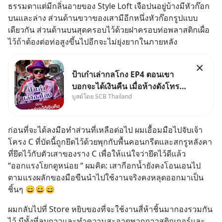
ธรรมดาแต่มีกลิ่นอายของ Style Loft เจือปนอยู่บ้างมีหัวก๊อก
บนและล่าง ส่วนด้านขวาของเสามีอีกหนึ่งหัวก๊อกรูปแบบ
เดียวกัน ส่วนด้านบนสุดครอบไว้ด้วยฝาครอบท่อพลาสติกเผื่อ
ไว้ถ้าต้องต่อท่อสูงขึ้นไปอีกจะไม่ยุ่งยากในภายหลัง
ป้าเก๋าเล่ากลโกง EP4 ตอนเขา
บอกจะได้เงินคืน เมื่อห้างดังโทร
บูสต์โดย SCB Thailand
หาคุณวิยะดา แจ้งเรื่องเคลมสินค้า
แล้วบอกว่าจะคืนเงิน คุณวิยะดา
จะได้เงินจริง หรือเป็นเรื่องจ้อจี้ หา
ก่อนที่จะได้ลงมือทำส่วนที่เหลือต่อไป ผมเอื้อมมือไปจับเจ้า
คำตอบได้ที่ “ป้าเก๋าเล่ากลโกง”
โครง C ที่บัดนี้ถูกยึดไว้ด้วยพุกกับพื้นคอนกรีตและสกรูหลังคา
EP4 ตอน “เขา
ที่ยึดไว้กับตัวเสาของราง C เพื่อให้แน่ใจว่ายึดไว้ดีแล้ว 
“ออกแรงโยกดูหน่อย “ ผมคิด: เสากีอกน้ำยังคงโอนเอนไป
ตามแรงผลักของมือขืนนำไปใช้งานจริงคงหลุดออกมาเป็น
ชิ้นๆ 😄😄😄
ผมกลับไปที่ Store หยิบของที่จะใช้งานสี่ห้าชิ้นมากองรวมกัน
ไว้ มีทั้งที่ลบกาวและทำความสะอาดพวกกาวสติกเกอร์และ