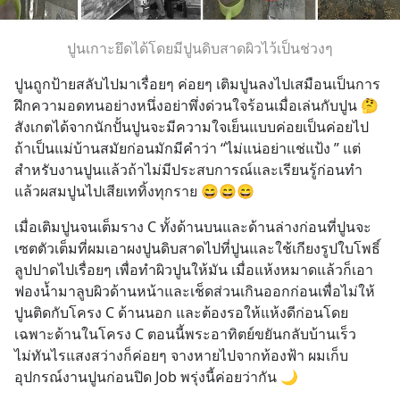
ปูนเกาะยึดได้โดยมีปูนดิบสาดผิวไว้เป็นช่วงๆ
ปูนถูกป้ายสลับไปมาเรื่อยๆ ค่อยๆ เติมปูนลงไปเสมือนเป็นการ
ฝึกความอดทนอย่างหนึ่งอย่าพึ่งด่วนใจร้อนเมื่อเล่นกับปูน 🤔 
สังเกตได้จากนักปั้นปูนจะมีความใจเย็นแบบค่อยเป็นค่อยไป 
ถ้าเป็นแม่บ้านสมัยก่อนมักมีคำว่า “ไม่แน่อย่าแช่แป้ง ” แต่
สำหรับงานปูนแล้วถ้าไม่มีประสบการณ์และเรียนรู้ก่อนทำ
แล้วผสมปูนไปเสียเททิ้งทุกราย 😄😄😄
เมื่อเติมปูนจนเต็มราง C ทั้งด้านบนและด้านล่างก่อนที่ปูนจะ
เซตตัวเต็มที่ผมเอาผงปูนดิบสาดไปที่ปูนและใช้เกียงรูปใบโพธิ์
ลูปปาดไปเรื่อยๆ เพื่อทำผิวปูนให้มัน เมื่อแห้งหมาดแล้วก็เอา
ฟองน้ำมาลูบผิวด้านหน้าและเช็ดส่วนเกินออกก่อนเพื่อไม่ให้
ปูนติดกับโครง C ด้านนอก และต้องรอให้แห้งดีก่อนโดย
เฉพาะด้านในโครง C ตอนนี้พระอาทิตย์ขยันกลับบ้านเร็ว
ไม่ทันไรแสงสว่างก็ค่อยๆ จางหายไปจากท้องฟ้า ผมเก็บ
อุปกรณ์งานปูนก่อนปิด Job พรุ่งนี้ค่อยว่ากัน 🌙