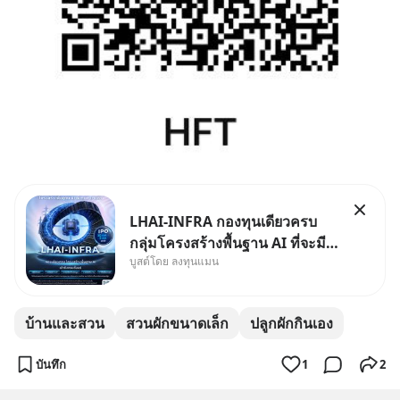
LHAI-INFRA กองทุนเดียวครบ
กลุ่มโครงสร้างพื้นฐาน AI ที่จะมี
บูสต์โดย ลงทุนแมน
งบลงทุนครั้งใหญ่ในประวัติศาสตร์
ที่เรียกว่า AI Supercycle หุ้นกลุ่ม
นี้ปรับตัวลงมากใน 1 เดือนที่ผ่าน
บ้านและสวน
สวนผักขนาดเล็ก
ปลูกผักกินเอง
มา แต่ความจริงคือทั่วโลกยังเดิน
หน้าลงทุน AI
บันทึก
1
2