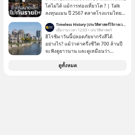
ติดตามได้ในพอดแคสต์ 5M EP. นี้
โตไม่ได้ แม้การท่องเที่ยวโต ? | Talk
#goodtime #5minutespodcast
ลงทุนแมน ปี 2567 ตลาดโรงแรมไทย
#missiontothemoonpodcast
มูลค่ารวมเฉียด 4 แสนล้านบาท แต่รู้
Timeless History (ประวัติศาสตร์ไร้กาลเวลา)
หรือไม่ว่า รายได้กว่า 85% กระจุกอยู่กับ
เมื่อวาน เวลา 12:03 • ประวัติศาสตร์
ผู้ประกอบการรายใหญ่ และมีอัตราการ
ฮิโรชิมาวันนี้ปลอดภัยจากรังสีได้
เติบโตได้ถึง 16% ขณะที่ผู้ประกอบการ
อย่างไร? แม้ว่าค่าครึ่งชีวิต 700 ล้านปี
โฮสเทลและที่พักขนาดเล็ก ซึ่งมีสัดส่วน
จะฟังดูยาวนาน และดูเหมือนว่า
ถึง 91% ของธุรกิจที่พักทั้งหมด กลับโต
“ยูเรเนียม-235 (Uranium-235)” น่าจะ
เพียง 1.3% เท่านั้น เกิดอะไรขึ้นกับที่พัก
ยังคงอันตรายไปอีกยาวนานมาก แต่อัน
ดูทั้งหมด
รายเล็ก ? อะไรคือข้อจำกัดที่ทำให้โต
ที่จริง นี่คือสาเหตุหลักที่ทำให้ยูเรเนียม
ไม่สุด และต้องปลดล็อกกฎเกณฑ์ไหน
ไม่ใช่ภัยคุกคามหลักหลังการทิ้งระเบิด
เพื่อให้รายเล็กเติบโตได้มากกว่าที่เป็น
ที่ฮิโรชิมา
อยู่ ? Talk ลงทุนแมนชวนมาวิเคราะห์
เรื่องนี้ กับคุณนรี สุเนต์ตา นายกสมาคม
โฮสเทลและที่พักขนาดเล็ก
(ประเทศไทย)