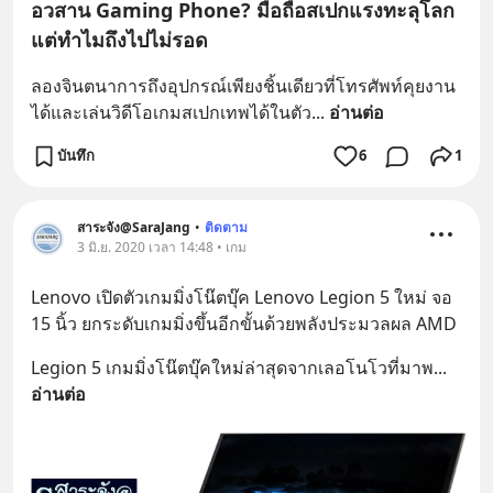
อวสาน Gaming Phone? มือถือสเปกแรงทะลุโลก
แต่ทำไมถึงไปไม่รอด
ลองจินตนาการถึงอุปกรณ์เพียงชิ้นเดียวที่โทรศัพท์คุยงาน
ได้และเล่นวิดีโอเกมสเปกเทพได้ในตัว
... 
อ่านต่อ
บันทึก
6
1
สาระจัง@SaraJang
•
ติดตาม
3 มิ.ย. 2020 เวลา 14:48 • เกม
Lenovo เปิดตัวเกมมิ่งโน๊ตบุ๊ค Lenovo Legion 5 ใหม่ จอ 
15 นิ้ว ยกระดับเกมมิ่งขึ้นอีกขั้นด้วยพลังประมวลผล AMD
Legion 5 เกมมิ่งโน๊ตบุ๊คใหม่ล่าสุดจากเลอโนโวที่มาพ
... 
อ่านต่อ