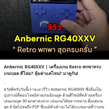
Anbernic RG40XXV | เครื่องเกม Retro พกพาทรง
เกมบอย ดีไหม? คุ้มค่าแค่ไหน? มาดูกัน!
-
สวัสดีครับวันนี้เราจะมารีวิว Anbernic RG40XXV ซึ่งถือเป็น
อุปกรณ์ที่ตอบโจทย์สายเกมย้อนยุค ด้วยดีไซน์ที่คล้ายเครื่อง
เล่นเกมยุค 90 พกพาสะดวก เล่นเกมได้หลากหลาย ตั้งแต่เกม
ยุค 8 บิตไปจนถึง PSP ซึ่งแม้ตัวเค้าจะไม่ได้แรงขนาดที่ว่าเล่น 