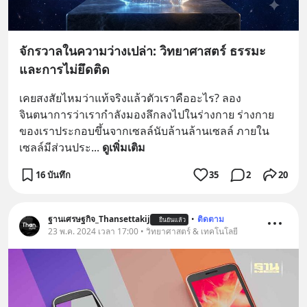
จักรวาลในความว่างเปล่า: วิทยาศาสตร์ ธรรมะ
และการไม่ยึดติด
เคยสงสัยไหมว่าแท้จริงแล้วตัวเราคืออะไร? ลอง
จินตนาการว่าเรากำลังมองลึกลงไปในร่างกาย ร่างกาย
ของเราประกอบขึ้นจากเซลล์นับล้านล้านเซลล์ ภายใน
เซลล์มีส่วนประ
... 
ดูเพิ่มเติม
16 บันทึก
35
2
20
ฐานเศรษฐกิจ_Thansettakij
•
ติดตาม
ยืนยันแล้ว
23 พ.ค. 2024 เวลา 17:00 • วิทยาศาสตร์ & เทคโนโลยี