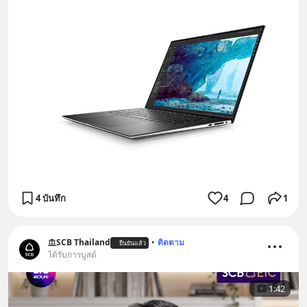
4 บันทึก
4
1
SCB Thailand
•
ติดตาม
ยืนยันแล้ว
ได้รับการบูสต์
1:42