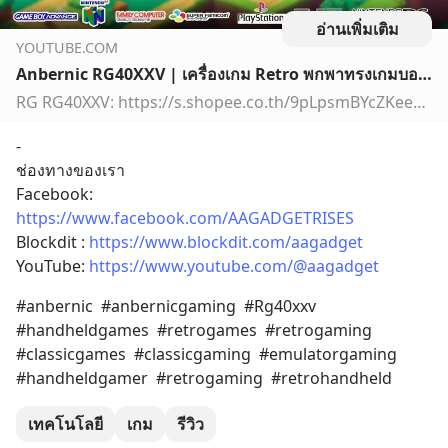
อ่านเพิ่มเติม
YOUTUBE.COM
Anbernic RG40XXV | เครื่องเกม Retro พกพาทรงเกมบอย ดีไหม? คุ้มค่าแค่ไหน? มาดูกัน! | AAgadget
RG RG40XXV: https://s.shopee.co.th/9pLpsmBYcZKeep-on gadget: https://shope.ee/A9uosTf5hx✔โค้ดวันอังคาร โค้ดลด 20% ส่วนลดสุดคุ้มเก็บโค้ดที่ : https://shope.ee…
-
ช่องทางของเรา
Facebook: 
https://www.facebook.com/AAGADGETRISES
Blockdit : 
https://www.blockdit.com/aagadget
YouTube: 
https://www.youtube.com/@aagadget
#anbernic  #anbernicgaming  #Rg40xxv 
#handheldgames  #retrogames  #retrogaming  
#classicgames  #classicgaming  #emulatorgaming  
#handheldgamer  #retrogaming  #retrohandheld
เทคโนโลยี
เกม
รีวิว