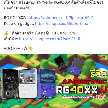
เน้นความเรียบง่ายแต่ทรงพลัง RG40XXV คือตัวเลือกที่ไม่ควร
มองข้ามนะครับ
RG RG40XXV: 
https://s.shopee.co.th/9pLpsmBYcZ
Keep-on gadget: 
https://shope.ee/A9uosTf5hx
💰 โค้ดส่วนลดร้านโคตรคุ้ม 10% และ 15%
เก็บโค้ด: 
https://s.shopee.co.th/2fseKG11ll
VDO REVIEW 👇