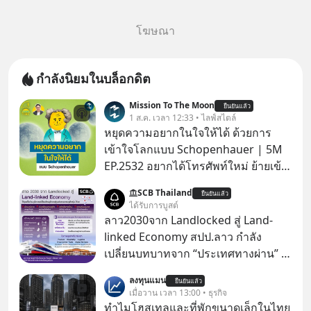
โฆษณา
กำลังนิยมในบล็อกดิต
Mission To The Moon
ยืนยันแล้ว
1 ส.ค. เวลา 12:33 • ไลฟ์สไตล์
หยุดความอยากในใจให้ได้ ด้วยการ
เข้าใจโลกแบบ Schopenhauer | 5M
EP.2532 อยากได้โทรศัพท์ใหม่ ย้ายเข้า
บ้านหลังใหม่ หรือเลื่อนตำแหน่งในฝัน
SCB Thailand
ยืนยันแล้ว
เคยสงสัยไหมว่าทำไมพอได้ของที่อยาก
ได้รับการบูสต์
ได้มาแล้วความสุขนั้นกลับอยู่กับเราได้
ลาว2030จาก Landlocked สู่ Land-
ไม่นาน? นี่คือกลไกพื้นฐานของมนุษย์ที่
linked Economy สปป.ลาว กำลัง
Arthur Schopenhauer นักปรัชญา
เปลี่ยนบทบาทจาก “ประเทศทางผ่าน” สู่
ชาวเยอรมันเคยอธิบายไว้เมื่อ 200 กว่า
“ศูนย์กลางเศรษฐกิจและโลจิสติกส์”
ลงทุนแมน
ปีก่อน แล้วเราจะหยุดวงจรความอยาก
ยืนยันแล้ว
ของอนุภูมิภาคลุ่มแม่น้ำโขง
เมื่อวาน เวลา 13:00 • ธุรกิจ
ในใจเพื่อความสุขที่ยั่งยืนได้อย่างไร?
ทำไมโฮสเทลและที่พักขนาดเล็กในไทย