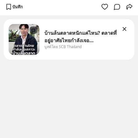
บันทึก
บ้านล้นตลาดหนักแค่ไหน? ตลาดที่
อยู่อาศัยไทยกำลังเจอ
บูสต์โดย SCB Thailand
Oversupply หนักกว่าที่คิด และ
ปัญหานี้อาจไม่ได้จบแค่เรื่อง
เศรษฐกิจ #SCBEIC #อสังหา
#บ้านล้นตลาด #เศรษฐกิจไทย
#EICAround #SCBThailand
สามารถดูคลิปท