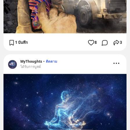
1 บันทึก
8
3
MyThoughts
•
ติดตาม
ได้รับการบูสต์