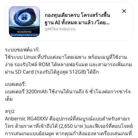
กองทุนเดียวครบ โครงสร้างพื้น
ฐาน AI ทั้งหมด มาแล้ว /โดย
บูสต์โดย ลงทุนแมน
ลงทุนแมน AI Supercycle คือ
ช่วงเวลาที่เทคโนโลยีปัญญา
ประดิษฐ์ จะกลายเป็นตัวขับเคลื่อน
ระบบซอฟต์แวร์:
หลัก ของการเติบโตทางเศรษฐกิจ
ใช้ระบบ Linux ที่ปรับแต่งมาโดยเฉพาะ พร้อมเมนูที่ใช้งาน
และวิถีชีวิตของผู้คนอย่างยาวนา
ง่าย รองรับไฟล์ ROM ได้หลายฟอร์แมต และสามารถเพิ่มเกม
นต่
ผ่าน SD Card (รองรับได้สูงสุด 512GB) ได้อีก
แบตเตอรี่:
แบตเตอรี่ 3200mAh ใช้งานได้นานถึง 6 ชั่วโมงต่อการชาร์จ
เต็ม
สรุป:
Anbernic RG40XXV คืออุปกรณ์ที่สมบูรณ์แบบสำหรับสายเร
โทร ด้วยราคาที่เข้าถึงได้ (2,650 บาท )และฟีเจอร์ที่ตอบโจทย์
การเล่นเกมแบบย้อนยุค หากคุณกำลังมองหาเครื่องเล่นเกมที่