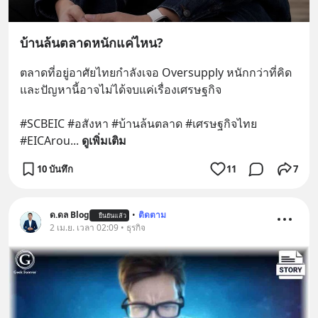
บ้านล้นตลาดหนักแค่ไหน?
ตลาดที่อยู่อาศัยไทยกำลังเจอ Oversupply หนักกว่าที่คิด 
และปัญหานี้อาจไม่ได้จบแค่เรื่องเศรษฐกิจ 
#SCBEIC #อสังหา #บ้านล้นตลาด #เศรษฐกิจไทย 
#EICArou
... 
ดูเพิ่มเติม
10 บันทึก
11
7
ด.ดล Blog
•
ติดตาม
ยืนยันแล้ว
2 เม.ย. เวลา 02:09 • ธุรกิจ