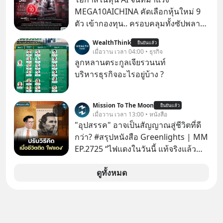
ล้านครั้งแล้ว
MEGA10AICHINA คัดเลือกหุ้นใหม่ 9
ตัว เข้ากองทุน.. ครอบคลุมทั้งซัปพลาย
เชน AI จีน พิเศษ ช่วง 3 - 19 ส.ค. 69 มี
WealthThink
ยืนยันแล้ว
โปรโมชัน ลด 50% ค่าธรรมเนียมซื้อ |
เมื่อวาน เวลา 04:00 • ธุรกิจ
ยอด 2 ล้านบาทขึ้นไป ฟรีค่าธรรมเนียม
ลูกหลานตระกูลเจียรวนนท์
ซื้อ
บริหารธุรกิจอะไรอยู่บ้าง ?
Mission To The Moon
ยืนยันแล้ว
เมื่อวาน เวลา 13:00 • หนังสือ
"อุปสรรค" อาจเป็นสัญญาณสู่ชีวิตที่ดี
กว่า? #สรุปหนังสือ Greenlights | MM
EP.2725 “ไฟแดงในวันนี้ แท้จริงแล้ว
อาจเป็นสัญญาณไฟเขียวที่ยังไม่ถึงเวลา
เปลี่ยนสี” McConaughey ดาราดาวรุ่ง
ดูทั้งหมด
ในยุคหนึ่ง เคยปฏิเสธเงินค่าตัวหนังรอม
คอมที่สูงถึง 14.5 ล้านดอลลาร์ (หรือ
ราว 500 ล้านบาท) เพียงเพราะเขาไม่
อยากขังตัวเองไว้ในกล่องเดิมๆ ผลที่