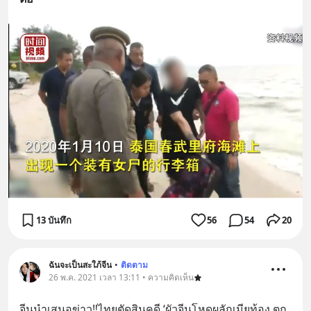
13 บันทึก
56
54
20
ฉันจะเป็นสะใภ้จีน
•
ติดตาม
26 พ.ค. 2021 เวลา 13:11 • ความคิดเห็น
จีนนำเสนอข่าว‼️ไทยตัดสินคดี ‘ผัวจีนโหดผลักเมียท้อง ตก