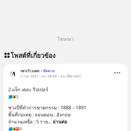
ทางเลี้ยวที่พาคุณไปเจอชีวิตที่ดีกว่าเดิม
#Greenlights
#MatthewMcConaughey #พัฒนาตัว
เอง #MissionToTheMoon
#missiontothemoonpodcast
โฆษณา
โพสต์ที่เกี่ยวข้อง
เซาเว้า.com
•
ติดตาม
2 ก.พ. 2021 เวลา 08:44 • ประวัติศาสตร์
2.แจ็ก เดอะ ริปเปอร์
2
ช่วงปีที่ทำการฆาตกรรม : 1888 – 1891
พิ้นที่ก่อเหตุ : ลอนดอน , อังกฤษ
จำนวนเหยื่อ : 5 ราย
... 
อ่านต่อ
5