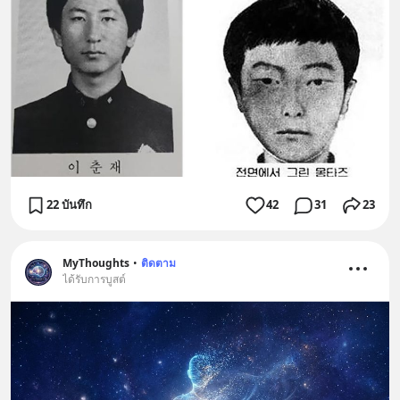
22 บันทึก
42
31
23
MyThoughts
•
ติดตาม
ได้รับการบูสต์