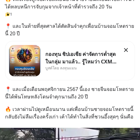
ได้หลบหนีการจับกุมจากเจ้าหน้าที่ตำรวจถึง 20 วัน
1
📍 และในท้ายที่สุดศาลได้ตัดสินจำคุกเพื่อนบ้านจอมโหดราย
นี้ 20 ปี
กองทุน ชิปเอเชีย ค่าจัดการต่ำสุด
ในกลุ่ม มาแล้ว.. รู้ไหมว่า CXMT
บูสต์โดย ลงทุนแมน
อยู่ดี ๆ ขึ้นมาเป็นบริษัทอันดับ 1 ใน
จีนแซงหน้า Tencent ขณะ
เดียวกัน TSMC เป็นบริษัทอันดับ 1
📍 และเมื่อเดือนพฤศจิกายน 2567 นี้เอง ชายจีนจอมโหดราย
ในไต้หวันมานานแล้ว
นี้ได้พ้นโทษหลังโดนจำคุกนานถึง 20 ปึ
🔥 เวลาผ่านไปดูเหมือนนาน แต่เพื่อนบ้านชายจอมโหดรายนี้
กลับยังไม่ลืมเรื่องครั้งเก่า เค้าได้ทำในสิ่งที่ชวนอึ้งสุดๆ นั่นคือ