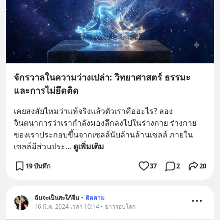
จักรวาลในความว่างเปล่า: วิทยาศาสตร์ ธรรมะ
และการไม่ยึดติด
เคยสงสัยไหมว่าแท้จริงแล้วตัวเราคืออะไร? ลอง
จินตนาการว่าเรากำลังมองลึกลงไปในร่างกาย ร่างกาย
ของเราประกอบขึ้นจากเซลล์นับล้านล้านเซลล์ ภายใน
เซลล์มีส่วนประ
... 
ดูเพิ่มเติม
19 บันทึก
37
2
20
ฉันจะเป็นสะใภ้จีน
•
ติดตาม
16 มี.ค. 2024 เวลา 10:14 • ข่าวรอบโลก