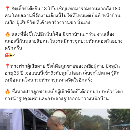
📍 จัดเลี้ยงโต๊ะจีน 18 โต๊ะ เชิญแขกมาร่วมงานมากถึง 180 
คน โดยสถานที่จัดงานเลี้ยงนี้ไม่ใช่ที่ไหนแต่เป็นที่ ‘หน้าบ้าน
เหยื่อ’ ผู้เสียชีวิต ที่เค้าเคยจ้างวานฆ่า นั่นเอง
🔥 และที่อึ้งขึ้นไปอีกนั่นก็คือ มีชาวบ้านมาร่วมงานเลี้ยง
ฉลองนี้กันหลายสิบคน ในงานมีการจุดประทัดฉลองกันอย่าง
ครึกครื้น
2
📍ทางฟากผู้เสียหาย ซึ่งก็คือลูกชายของเหยื่อผู้ตาย ปัจจุบัน
อายุ 35 ปี เจอแบบนี้เข้าถึงกับพูดไม่ออก เจ็บจุกไปหมด รู้สึก
เหมือนตนโดนกระทำทารุณทางจิตใจอีกครั้ง
🔥 ซึ่งทางฝ่ายลูกชายเหยื่อผู้เสียชีวิตก็ได้ออกมาประท้วงโดย
การนำรูปคุณพ่อ และกระถางธูปออกมาวางหน้าบ้าน