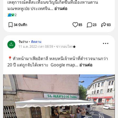
เหตุการณ์คดีสะเทือนขวัญนี้เกิดขึ้นที่เมืองหานตาน 
มณฑลหูเป่ย ประเทศจีน
... 
อ่านต่อ
2
34 บันทึก
85
23
83
วันว่าง
•
ติดตาม
11 ม.ค. 2022 เวลา 08:59 • ข่าวรอบโลก
📍หัวหน้ามาเฟียอิตาลี หลบหนีเจ้าหน้าที่ตำรวจนานกว่า  
20 ปี แต่ถูกจับได้เพราะ  Google map
... 
อ่านต่อ