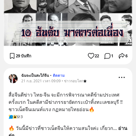
29 บันทึก
22
1
6
ฉันจะเป็นสะใภ้จีน
•
ติดตาม
21 ก.ย. 2021 เวลา 09:09 • ข่าวรอบโลก
สื่อจีนตีข่าว ไทย-จีน จะมีการพิจารณาคดีข้ามประเทศ
ครั้งแรก ในคดีสามีฆ่าภรรยายัดกระเป๋าทิ้งทะเลชลบุรี ‼️ 
ชาวเน็ตจีนเมนท์แรง กฏหมายไทยอ่อน🔥
3
🔥 วันนี้มีข่าวที่ชาวเน็ตจีนให้ความสนใจค่ะ เกี่ยวก
... 
อ่าน
ต่อ