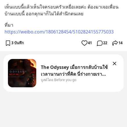
เห็นแบบนี้แล้วเห็นใจครอบครัวเหยื่อเลยค่ะ ต้องมาเจอเพื่อน
บ้านแบบนี้ ออกคุกมาก็ไม่ได้สำนึกตนเลย
ที่มา
https://weibo.com/1806128454/5102824155775033
3 บันทึก
41
22
14
The Odyssey เมื่อการกลับบ้านใช้
เวลานานกว่าที่คิด นี่ร่างกายเรา
บูสต์โดย Before you go
ต้องการกลับบ้านจริงหรือ
(SPOILED ALERT!!!) 🔥 264.1