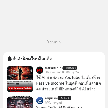
โฆษณา
กำลังนิยมในบล็อกดิต
MarketThink
ยืนยันแล้ว
เมื่อวาน เวลา 03:00 • ธุรกิจ
ใช้ AI ทำเพลงลง YouTube ไอเดียสร้าง
Passive Income ในยุคนี้ ตอนนี้หลาย ๆ
คนน่าจะเคยได้ยินเพลงที่ใช้ AI สร้าง
ผ่านหูกันมาบ้าง เช่น เพลง “ไม่มีใคร
ลงทุนแมน
ยืนยันแล้ว
รู้ตัวเรา” จากช่องชื่อว่า UNHEARD
ได้รับการบูสต์
MUSIC ที่ตอนนี้มียอดรับชมกว่า 26
โอกาสในหุ้น AI จีนที่มาแรง