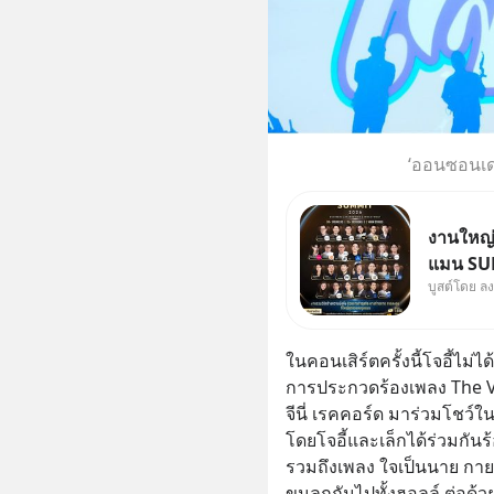
‘ออนซอนเดย์
งานใหญ่ท
แมน SUM
บูสต์โดย ล
ธุรกิจ 
Jones’ 
MizuMi,
ในคอนเสิร์ตครั้งนี้โจอี้ไม
ความรู้ก
การประกวดร้องเพลง The Vo
จีนี่ เรคคอร์ด มาร่วมโชว์ในคอน
โดยโจอี้และเล็กได้ร่วมกัน
รวมถึงเพลง ใจเป็นนาย กายเป็น
ขนลุกกันไปทั้งฮอลล์ ต่อด้