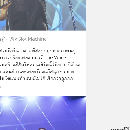
ิษฐ์’ - ‘เฟิด Slot Machine’
วยดีกรีนางงามที่สะกดทุกสายตาคนดู
ยประกวดร้องเพลงบนเวที The Voice 
สร้างสีสันให้คอนเสิร์ตนี้ได้อย่างดีเยี่ยม 
พลง แฟนจ๋า และเพลงร้องแก้สนุก ๆ อย่าง
่ใช่แฟนทำแทนไม่ได้ เรียกว่าถูกอก
่