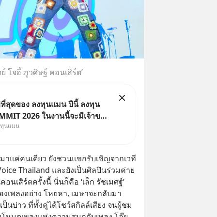
 โจอี้ ภูวศิษฐ์ คอนเสิร์ต’
ี่สุดของ ลงทุนแมน ปีนี้ ลงทุน
MIT 2026 ในงานนี้จะมีเจ้าของ
งทุนแมน
Dr.PONG, หมึกกรุบ, Srichand,
Salad, LA GLACE, Fastwork,
 KARMART, อิชิตัน มาแชร์
่ได้มาแค่คนเดียว ยังชวนแขกรับเชิญจากเวที
ารสร้างธุรกิจ
ice Thailand และยังเป็นศิลปินร่วมค่าย
เสิร์ตครั้งนี้ นั่นก็คือ ‘เล็ก รัชเมศฐ์’ 
ร้องเพลงอย่าง โหยหา, เมษาจะกลับมา 
บ่าว ที่ทั้งคู่ได้โชว์สกิลล์เสียง จนผู้ชม
วยโหมดเพลงแห่งความสนุกกับเพลง โอ๊ย, 