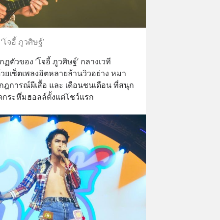
‘โจอี้ ภูวศิษฐ์’
ฏตัวของ ‘โจอี้ ภูวศิษฐ์’ กลางเวที
่มด้วยเซ็ตเพลงฮิตหลายล้านวิวอย่าง หมา
ฎการณ์ผีเสื้อ และ เดือนชนเดือน ที่สนุก
กระหึ่มฮอลล์ตั้งแต่โชว์แรก