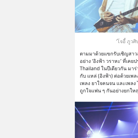
‘โจอี้ ภูวศ
ตามมาด้วยแขกรับเชิญสาวส
อย่าง ‘อิงฟ้า วราหะ’ ที่เค
Thailand ในปีเดียวกัน มาร่วม
กับ แหล่ (อิงฟ้า) ต่อด้วยเ
เพลง ยาใจคนจน และเพลง ไม
ถูกใจแฟน ๆ กันอย่างยกใหญ