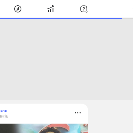
ดตาม
ันเทิง