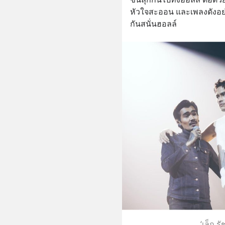
หัวใจสะออน และเพลงดังอย่
กันสนั่นฮอลล์
‘เล็ก รั