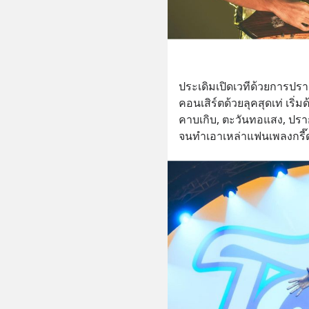
ประเดิมเปิดเวทีด้วยการปราก
คอนเสิร์ตด้วยลุคสุดเท่ เริ
คาบเกิบ, ตะวันทอแสง, ปราก
จนทำเอาเหล่าแฟนเพลงกรี๊ด