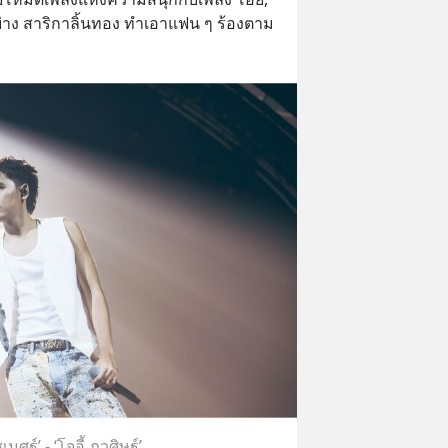
าง สาริกาลิ้นทอง ทำเอาแฟน ๆ ร้องตาม
ชเมศฐ์’ - ‘โจอี้ ภูวศิษฐ์’