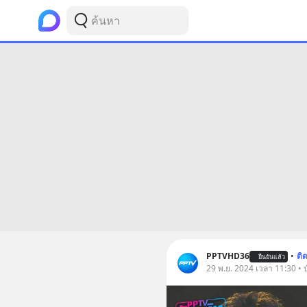
PPTVHD36
•
ติ
ยืนยันแล้ว
29 พ.ย. 2024 เวลา 11:30 • บ