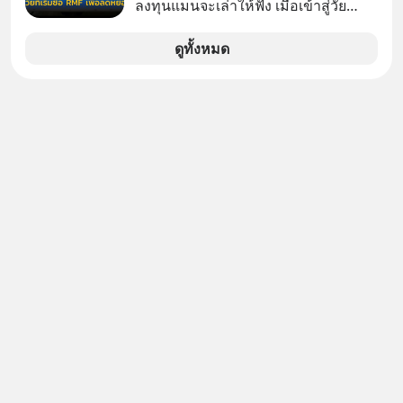
ลงทุนแมนจะเล่าให้ฟัง เมื่อเข้าสู่วัย
ทำงานและเริ่มมีรายได้ถึงเกณฑ์เสีย
ภาษี หลายคนมักได้รับคำแนะนำให้
ดูทั้งหมด
ลงทุนใน RMF เพราะนอกจากจะช่วยลด
หย่อนภาษีได้แล้ว ยังเป็นโอกาสในการ
สร้างความมั่งคั่งระยะยาว แต่น้อยคน
นักที่จะลงลึกว่า ถ้าลงทุนใน RMF ควรรู้
อะไรบ้าง ควรดู ตรงไหน ทำอย่างไร ถึง
จะดีกับเรา แล้วเราควรรู้ข้อมูลอะไร
เกี่ยวกับ RMF บ้าง เพื่อให้นำไปใช้ต่อได้
จริง ๆ ลงทุนแมนจะเล่าให้ฟัง