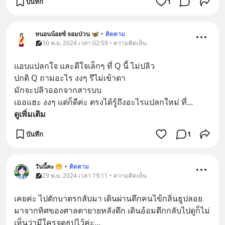
บันทึก
1
หนอนน้อยซ์ จอมป่วน 🦋
•
ติดตาม
30 พ.ย. 2024 เวลา 02:59 • ความคิดเห็น
แอบแปลกใจ และดีใจเล็กๆ ที่ Q นี้ ไม่ปลิว
ปกติ Q ถามอะไร งงๆ รึไม่เข้าตา
มักจะปลิวออกจากสารบบ 
เออแฮะ งงๆ แต่ก็ดีค่ะ ตรงได้รู้ถึงอะไรแปลกใหม่ ที่
... 
ดูเพิ่มเติม
บันทึก
1
วันนี้คะ 😁
•
ติดตาม
29 พ.ย. 2024 เวลา 19:11 • ความคิดเห็น
เคยค่ะ ไปตักบาตรกลับมา เดินผ่านตึกคนไข้กลิ่นธูปลอย
มาจากทิศของศาลตายายหลังตึก เดินอ้อมตึกกลับไปดูก็ไม่
เห็นว่ามีใครจุดธูปไว้ค่ะ... 