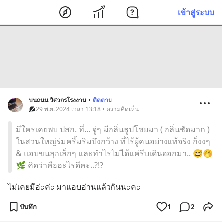
เข้าสู่ระบบ
บนถนน วิศวกรโรงงาน
•
ติดตาม
29 พ.ย. 2024 เวลา 13:18 • ความคิดเห็น
มีใครเคยพบ ปสก. ที่... จู่ๆ มีกลิ่นธูปโชยมา ( กลิ่นชัดมาก )
ในสวนใหญ่ร่มครึ้มริมบึงกว้าง ที่ไร้ผู้คนอย่างแท้จริง ก็งงๆ
& แอบขนลุกเล็กๆ และทำไรไม่ได้แค่รีบเดินออกมา.. 😅🤭
🌿 คิดว่าคืออะไรดีคะ..?!?
ไม่เคยมีอ่ะค่ะ มาแอบอ่านแล้วกันนะคะ
บันทึก
1
2