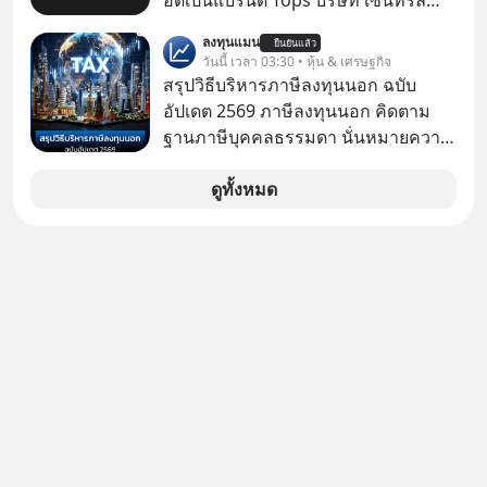
อดเป็นแบรนด์ Tops บริษัท เซ็นทรัล
รีเทล คอร์ปอเรชั่น จำกัด (มหาชน) หรือ
ลงทุนแมน
ยืนยันแล้ว
CRC แจ้งตลาดหลักทรัพย์ฯ ว่า บริษัท
วันนี้ เวลา 03:30 • หุ้น & เศรษฐกิจ
เซ็นทรัล ฟู้ด รีเทล จำกัด (CFR) ซึ่งเป็น
สรุปวิธีบริหารภาษีลงทุนนอก ฉบับ
บริษัทย่อยที่ CRC ถือหุ้นทั้งทางตรงและ
อัปเดต 2569 ภาษีลงทุนนอก คิดตาม
ทางอ้อม 100%
ฐานภาษีบุคคลธรรมดา นั่นหมายความ
ว่าถ้าเรามีกำไร 100,000 บาท
ดูทั้งหมด