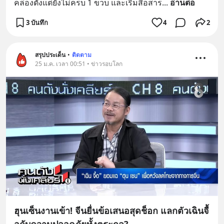
คล่องตั้งแต่ยังไม่ครบ 1 ขวบ และเริ่มสื่อสาร
... 
อ่านต่อ
3 บันทึก
4
2
สรุปประเด็น
•
ติดตาม
25 ม.ค. เวลา 00:51 • ข่าวรอบโลก
ฮุนเซ็นงานเข้า! จีนยื่นข้อเสนอสุดช็อก แลกตัวเฉินจื้
อกับความปลอดภัยทั้งตระกูล?