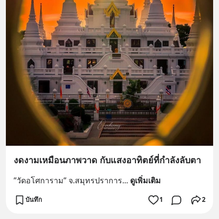
งดงามเหมือนภาพวาด กับแสงอาทิตย์ที่กำลังลับตา
”วัดอโศการาม” จ.สมุทรปราการ
... 
ดูเพิ่มเติม
บันทึก
1
2