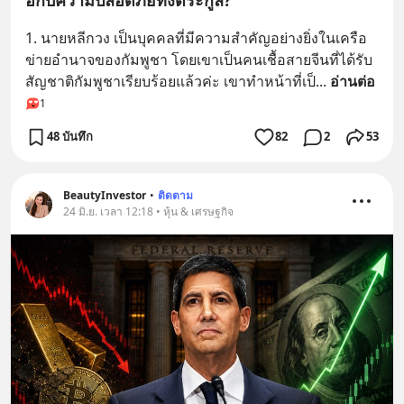
1. นายหลีกวง เป็นบุคคลที่มีความสำคัญอย่างยิ่งในเครือ
ข่ายอำนาจของกัมพูชา โดยเขาเป็นคนเชื้อสายจีนที่ได้รับ
สัญชาติกัมพูชาเรียบร้อยแล้วค่ะ เขาทำหน้าที่เป็
... 
อ่านต่อ
1
48 บันทึก
82
2
53
BeautyInvestor
•
ติดตาม
24 มิ.ย. เวลา 12:18 • หุ้น & เศรษฐกิจ