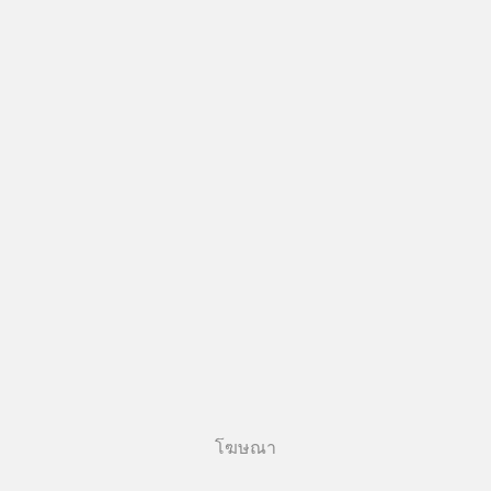
โฆษณา