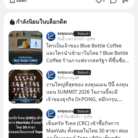
บันทึก
1
กำลังนิยมในบล็อกดิต
ลงทุนแมน
ยืนยันแล้ว
วันนี้ เวลา 07:07 • ธุรกิจ
ใครเป็นเจ้าของ Blue Bottle Coffee
และใครนำเข้ามาในไทย ? Blue Bottle
Coffee ร้านกาแฟจากสหรัฐฯ ที่ขึ้นชื่อ
เรื่องความพิถีพิถัน กำลังจะเปิดสาขา
ลงทุนแมน
ยืนยันแล้ว
แรกในประเทศไทย ที่ Central Park
ได้รับการบูสต์
งานใหญ่ที่สุดของ ลงทุนแมน ปีนี้ ลงทุน
แมน SUMMIT 2026 ในงานนี้จะมี
เจ้าของธุรกิจ Dr.PONG, หมึกกรุบ,
Srichand, Jones’ Salad, LA GLACE,
ลงทุนแมน
ยืนยันแล้ว
Fastwork, MizuMi, KARMART, อิชิตัน
6 ชั่วโมงที่แล้ว • ธุรกิจ
มาแชร์ความรู้การสร้างธุรกิจ
เซ็นทรัล รีเทล (CRC) เข้าซื้อกิจการ
MaxValu ทั้งหมดในไทย 30 สาขา ต่อย