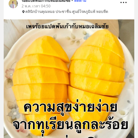
ร้อยแปดพันเก้ากับหมอเฉลิมชัย
•
ติดตาม
2 พ.ค. เวลา 04:50
คลินิกบ้านคุณหมอ ประชาชื่น ศูนย์โรคภูมิแพ้ หอบหืด