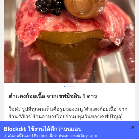
ตำแตงก้อยเนื้อ จากเชฟมิชลิน 1 ดาว
ใช่ค่ะ รูปที่ทุกคนเห็นคือรูปของเมนู ‘ตำแตงก้อยเนื้อ‘ จาก
ร้าน ‘Vilas’ ร้านอาหารไทยย่านปทุมวันของเชฟปริญญ์ 
หรือเชฟเจ้าของร้านอาหารมิชลิน 1 ดาว อย่างร้าน
... 
อ่าน
Blockdit ใช้งานได้ดีกว่าบนแอป
ต่อ
เปิดโพสต์นี้ในแอป Blockdit เพื่อรับประสบการณ์เต็มรูปแบบ