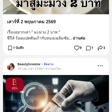
เสาร์ที่ 2 พฤษภาคม 2569
เรื่องอยากเล่า ” มะม่วง 2 บาท “
ซีรีส์ ร้อยแปดพันเก้ากับหมอเฉลิมชัย
... 
อ่านต่อ
1 บันทึก
9
1
3
BeautyInvestor
•
ติดตาม
14 ก.พ. เวลา 23:44 • ข่าวรอบโลก