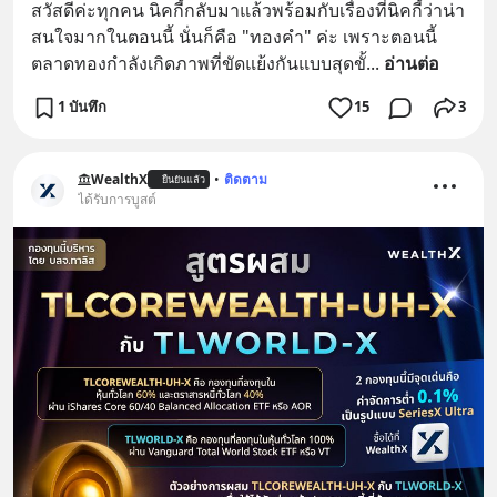
สวัสดีค่ะทุกคน นิคกี้กลับมาแล้วพร้อมกับเรื่องที่นิคกี้ว่าน่า
สนใจมากในตอนนี้ นั่นก็คือ "ทองคำ" ค่ะ เพราะตอนนี้
ตลาดทองกำลังเกิดภาพที่ขัดแย้งกันแบบสุดขั้
... 
อ่านต่อ
1 บันทึก
15
3
WealthX
•
ติดตาม
ยืนยันแล้ว
ได้รับการบูสต์