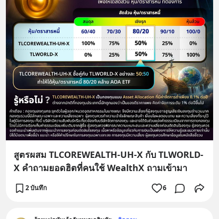
สูตรผสม TLCOREWEALTH-UH-X กับ TLWORLD-
X คำถามยอดฮิตที่คนใช้ WealthX ถามเข้ามา
2 บันทึก
6