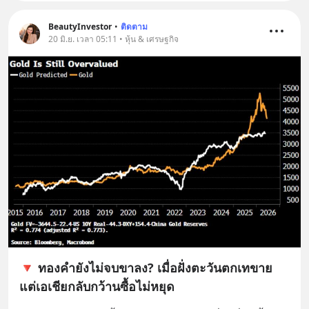
BeautyInvestor
•
ติดตาม
20 มิ.ย. เวลา 05:11 • หุ้น & เศรษฐกิจ
🔻 ทองคำยังไม่จบขาลง? เมื่อฝั่งตะวันตกเทขาย
แต่เอเชียกลับกว้านซื้อไม่หยุด