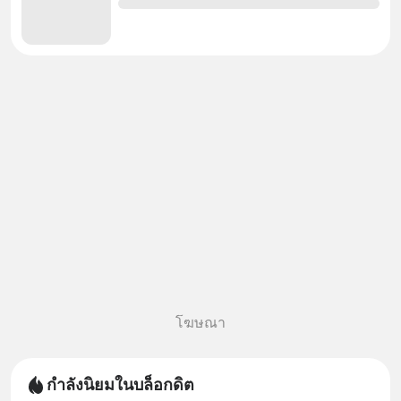
โฆษณา
กำลังนิยมในบล็อกดิต