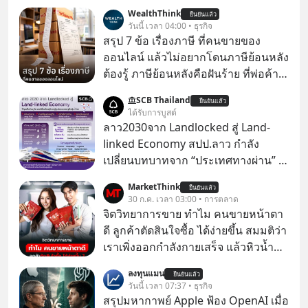
WealthThink
ยืนยันแล้ว
วันนี้ เวลา 04:00 • ธุรกิจ
สรุป 7 ข้อ เรื่องภาษี ที่คนขายของ
ออนไลน์ แล้วไม่อยากโดนภาษีย้อนหลัง
ต้องรู้ ภาษีย้อนหลังคือฝันร้าย ที่พ่อค้า
แม่ค้าคนไหนก็คงไม่อยากพบเจอ
SCB Thailand
ยืนยันแล้ว
ได้รับการบูสต์
ลาว2030จาก Landlocked สู่ Land-
linked Economy สปป.ลาว กำลัง
เปลี่ยนบทบาทจาก “ประเทศทางผ่าน” สู่
“ศูนย์กลางเศรษฐกิจและโลจิสติกส์”
MarketThink
ยืนยันแล้ว
ของอนุภูมิภาคลุ่มแม่น้ำโขง
30 ก.ค. เวลา 03:00 • การตลาด
จิตวิทยาการขาย ทำไม คนขายหน้าตา
ดี ลูกค้าตัดสินใจซื้อ ได้ง่ายขึ้น สมมติว่า
เราเพิ่งออกกำลังกายเสร็จ แล้วหิวน้ำ
มาก ๆ แล้วเจอร้านขายน้ำอยู่สองร้านที่
ลงทุนแมน
ยืนยันแล้ว
ขายของเหมือนกันทุกอย่าง
วันนี้ เวลา 07:37 • ธุรกิจ
สรุปมหากาพย์ Apple ฟ้อง OpenAI เมื่อ