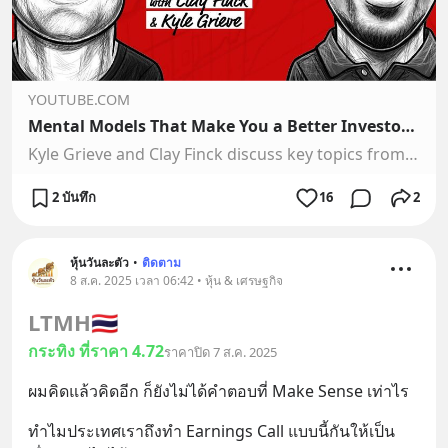
YOUTUBE.COM
Mental Models That Make You a Better Investor & Decision-maker w/ Kyle Grieve & Clay Finck (TIP641)
Kyle Grieve and Clay Finck discuss key topics from “Investing: The Last Liberal Art” by Robert Hagstrom, including the importance of using the right explanat…
2 บันทึก
16
2
หุ้นวันละตัว
•
ติดตาม
8 ส.ค. 2025 เวลา 06:42 • หุ้น & เศรษฐกิจ
LTMH
🇹🇭
กระทิง ที่ราคา 4.72
ราคาปิด 7 ส.ค. 2025
ผมคิดแล้วคิดอีก ก็ยังไม่ได้คำตอบที่ Make Sense เท่าไร
ทำไมประเทศเราถึงทำ Earnings Call แบบนี้กันให้เป็น