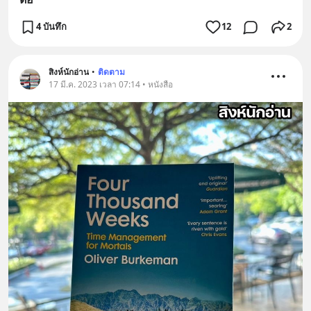
4 บันทึก
12
2
สิงห์นักอ่าน
•
ติดตาม
17 มี.ค. 2023 เวลา 07:14 • หนังสือ