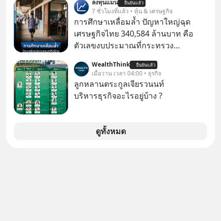
ลงทุนแมน
ตามมาคือ โทรศัพท์ของเขากลายเป็น
ยืนยันแล้ว
บริษัทอันดับ 1 ในไต้หวันมานานแล้ว
7 ชั่วโมงที่แล้ว • หุ้น & เศรษฐกิจ
ความเงียบสนิทนานถึง 14 เดือนเต็ม แต่
การศึกษาเหลื่อมล้ำ ปัญหาใหญ่ฉุด
ความเงียบและ "ไฟแดง" ในวันนั้นกลับ
เศรษฐกิจไทย 340,584 ล้านบาท คือ
กลายเป็นการถอยหลังเพื่อตั้งหลัก จนส่ง
ตัวเลขงบประมาณที่กระทรวง
ให้เขาก้าวขึ้นไปยืนถือรางวัลออสการ์
ศึกษาธิการ ได้รับจัดสรรในงบประมาณ
ในบทบาทที่เปลี่ยนชีวิตเขาไปตลอดกาล
WealthThink
ยืนยันแล้ว
รายจ่ายประจำปี 2568 ซึ่งมากที่สุดเป็น
เมื่อวาน เวลา 04:00 • ธุรกิจ
ใน MM EP. นี้ เราจะมาร่วมถอดรหัส
อันดับ 2 รองจากกระทรวงการคลัง
ลูกหลานตระกูลเจียรวนนท์
และปรับวิธีคิดกันว่า Greenlight (ไฟ
บริหารธุรกิจอะไรอยู่บ้าง ?
เขียว) จะสร้างมันขึ้นมาล่วงหน้าด้วย
วินัยและความพร้อมได้อย่างไร?
Yellowlight (ไฟเหลือง) จะรับมือกับ
ดูทั้งหมด
สัญญาณเตือน และชะลอตัวอย่างมีสติ
อย่างไร? Redlight (ไฟแดง) จะเปลี่ยน
อุปสรรคและความผิดพลาดให้กลายเป็น
บทเรียนที่ส่งเราไปได้ไกลกว่าเดิมได้
อย่างไร? หากคุณกำลังรู้สึกว่าชีวิตเจอ
แต่ทางตัน ลองเปิดใจฟัง EP. นี้ แล้วคุณ
จะพบว่า อุปสรรคตรงหน้าอาจเป็นเพียง
ทางเลี้ยวที่พาคุณไปเจอชีวิตที่ดีกว่าเดิม