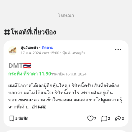
โฆษณา
โพสต์ที่เกี่ยวข้อง
หุ้นวันละตัว
•
ติดตาม
17 ส.ค. 2024 เวลา 15:00 • หุ้น & เศรษฐกิจ
DMT
🇹🇭
กระทิง ที่ราคา 11.90
ราคาปิด 16 ส.ค. 2024
ผมมีโอกาสได้เจอผู้ถือหุ้นใหญ่บริษัทนี้ครับ อันที่จริงต้อง
บอกว่า ผมไม่ได้สนใจบริษัทนี้เท่าไร เพราะมันอยู่เกิน
ขอบเขตของความเข้าใจของผม ผมแค่อยากไปดูดความรู้
จากพี่เค้า
... 
อ่านต่อ
5 บันทึก
7
2
2