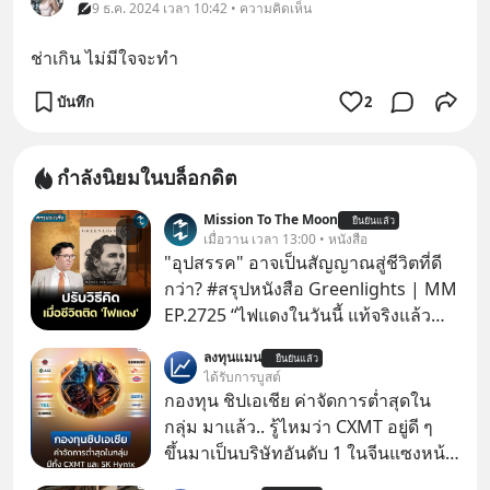
9 ธ.ค. 2024 เวลา 10:42 • ความคิดเห็น
ช่าเกิน ไม่มีใจจะทำ
บันทึก
2
กำลังนิยมในบล็อกดิต
Mission To The Moon
ยืนยันแล้ว
เมื่อวาน เวลา 13:00 • หนังสือ
"อุปสรรค" อาจเป็นสัญญาณสู่ชีวิตที่ดี
กว่า? #สรุปหนังสือ Greenlights | MM
EP.2725 “ไฟแดงในวันนี้ แท้จริงแล้ว
อาจเป็นสัญญาณไฟเขียวที่ยังไม่ถึงเวลา
ลงทุนแมน
ยืนยันแล้ว
เปลี่ยนสี” McConaughey ดาราดาวรุ่ง
ได้รับการบูสต์
ในยุคหนึ่ง เคยปฏิเสธเงินค่าตัวหนังรอม
กองทุน ชิปเอเชีย ค่าจัดการต่ำสุดใน
คอมที่สูงถึง 14.5 ล้านดอลลาร์ (หรือ
กลุ่ม มาแล้ว.. รู้ไหมว่า CXMT อยู่ดี ๆ
ราว 500 ล้านบาท) เพียงเพราะเขาไม่
ขึ้นมาเป็นบริษัทอันดับ 1 ในจีนแซงหน้า
อยากขังตัวเองไว้ในกล่องเดิมๆ ผลที่
Tencent ขณะเดียวกัน TSMC เป็น