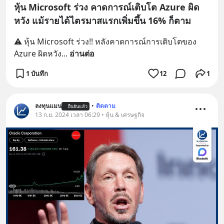
หุ้น Microsoft ร่วง คาดการณ์เติบโต Azure ผิด
หวัง แม้รายได้ไตรมาสแรกเพิ่มขึ้น 16% ก็ตาม
⚠️ หุ้น Microsoft ร่วง!! หลังคาดการณ์การเติบโตของ 
Azure ผิดหวัง
... 
อ่านต่อ
1 บันทึก
12
1
ลงทุนแมน
•
ติดตาม
ยืนยันแล้ว
13 ก.ย. 2024 เวลา 06:29 • หุ้น & เศรษฐกิจ