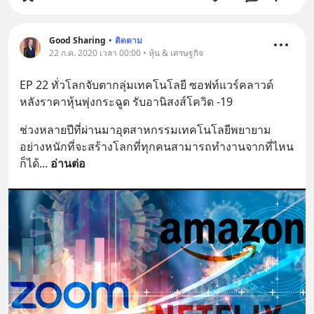
Good Sharing
•
ติดตาม
22 ก.ค. 2020 เวลา 00:00 • หุ้น & เศรษฐกิจ
EP 22 ทั่วโลกจับตากลุ่มเทคโนโลยี ซอฟท์แวร์คลาวด์ 
หลังราคาหุ้นพุ่งกระฉูด รับอานิสงส์โควิด -19
ช่วงหลายปีที่ผ่านมาอุตสาหกรรมเทคโนโลยีพยายาม
อย่างหนักที่จะสร้างโลกที่ทุกคนสามารถทำงานจากที่ไหน
ก็ได้
... 
อ่านต่อ