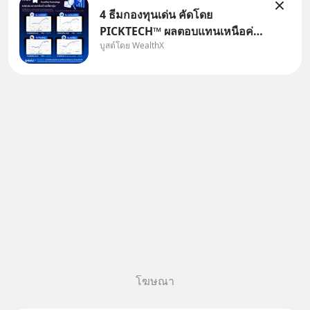
4 ธีมกองทุนเด่น คัดโดย
PICKTECH™ ผลตอบแทนเหนือค่า
บูสต์โดย WealthX
เฉลี่ยกลุ่ม ถ้าอยากค้นหากองทุนที่
ทำผลตอบแทนได้เหนือกว่าค่า
เฉลี่ยกลุ่ม โดยที่ไม่ต้องมานั่ง
ค้นหาข้อมูลและวิเคราะห์เองให้
เสียเวลา แค่ใช้ PICKTECH™ บน
แอป
โฆษณา