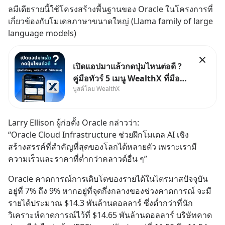
ลมีเดียรายนี้ใช้โครงสร้างพื้นฐานของ Oracle ในโครงการที่
เกี่ยวข้องกับโมเดลภาษาขนาดใหญ่ (Llama family of large 
language models)
เปิดแอปมาแล้วกดปุ่มไหนต่อดี ?
คู่มือทัวร์ 5 เมนู WealthX ที่มือ
บูสต์โดย WealthX
ใหม่ควรรู้ สำหรับใครที่เพิ่งโหลด
แอปมา แต่ยังงง ๆ ไม่รู้ว่าต้องกด
ปุ่มไหนต่อ อ่านโพสต์นี้เลย
Larry Ellison ผู้ก่อตั้ง Oracle กล่าวว่า:
WealthX จะขอพาไปทัวร์ 5 เมนู
“Oracle Cloud Infrastructure ช่วยฝึกโมเดล AI เชิง
หลัก ที่จะทำให้คุ
สร้างสรรค์ที่สำคัญที่สุดของโลกได้หลายตัว เพราะเรามี
ความเร็วและราคาที่ต่ำกว่าคลาวด์อื่น ๆ”
Oracle คาดการณ์การเติบโตของรายได้ในไตรมาสปัจจุบัน
อยู่ที่ 7% ถึง 9% หากอยู่ที่จุดกึ่งกลางของช่วงคาดการณ์ จะมี
รายได้ประมาณ $14.3 พันล้านดอลลาร์ ซึ่งต่ำกว่าที่นัก
วิเคราะห์คาดการณ์ไว้ที่ $14.65 พันล้านดอลลาร์ บริษัทคาด