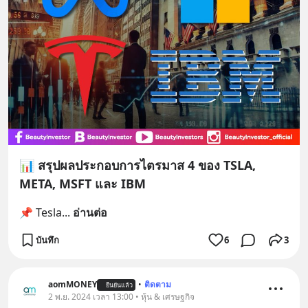
📊 สรุปผลประกอบการไตรมาส 4 ของ TSLA,
META, MSFT และ IBM
📌 Tesla
... 
อ่านต่อ
บันทึก
6
3
aomMONEY
•
ติดตาม
ยืนยันแล้ว
2 พ.ย. 2024 เวลา 13:00 • หุ้น & เศรษฐกิจ