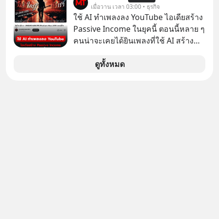
อายุ 5,000 คน มีข้อมูลที่น่าสนใจเกี่ยว
เมื่อวาน เวลา 03:00 • ธุรกิจ
กับโรคต่างๆที่เกิดจากการไม่ใช้ไหมขัด
ใช้ AI ทำเพลงลง YouTube ไอเดียสร้าง
ฟันเป็นประจำ เสี่ยงเกิดโรคนำไปสู่การ
Passive Income ในยุคนี้ ตอนนี้หลาย ๆ
เสียชีวิต...อะไรคือสาเหตุติดตามได้ใน
คนน่าจะเคยได้ยินเพลงที่ใช้ AI สร้าง
Hop On Health
ผ่านหูกันมาบ้าง เช่น เพลง “ไม่มีใคร
รู้ตัวเรา” จากช่องชื่อว่า UNHEARD
ดูทั้งหมด
MUSIC ที่ตอนนี้มียอดรับชมกว่า 26
ล้านครั้งแล้ว