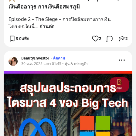
เงินคืออาวุธ การเงินคือสมรภูมิ
Episode 2 – The Siege – การปิดล้อมทางการเงิน
โดย ดร.จินนี่
... 
อ่านต่อ
3 บันทึก
2
2
BeautyInvestor
•
ติดตาม
30 ม.ค. 2025 เวลา 01:45 • หุ้น & เศรษฐกิจ