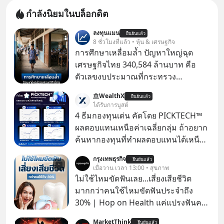
กำลังนิยมในบล็อกดิต
ลงทุนแมน
ยืนยันแล้ว
8 ชั่วโมงที่แล้ว • หุ้น & เศรษฐกิจ
การศึกษาเหลื่อมล้ำ ปัญหาใหญ่ฉุด
เศรษฐกิจไทย 340,584 ล้านบาท คือ
ตัวเลขงบประมาณที่กระทรวง
ศึกษาธิการ ได้รับจัดสรรในงบประมาณ
WealthX
ยืนยันแล้ว
รายจ่ายประจำปี 2568 ซึ่งมากที่สุดเป็น
ได้รับการบูสต์
อันดับ 2 รองจากกระทรวงการคลัง
4 ธีมกองทุนเด่น คัดโดย PICKTECH™
ผลตอบแทนเหนือค่าเฉลี่ยกลุ่ม ถ้าอยาก
ค้นหากองทุนที่ทำผลตอบแทนได้เหนือ
กว่าค่าเฉลี่ยกลุ่ม โดยที่ไม่ต้องมานั่ง
กรุงเทพธุรกิจ
ยืนยันแล้ว
ค้นหาข้อมูลและวิเคราะห์เองให้เสีย
เมื่อวาน เวลา 13:00 • สุขภาพ
เวลา แค่ใช้ PICKTECH™ บนแอป
ไม่ใช้ไหมขัดฟันเลย...เสี่ยงเสียชีวิต
WealthX ช่วยคัดกองทุนเด่นให้ได้
มากกว่าคนใช้ไหมขัดฟันประจำถึง
30% | Hop on Health แค่แปรงฟันคง
ไม่พอ..จากการวิจัยตามเก็บข้อมูลผู้สูง
MarketThink
ยืนยันแล้ว