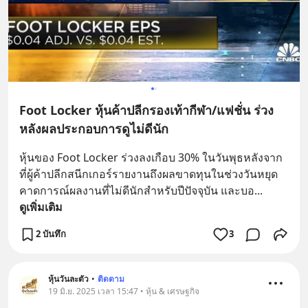
Foot Locker หุ้นค้าปลีกรองเท้ากีฬา/แฟชั่น ร่วง
หลังผลประกอบการดูไม่ดีนัก
หุ้นของ Foot Locker ร่วงลงเกือบ 30% ในวันพุธหลังจาก
ที่ผู้ค้าปลีกสนีกเกอร์รายงานถึงผลขาดทุนในช่วงวันหยุด 
คาดการณ์ผลงานที่ไม่ดีนักสำหรับปีปัจจุบัน และบอ
... 
ดูเพิ่มเติม
2 บันทึก
3
หุ้นวันละตัว
•
ติดตาม
19 มิ.ย. 2025 เวลา 15:47 • หุ้น & เศรษฐกิจ