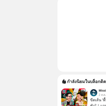
คลิปท
กำลังนิยมในบล็อกดิต
Miss
2 ส.ค
ขีดเส้น ‘พ
พัง? | แอ