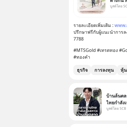
ต่างกัน 
บูสต์โดย S
พ่อและแม
กฎหมายข
จริง กฎ
รายละเอียดเพิ่มเติม : 
www.m
ปรึกษาฟรีกับผู้แนะนำการลง
7788
#MTSGold #เทรดทอง #Go
#ทองคำ
ธุรกิจ
การลงทุน
หุ้น
บ้านล้นตล
ไทยกำลังเ
บูสต์โดย SCB
ปัญหานี้อา
#SCBEIC #
ไทย #EICAr