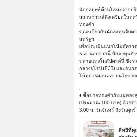
นักกลยุทธ์ด้านโลหะจากบริษ
สถานการณ์ตึงเครียดในตะว
ทองคำ 
ขณะเดียวกันนักลงทุนจับตาก
สหรัฐฯ 
เพื่อประเมินแนวโน้มอัตราด
ธ.ค. นอกจากนี้ นักลงทุน
หลายแห่งในสัปดาห์นี้ ซึ
กลางยุโรป (ECB) และธนาค
โน้มการผ่อนคลายนโยบายก
.
♦ ซื้อขายทองคำกับแม่ทองสุ
(ประมาณ 100 บาท) ด้วยราค
3.00 น. วันจันทร์ ถึงวันศุกร์
สิทธิที่ค