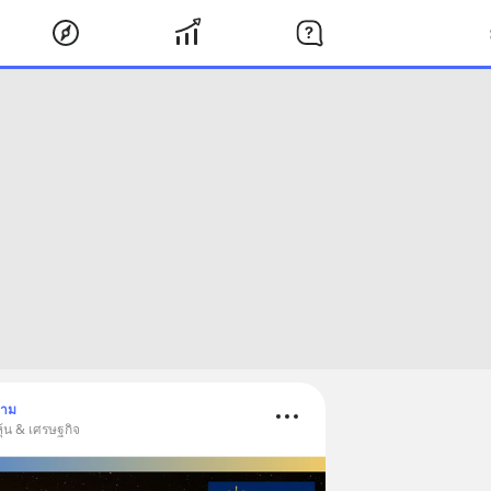
ตาม
ุ้น & เศรษฐกิจ