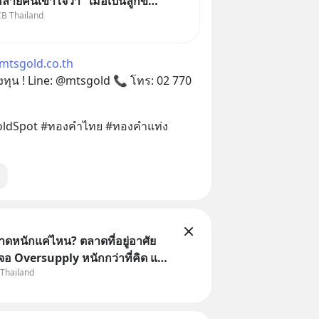
หลายคนเข้าใจว่า "เมื่อเป็นลูกของ
CB Thailand
่ ก็ย่อมเป็นบุตรชอบด้วย
องทั้งสองฝ่าย" แต่ในความเป็น
หมายไทยไม่ได้กำหนดไว้แบบนั้น
tsgold.co.th
ทุน ! Line: @mtsgold 📞 โทร: 02 770 
ldSpot #ทองคำไทย #ทองคำแท่ง 
าดหนักแค่ไหน? ตลาดที่อยู่อาศัย
จอ Oversupply หนักกว่าที่คิด และ
 Thailand
จไม่ได้จบแค่เรื่องเศรษฐกิจ
อสังหา #บ้านล้นตลาด #เศรษฐกิจ
ound #SCBThailand สามารถดู