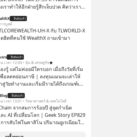
เราทำให้อีกฝ่ายรู้สึกเจ็บปวด คิดว่าเรา
ใส่และมองว่าเราเห็นแก่ตัวทั้งที่เราเองก็
althX
ยืนยันแล้ว
เสธใครอย่างนี้มาก่อน แต่พอตั้งใจจะ
การบูสต์
ขต’ เพื่อตัวเองดูสักครั้ง กลับทำให้เกิด
 TLCOREWEALTH-UH-X กับ TLWORLD-X
ามสัมพันธ์เสียอย่างนั้น โดยรายการ
ฮิตที่คนใช้ WealthX ถามเข้ามา
nner Talk ในวันนี้โฮสต์ทั้ง 2 ท่าน แทป-
ุตสาหะ และ เอ๋ นิ้วกลม-สราวุธ เฮ้ง
นแมน
ะพาทุกคนไปสำรวจวิธีสร้างขอบเขตเพื่อ
ยืนยันแล้ว
าน เวลา 12:00 • หุ้น & เศรษฐกิจ
องตัวเองและรักษาความสัมพันธ์ของคน
ต้องรู้ แต่ไม่ค่อยมีใครบอก เมื่อถึงวัยที่เริ่ม
อมกัน #boundary
เพื่อลดหย่อนภาษี | ลงทุนแมนจะเล่าให้
elopment #แอปเท๋dinnertalk
ข้าสู่วัยทำงานและเริ่มมีรายได้ถึงเกณฑ์เสีย
ntothemoonpodcast
Blog
ยืนยันแล้ว
จากจะช่วยลดหย่อนภาษีได้แล้ว ยังเป็น
วาน เวลา 13:01 • วิทยาศาสตร์ & เทคโนโลยี
สร้างความมั่งคั่งระยะยาว แต่น้อยคน
hain จากสมการร้อยปี สู่จุดกำเนิด
ว่า ถ้าลงทุนใน RMF ควรรู้ อะไรบ้าง
ละ AI ที่เปลี่ยนโลก | Geek Story EP829
ไหน ทำอย่างไร ถึงจะดีกับเรา แล้วเรา
า การสับไพ่ในคาสิโน ปริมาณยูเรเนียมใน
มูลอะไรเกี่ยวกับ RMF บ้าง เพื่อให้นำไปใช้
เคลียร์ อัลกอริทึมของ Google ที่ใช้โค่น
ต่อได้จริง ๆ ลงทุนแมนจะเล่าให้ฟัง
เก่าอย่าง Yahoo และความฉลาดของ AI
ดูทั้งหมด