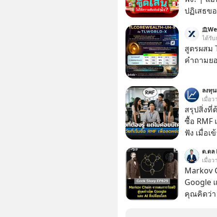
ปฏิเสธของ
ตั้งกำแพง
We
ไม่เคยปฏิ
ได้รับ
‘สร้างขอบเ
สูตรผสม
รอยร้าวในคว
คำถามยอด
แอปเท๋ Di
รวิศ หาญอ
ลงทุ
สวัสดิ์ จ
เมื่อว
รักษาใจข
สรุปสิ่งที่
รอบข้างไปพร้
ซื้อ RMF 
#selfdev
ฟัง เมื่อเ
#missio
ภาษี หลายคนมักได้รับคำแนะนำให้ลงทุนใน RMF
ด.ดล 
เพราะนอก
เมื่อ
โอกาสในการ
Markov C
นักที่จะลงลึก
Google แ
ควรดู ตรง
คุณคิดว่
ควรรู้ข้อ
ระเบิดนิว
ล้มแชมป์