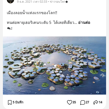
9 ธ.ค. 2021 เวลา 02:33 • ข่าวรอบโลก
เมืองลอยน้ำแห่งแรกของโลก‼️
ทนต่อพายุเฮอริเคนระดับ 5  ได้เลยทีเดียว
... 
อ่านต่อ
2
5 บันทึก
35
27
14