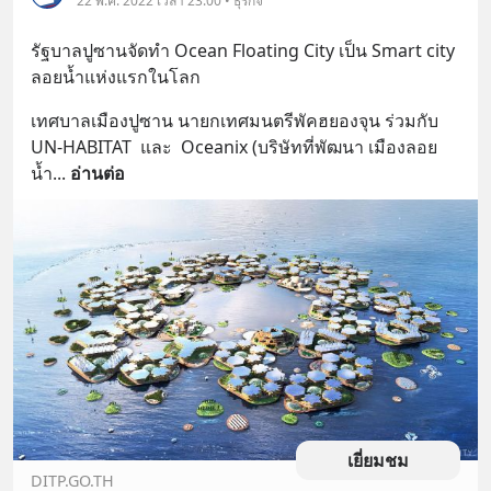
22 พ.ค. 2022 เวลา 23:00 • ธุรกิจ
รัฐบาลปูซานจัดทำ Ocean Floating City เป็น Smart city 
ลอยน้ำแห่งแรกในโลก
เทศบาลเมืองปูซาน นายกเทศมนตรีพัคฮยองจุน ร่วมกับ 
UN-HABITAT  และ  Oceanix (บริษัทที่พัฒนา เมืองลอย
น้ำ
... 
อ่านต่อ
เยี่ยมชม
DITP.GO.TH