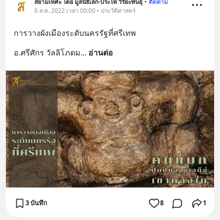
สยามเทศะ โดย มูลนิธิเล็ก-ประไพ วิริยะพันธุ์
•
ติดตาม
6 ส.ค. 2022 เวลา 00:00 • ประวัติศาสตร์
การวางผังเมืองระดับนครรัฐที่ศรีเทพ
อ.ศรีศักร วัลลิโภดม
... 
อ่านต่อ
3 บันทึก
8
1