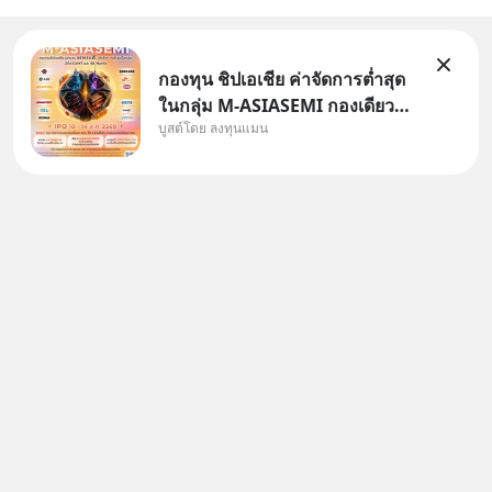
กองทุน ชิปเอเชีย ค่าจัดการต่ำสุด
ในกลุ่ม M-ASIASEMI กองเดียว
บูสต์โดย ลงทุนแมน
ครบ มีทั้ง CXMT จากจีน TSMC
จากไต้หวัน SK Hynix จาก
เกาหลีใต้ Kioxia จากญี่ปุ่น