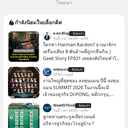
โฆษณา
กำลังนิยมในบล็อกดิต
ด.ดล Blog
ยืนยันแล้ว
วันนี้ เวลา 04:09 • ธุรกิจ
ใครฆ่า Harman Kardon? อาณาจักร
เครื่องเสียง 8 พันล้านที่ถูกกลืนกิน |
Geek Story EP831 เคยสงสัยไหมทำไม
หูฟัง AKG ถึงกลายเป็นแค่ของแถมใน
ลงทุนแมน
ยืนยันแล้ว
กล่องมือถือ? หรือลำโพง JBL ถึงวางขาย
ได้รับการบูสต์
เกลื่อนตามห้างทั่วไป? ทั้งที่จริง ๆ แล้ว
งานใหญ่ที่สุดของ ลงทุนแมน ปีนี้ ลงทุน
ชื่อเหล่านี้คือ “ตำนาน” ระดับเทพที่นัก
แมน SUMMIT 2026 ในงานนี้จะมี
เล่นเครื่องเสียงยุคก่อนยอมจ่ายเงินหลัก
เจ้าของธุรกิจ Dr.PONG, หมึกกรุบ,
แสนเพื่อครอบครอง แต่เบื้องหลังความ
Srichand, Jones’ Salad, LA GLACE,
WealthThink
แมสนี้ มีโศกนาฏกรรมของโลกธุรกิจ
ยืนยันแล้ว
Fastwork, MizuMi, KARMART, อิชิตัน
วันนี้ เวลา 04:00 • ธุรกิจ
ซ่อนอยู่ อาณาจักรเครื่องเสียงที่ยิ่งใหญ่
มาแชร์ความรู้การสร้างธุรกิจ
ลูกหลานตระกูลเจียรวนนท์
ที่สุดบนโลก ถูกกว้านซื้อไปด้วยมูลค่า 8
บริหารธุรกิจอะไรอยู่บ้าง ?
พันล้านดอลลาร์โดย Samsung และสิ่ง