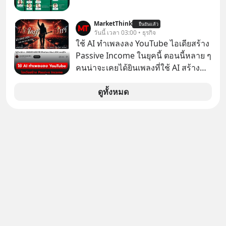
ที่เจ็บปวดที่สุดคือ ยักษ์ใหญ่จาก
เกาหลีใต้ไม่ได้ซื้อเพราะหลงใหลใน
MarketThink
ยืนยันแล้ว
วันนี้ เวลา 03:00 • ธุรกิจ
เสียงเพลง แต่ซื้อเพื่อเป็นทางลัดเอา
ใช้ AI ทำเพลงลง YouTube ไอเดียสร้าง
เทคโนโลยีไปใส่ในหน้าปัดรถยนต์
Passive Income ในยุคนี้ ตอนนี้หลาย ๆ
อัจฉริยะ จากจุดสูงสุดของศิลปะแห่ง
คนน่าจะเคยได้ยินเพลงที่ใช้ AI สร้าง
เสียงดนตรี ทำไมถึงจบลงด้วยการเป็น
ผ่านหูกันมาบ้าง เช่น เพลง “ไม่มีใคร
แค่บรรทัดหนึ่งในบัญชีทรัพย์สินของ
รู้ตัวเรา” จากช่องชื่อว่า UNHEARD
ดูทั้งหมด
บริษัทอื่น เลือกฟังกันได้เลยนะครับ อย่า
MUSIC ที่ตอนนี้มียอดรับชมกว่า 26
ลืมกด Follow ติดตาม PodCast ช่อง
ล้านครั้งแล้ว
Geek Forever’s Podcast ของผมกัน
ด้วยนะครับ 🎧 ฟังผ่าน Spotify :
https://tinyurl.com/mr39sd7c 🎧 ฟัง
ผ่าน Apple Podcast :
https://bit.ly/4yVPIpg 🎧 ฟังผ่าน
Podbean : https://bit.ly/4hr2jL3 🎧
ฟังผ่าน Youtube :
https://youtu.be/B6IZDYopZLw The
original article appeared here