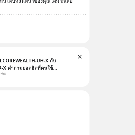
มสีสันให้บทสนทนาของคุณได้มากเลย!
TLCOREWEALTH-UH-X กับ
X คำถามยอดฮิตที่คนใช้
lthX
ถามเข้ามา