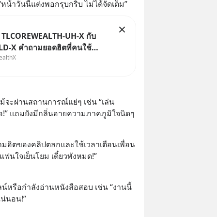
น้าวันนี้แต่งพอกรุบกริบ ไม่ได้จัดเต็ม”
ม TLCOREWEALTH-UH-X กับ
-X คำถามยอดฮิตที่คนใช้
ealthX
X ถามเข้ามา
ม้จะผ่านสถานการณ์แย่ๆ เช่น “เล่น
ลือ!” แถมยังมีกลิ่นอายความภาคภูมิใจนิดๆ
ฮิตของคลิปตลกและใช้เวลาเตือนเพื่อน
บแฟนใจเย็นโยม เดี๋ยวพังหมด!”
์หรือกำลังอ่านหนังสือสอบ เช่น “งานนี้
แน่นอน!”