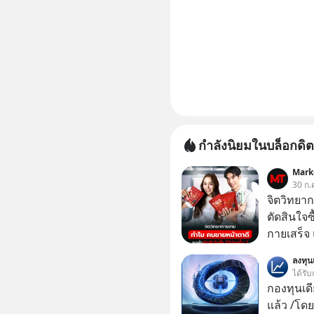
กำลังนิยมในบล็อกดิต
Mark
30 ก.
จิตวิทยา
ตัดสินใจซื
กายเสร็จ 
สองร้านท
ลงทุ
ได้รับ
กองทุนเด
แล้ว /โดย