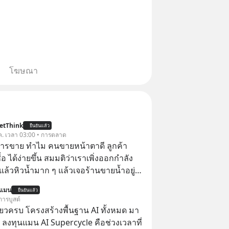
โฆษณา
etThink
ยืนยันแล้ว
ค. เวลา 03:00 • การตลาด
การขาย ทำไม คนขายหน้าตาดี ลูกค้า
้อ ได้ง่ายขึ้น สมมติว่าเราเพิ่งออกกำลัง
แล้วหิวน้ำมาก ๆ แล้วเจอร้านขายน้ำอยู่
ี่ขายของเหมือนกันทุกอย่าง
นแมน
ยืนยันแล้ว
การบูสต์
ียวครบ โครงสร้างพื้นฐาน AI ทั้งหมด มา
 ลงทุนแมน AI Supercycle คือช่วงเวลาที่