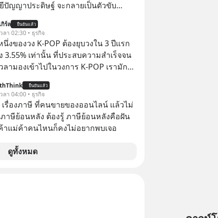
ีปัญญาประดิษฐ์ จะกลายเป็นตัวขับ
ลัก ของการเติบโตทางเศรษฐกิจ และวิถี
กิร์ล
ยืนยันแล้ว
ู้คนอย่างยาวนานต่อจากนี้
 เวลา 02:30 • ธุรกิจ
งหนึ่งของวง K-POP ต้องยุบวงใน 3 ปีแรก
ง 3.55% เท่านั้น ที่ประสบความสำเร็จจน
 เวลามองเข้าไปในวงการ K-POP เรามักจะ
วามสำเร็จที่หรูหรา คอนเสิร์ตสเกลใหญ่
thThink
ยืนยันแล้ว
เดียม และยอดขายอัลบัมถล่มทลายจากวง
 เวลา 04:00 • ธุรกิจ
ย่าง BTS, BLACKPINK หรือ SEVENTEEN
อ เรื่องภาษี ที่คนขายของออนไลน์ แล้วไม่
ษีย้อนหลัง ต้องรู้ ภาษีย้อนหลังคือฝัน
พ่อค้าแม่ค้าคนไหนก็คงไม่อยากพบเจอ
ดูทั้งหมด