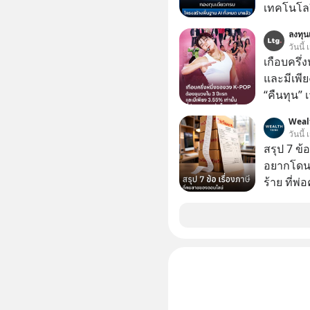
เทคโนโลย
เคลื่อนห
ลงทุนเ
ชีวิตของผ
วันนี้
เกือบครึ่
และมีเพีย
“คืนทุน”
เห็นภาพค
Weal
ระดับสเต
วันนี้
ตัวท็อปอ
สรุป 7 ข้
อยากโดนภา
ร้าย ที่