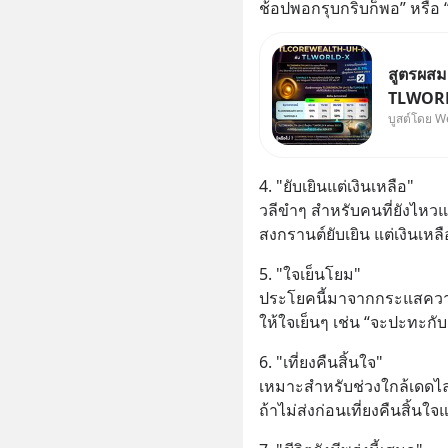
ช้อปพอกรุบกริบก็พอ” หรือ “ห
สูตรผส
TLWORLD
บูสต์โดย W
Wealth
4. "ยับเยินแต่เงินเหลือ"
วลีขำๆ สำหรับคนที่ยังไหวแ
สงกรานต์ยับเยิน แต่เงินเห
5. "ใจเย็นโยม"
ประโยคนี้มาจากกระแสความ
ให้ใจเย็นๆ เช่น “จะปะทะกั
6. "เที่ยงคืนสิ้นใจ"
เหมาะสำหรับช่วงใกล้เดดไลน
ถ้าไม่ส่งก่อนเที่ยงคืนสิ้นใจ