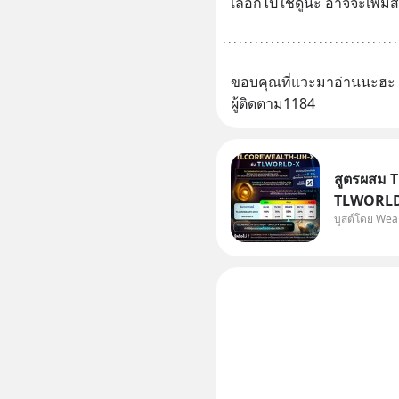
เลือกไปใช้ดูนะ อาจจะเพิ่
ขอบคุณที่แวะมาอ่านนะฮะ
ผู้ติดตาม1184
สูตรผสม 
TLWORLD-
บูสต์โดย Wea
WealthX 