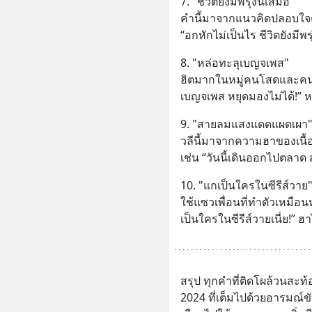
7. "ชีวิตยังมีพรุ่งนี้เสมอ"
คำนี้มาจากแนวคิดปลอบใจตัว
“อกหักไม่เป็นไร ชีวิตยังมีพรุ
8. "หล่อทะลุเบญจเพส"
ฮิตมากในหมู่คนโสดและคนแ
เบญจเพส หยุดมองไม่ได้!” ห
9. "สายลมแสงแดดแผดเผา
วลีนี้มาจากความฮาของเนื้
เช่น “วันนี้เดินออกไปตล
10. "แกเป็นใครในซีรีส์วาย
ใช้แซวเพื่อนที่ทำตัวเหมือ
เป็นใครในซีรีส์วายเนี่ย!” 
สรุป ทุกคำที่ติดโผล้วนสะท
2024 ที่เต็มไปด้วยอารมณ์