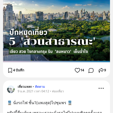
4 บันทึก
14
9
เที่ยวแหลก
•
ติดตาม
9 ม.ค. 2021 เวลา 04:12 • ท่องเที่ยว
🚆 นั่งรถไฟ ชั้น1(แพงสุด)ไปชุมพร 🚆
ทริปนี้ตื่นเต้นๆ เพราะเราจะนั่งรถไฟไปแบบชิลๆครั้งแรก