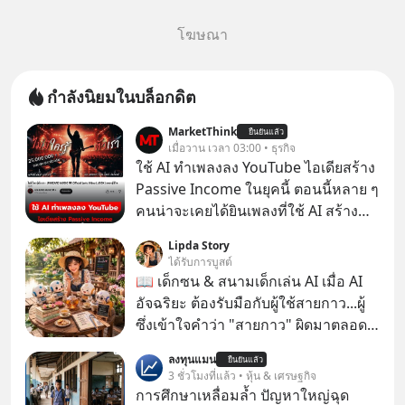
โฆษณา
กำลังนิยมในบล็อกดิต
MarketThink
ยืนยันแล้ว
เมื่อวาน เวลา 03:00 • ธุรกิจ
ใช้ AI ทำเพลงลง YouTube ไอเดียสร้าง
Passive Income ในยุคนี้ ตอนนี้หลาย ๆ
คนน่าจะเคยได้ยินเพลงที่ใช้ AI สร้าง
ผ่านหูกันมาบ้าง เช่น เพลง “ไม่มีใคร
Lipda Story
รู้ตัวเรา” จากช่องชื่อว่า UNHEARD
ได้รับการบูสต์
MUSIC ที่ตอนนี้มียอดรับชมกว่า 26
📖 เด็กซน & สนามเด็กเล่น AI เมื่อ AI
ล้านครั้งแล้ว
อัจฉริยะ ต้องรับมือกับผู้ใช้สายกาว...ผู้
ซึ่งเข้าใจคำว่า "สายกาว" ผิดมาตลอด
เกือบปี 🤣
ลงทุนแมน
ยืนยันแล้ว
3 ชั่วโมงที่แล้ว • หุ้น & เศรษฐกิจ
การศึกษาเหลื่อมล้ำ ปัญหาใหญ่ฉุด