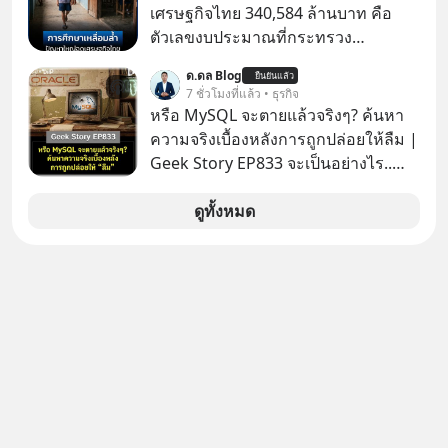
เศรษฐกิจไทย 340,584 ล้านบาท คือ
ตัวเลขงบประมาณที่กระทรวง
ศึกษาธิการ ได้รับจัดสรรในงบประมาณ
ด.ดล Blog
ยืนยันแล้ว
รายจ่ายประจำปี 2568 ซึ่งมากที่สุดเป็น
7 ชั่วโมงที่แล้ว • ธุรกิจ
อันดับ 2 รองจากกระทรวงการคลัง
หรือ MySQL จะตายแล้วจริงๆ? ค้นหา
ความจริงเบื้องหลังการถูกปล่อยให้ลืม |
Geek Story EP833 จะเป็นอย่างไร..
เมื่อซอฟต์แวร์ฟรีที่หล่อเลี้ยงเว็บไซต์
กว่าครึ่งโลก ถูกมหาเศรษฐีคู่แข่งทุ่มเงิน
ดูทั้งหมด
ซื้อกิจการไป? นี่คือเรื่องจริงของ
MySQL ฐานข้อมูลระดับตำนานที่
โปรแกรมเมอร์คนหนึ่งใช้เวลา 27 ปี
ปลุกปั้นและตั้งชื่อตามลูกสาวของตัวเอง
เมื่อรู้ว่าผลงานชิ้นเอกกำลังจะตกไปอยู่
ในมือของอาณาจักรที่จ้องจะทำลายมัน
เขาถึงขั้นต้องเขียนจดหมายเปิดผนึก
ขอร้องคนทั้งอินเทอร์เน็ตให้ช่วยหยุดยั้ง
ดีลนี้! เกิดอะไรขึ้นหลังจากการควบรวม