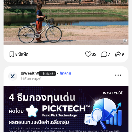
8 บันทึก
35
7
9
WealthX
•
ติดตาม
ยืนยันแล้ว
ได้รับการบูสต์