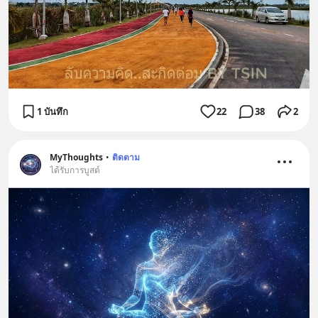
1 บันทึก
22
38
2
MyThoughts
•
ติดตาม
ได้รับการบูสต์