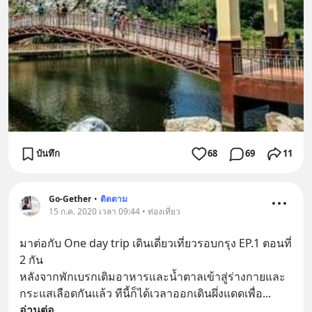
บันทึก
68
69
11
Go-Gether
•
ติดตาม
15 ก.ค. 2020 เวลา 09:44 • ท่องเที่ยว
มาต่อกับ One day trip เดินเดี่ยวเที่ยวรอบกรุง EP.1 ตอนที่ 
2 กัน
หลังจากพักเบรกเติมอาหารและน้ำตาลเข้าสู่ร่างกายและ
กระแสเลือดกันแล้ว ทีนี้ก็ได้เวลาออกเดินผึ่งแดดเพื่อ
... 
อ่านต่อ