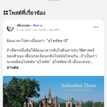
https://lin.ee/aMEkyNA
========================= 📣
โพสต์ที่เกี่ยวข้อง
สนับสนุนโดย 📣
=========================
เครียด หลับยาก ผมอยากแนะนำ
เที่ยวแหลก
•
ติดตาม
6 ก.พ. 2021 เวลา 04:30 • ท่องเที่ยว
ผลิตภัณฑ์เสริมอาหาร Diip CBD ช่วย
บรรเทาความเครียด ลดความวิตกกังวล
ย้อนเวลาไปหาเมืองเก่า  “สุโขทัยธานี”
เพิ่มการผ่อนคลาย ซึ่งช่วยให้การนอน
หลับมีประสิทธิภาพมากยิ่งขึ้น 📍 สนใจ
ถ้ามีพรหนึ่งข้อให้ย้อนเวลากลับไปค้นหาประวัติศาสตร์
สั่งซื้อสินค้า Diip CBD 💬 LINE :
ของตัวเอง เพื่อนๆจะย้อนกลับไปสมัยไหนกัน...ถ้าเป็นเรา
@diipgeek 🔗 หรือกดลิงก์
จะขอย้อนไปสมัย “สุโขทัย”  สุโขทัยธานี เมืองแห่งป
... 
https://lin.ee/U91Fzyz
อ่านต่อ