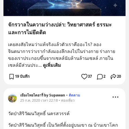
จักรวาลในความว่างเปล่า: วิทยาศาสตร์ ธรรมะ
และการไม่ยึดติด
เคยสงสัยไหมว่าแท้จริงแล้วตัวเราคืออะไร? ลอง
จินตนาการว่าเรากำลังมองลึกลงไปในร่างกาย ร่างกาย
ของเราประกอบขึ้นจากเซลล์นับล้านล้านเซลล์ ภายใน
เซลล์มีส่วนประ
... 
ดูเพิ่มเติม
19 บันทึก
37
2
20
เมืองไทยไดอารี่ by Supawan
•
ติดตาม
25 ก.ค. 2020 เวลา 22:18 • ท่องเที่ยว
วัดป่าสิริวัฒนวิสุทธิ์ นครสวรรค์
วัดป่าสิริวัฒนวิสุทธิ์ เป็นวัดที่ตั้งอยู่บนเขา ณ บ้านเขาโคก