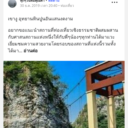
ทุกๆวันที่มีคุณค่า
•
ติดตาม
30 ธ.ค. 2019 เวลา 20:40 • ท่องเที่ยว
เขางู อุทยานหินปูนอันแสนงดงาม
อยากขอแนะนำสถานที่ท่องเที่ยวเชิงธรรมชาติผสมผสาน
กับศาสนสถานแห่งหนึ่งให้กับพี่ๆน้องๆทุกท่านได้มาแวะ
เยี่ยมชมความสวยงามโดยรอบของสถานที่แห่งนี้รวมทั้ง
ได้มา
... 
อ่านต่อ