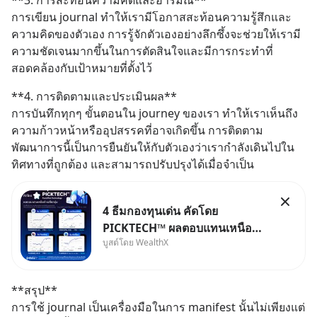
**3. การสะท้อนความคิดและอารมณ์**  
การเขียน journal ทำให้เรามีโอกาสสะท้อนความรู้สึกและ
ความคิดของตัวเอง การรู้จักตัวเองอย่างลึกซึ้งจะช่วยให้เรามี
ความชัดเจนมากขึ้นในการตัดสินใจและมีการกระทำที่
สอดคล้องกับเป้าหมายที่ตั้งไว้
**4. การติดตามและประเมินผล**  
การบันทึกทุกๆ ขั้นตอนใน journey ของเรา ทำให้เราเห็นถึง
ความก้าวหน้าหรืออุปสรรคที่อาจเกิดขึ้น การติดตาม
พัฒนาการนี้เป็นการยืนยันให้กับตัวเองว่าเรากำลังเดินไปใน
ทิศทางที่ถูกต้อง และสามารถปรับปรุงได้เมื่อจำเป็น
4 ธีมกองทุนเด่น คัดโดย
PICKTECH™ ผลตอบแทนเหนือค่า
บูสต์โดย WealthX
เฉลี่ยกลุ่ม ถ้าอยากค้นหากองทุนที่
ทำผลตอบแทนได้เหนือกว่าค่า
เฉลี่ยกลุ่ม โดยที่ไม่ต้องมานั่ง
**สรุป**  
ค้นหาข้อมูลและวิเคราะห์เองให้
การใช้ journal เป็นเครื่องมือในการ manifest นั้นไม่เพียงแต่
เสียเวลา แค่ใช้ PICKTECH™ บน