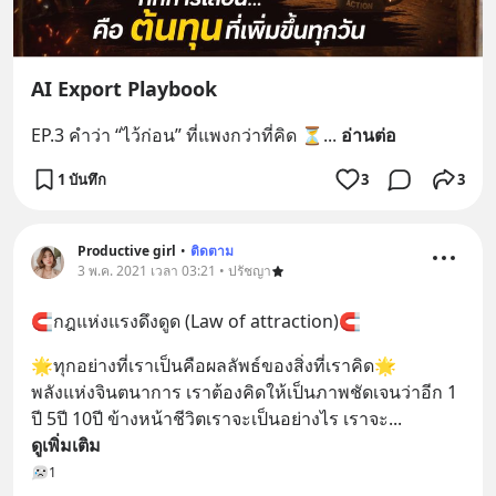
AI Export Playbook
EP.3 คำว่า “ไว้ก่อน” ที่แพงกว่าที่คิด ⏳
... 
อ่านต่อ
1 บันทึก
3
3
Productive girl
•
ติดตาม
3 พ.ค. 2021 เวลา 03:21 • ปรัชญา
🧲กฎแห่งแรงดึงดูด (Law of attraction)🧲
🌟ทุกอย่างที่เราเป็นคือผลลัพธ์ของสิ่งที่เราคิด🌟
พลังแห่งจินตนาการ เราต้องคิดให้เป็นภาพชัดเจนว่าอีก 1 
ปี 5ปี 10ปี ข้างหน้าชีวิตเราจะเป็นอย่างไร เราจะ
... 
ดูเพิ่มเติม
1