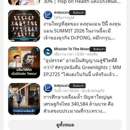
30% | Hop on Health แค่แปรงฟันคง
ไม่พอ..จากการวิจัยตามเก็บข้อมูลผู้สูง
ลงทุนแมน
ยืนยันแล้ว
อายุ 5,000 คน มีข้อมูลที่น่าสนใจเกี่ยว
ได้รับการบูสต์
กับโรคต่างๆที่เกิดจากการไม่ใช้ไหมขัด
งานใหญ่ที่สุดของ ลงทุนแมน ปีนี้ ลงทุน
ฟันเป็นประจำ เสี่ยงเกิดโรคนำไปสู่การ
แมน SUMMIT 2026 ในงานนี้จะมี
เสียชีวิต...อะไรคือสาเหตุติดตามได้ใน
เจ้าของธุรกิจ Dr.PONG, หมึกกรุบ,
Hop On Health
Srichand, Jones’ Salad, LA GLACE,
Mission To The Moon
ยืนยันแล้ว
Fastwork, MizuMi, KARMART, อิชิตัน
เมื่อวาน เวลา 13:00 • หนังสือ
มาแชร์ความรู้การสร้างธุรกิจ
"อุปสรรค" อาจเป็นสัญญาณสู่ชีวิตที่ดี
กว่า? #สรุปหนังสือ Greenlights | MM
EP.2725 “ไฟแดงในวันนี้ แท้จริงแล้ว
อาจเป็นสัญญาณไฟเขียวที่ยังไม่ถึงเวลา
ลงทุนแมน
ยืนยันแล้ว
เปลี่ยนสี” McConaughey ดาราดาวรุ่ง
วันนี้ เวลา 04:00 • หุ้น & เศรษฐกิจ
ในยุคหนึ่ง เคยปฏิเสธเงินค่าตัวหนังรอม
การศึกษาเหลื่อมล้ำ ปัญหาใหญ่ฉุด
คอมที่สูงถึง 14.5 ล้านดอลลาร์ (หรือ
เศรษฐกิจไทย 340,584 ล้านบาท คือ
ราว 500 ล้านบาท) เพียงเพราะเขาไม่
ตัวเลขงบประมาณที่กระทรวง
อยากขังตัวเองไว้ในกล่องเดิมๆ ผลที่
ศึกษาธิการ ได้รับจัดสรรในงบประมาณ
ตามมาคือ โทรศัพท์ของเขากลายเป็น
รายจ่ายประจำปี 2568 ซึ่งมากที่สุดเป็น
ดูทั้งหมด