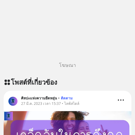
#MatthewMcConaughey #พัฒนาตัว
เอง #MissionToTheMoon
#missiontothemoonpodcast
โฆษณา
โพสต์ที่เกี่ยวข้อง
ศิลปะแห่งความยืดหยุ่น
•
ติดตาม
27 มี.ค. 2023 เวลา 15:37 • ไลฟ์สไตล์