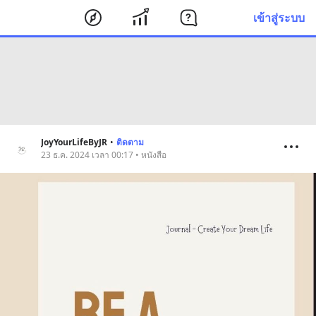
เข้าสู่ระบบ
JoyYourLifeByJR
•
ติดตาม
23 ธ.ค. 2024 เวลา 00:17 • หนังสือ