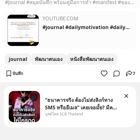
#Journal #สมุดบันทึก พร้อมคู่มือการทำ #manifest #ของขวัญปีใหม่ ในราคา ฿313 ซื้อได้ในแอป Shopee ตอนนี้เลย!
YOUTUBE.COM
#journal #dailymotivation #dailyplanner #manifestation #goodvibes #mentalhealth
journal
พัฒนาตนเอง
หนังสือพัฒนาตนเอง
บันทึก
7
“ธนาคารจริง ต้องไม่ส่งลิงก์ทาง
SMS หรืออีเมล” เคยเจอมั้ย? มีคน
บูสต์โดย SCB Thailand
อ้างว่าโทรจากธนาคาร บอกว่า
บัญชีมีปัญหา แล้วให้กดลิงก์โน่นนี่
หรือสแกนคิวอาร์โค้ดทันที มาฟัง
“ป้าเก๋าเล่ากลโกง” เพื่อรู้ทันมุก