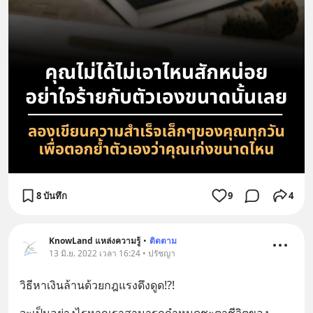
8 บันทึก
9
4
KnowLand แหล่งความรู้
•
ติดตาม
13 มิ.ย. 2022 เวลา 16:24 • ปรัชญา
วิธีหาเงินล้านด้วยกฎแรงดึงดูด!?!