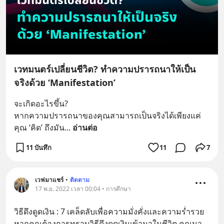
เวทมนตร์เปลี่ยนชีวิต? ทำความปรารถนาให้เป็น
จริงด้วย ‘Manifestation’
จะเกิดอะไรขึ้น?
หากความปรารถนาของคุณสามารถเป็นจริงได้เพียงแค่
คุณ ‘คิด’ ถึงมัน
... 
อ่านต่อ
11 บันทึก
11
7
เวฟมาแชร์
•
ติดตาม
17 พ.ย. 2022 เวลา 00:04 • การศึกษา
วิธีดึงดูดเงิน : 7 เคล็ดลับเพื่อความมั่งคั่งและความร่ำรวย
หากคุณต้องการทราบวิธีดึงดูดเงินเข้ามาในชีวิต คุณมา