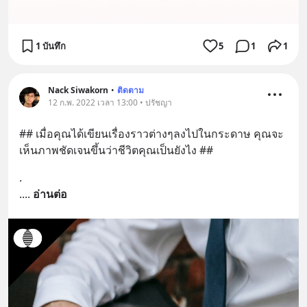
1 บันทึก
5
1
1
Nack Siwakorn
•
ติดตาม
12 ก.พ. 2022 เวลา 13:00 • ปรัชญา
## เมื่อคุณได้เขียนเรื่องราวต่างๆลงไปในกระดาษ คุณจะ
เห็นภาพชัดเจนขึ้นว่าชีวิตคุณเป็นยังไง ##
.
.
... 
อ่านต่อ