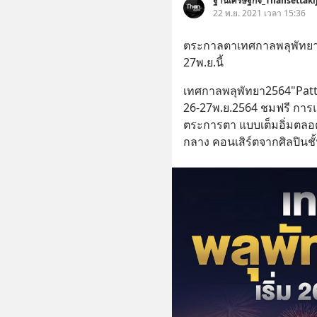
ฐานเศรษฐกิจ_Thansettaki
22 พ.ย. 2021 เวลา 15:36
ตระกาลตาเทศกาลพลุพัทยา2
27พ.ย.นี้
เทศกาลพลุพัทยา2564"Pattaya
26-27พ.ย.2564 ชมฟรี การแ
ตระการตา แบบเต็มอิ่มตลอด
กลาง คอนเสิร์ตจากศิลปินชั