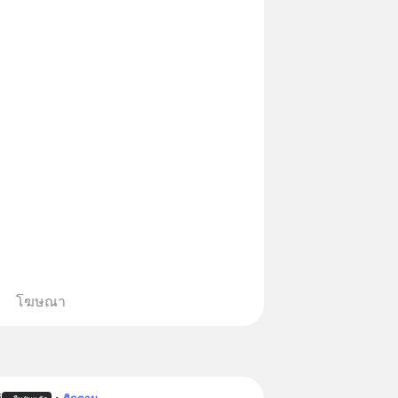
โฆษณา