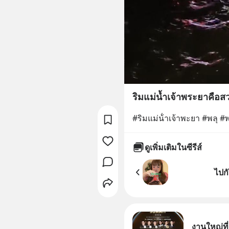
ริมแม่น้ำเจ้าพระยาคือ
#ริมแม่น้ําเจ้าพะยา #พลุ 
ดูเพิ่มเติมในซีรีส์
ไปกั
งานใหญ่ที