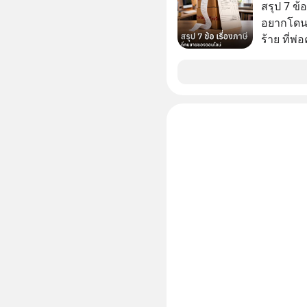
สรุป 7 ข้
อยากโดนภา
ร้าย ที่