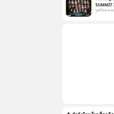
SUMMIT 20
บูสต์โดย ลงท
Dr.PONG, 
Salad, L
KARMART, 
ธุรกิจ