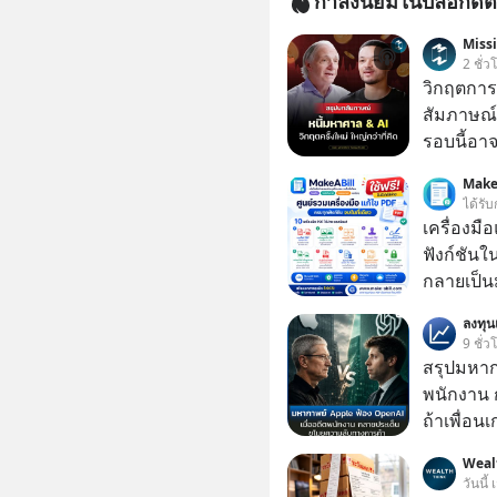
กำลังนิยมในบล็อกดิต
Miss
2 ชั่ว
วิกฤตการเ
สัมภาษณ์
รอบนี้อาจ
Dalio ชา
Make
ต่อหลายค
ได้รับ
ลูกใหม่ที่
เครื่องมื
มหาศาล" ผ
ฟังก์ชันใ
กำลังแห่ไล่ร
กลายเป็น
ประวัติศ
เป็นใบเส
ลงทุ
กำลังจะเ
หรือเอกส
9 ชั่ว
รับมืออย่
รวมไฟล์ P
สรุปมหาก
เจาะลึกบ
ไฟล์ หรือ
พนักงาน 
กันได้ใน EP. นี้ #RayDalio #สรุ
และหลา
ถ้าเพื่อน
การลงทุ
ช่วยหาไฟล
#Missio
Weal
เดียวกัน
วันนี้