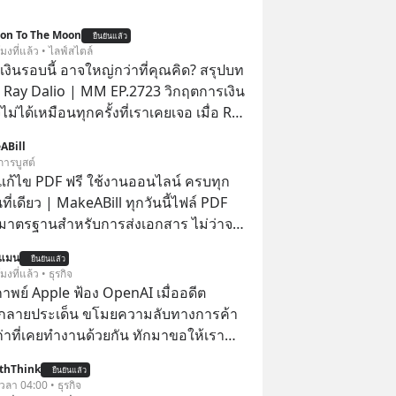
ion To The Moon
ยืนยันแล้ว
โมงที่แล้ว • ไลฟ์สไตล์
งินรอบนี้ อาจใหญ่กว่าที่คุณคิด? สรุปบท
 Ray Dalio | MM EP.2723 วิกฤตการเงิน
ไม่ได้เหมือนทุกครั้งที่เราเคยเจอ เมื่อ Ray
ยผู้เคยทำนายวิกฤตเศรษฐกิจมาแล้วหลาย
ABill
รั้ง ออกมาส่งสัญญาณเตือนระเบิดเวลา
การบูสต์
กำลังก่อตัวขึ้น จาก "ระเบิดหนี้สิน
อแก้ไข PDF ฟรี ใช้งานออนไลน์ ครบทุก
สานเข้ากับ "ฟองสบู่กระแส AI" ที่ผู้คน
นที่เดียว | MakeABill ทุกวันนี้ไฟล์ PDF
าคาอย่างบ้าคลั่ง บทเรียนจาก
มาตรฐานสำหรับการส่งเอกสาร ไม่ว่าจะ
าสตร์ 500 ปี บอกอะไรเรา? ระเบียบโลก
นอราคา ใบกำกับภาษี สัญญา รายงาน
นแมน
ปลี่ยนมือไปในทิศทางไหน? และเราควร
ยืนยันแล้ว
ารราชการ แต่หลายครั้งเราจำเป็นต้อง
โมงที่แล้ว • ธุรกิจ
างไรก่อนที่ทุกอย่างจะสายเกินไป? ร่วม
DF, แยกหน้า PDF, ใส่ลายเซ็น, บีบอัด
าพย์ Apple ฟ้อง OpenAI เมื่ออดีต
ทวิเคราะห์และข้อคิดการเงินฉบับ Dalio
ใส่รหัสผ่าน ซึ่งมักต้องใช้หลายเว็บไซต์
กลายประเด็น ขโมยความลับทางการค้า
ปบทเรียน #การเงิน
ยโปรแกรม
เก่าที่เคยทำงานด้วยกัน ทักมาขอให้เรา
น #MissionToTheMoon
์งานเก่าที่เขาเคยทำไว้ ตอนยังอยู่บริษัท
nToTheMoonPodcast
thThink
ยืนยันแล้ว
 เวลา 04:00 • ธุรกิจ