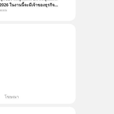
26 ในงานนี้จะมีเจ้าของธุรกิจ
ุนแมน
หมึกกรุบ, Srichand, Jones’
A GLACE, Fastwork, MizuMi,
อิชิตัน มาแชร์ความรู้การสร้าง
โฆษณา