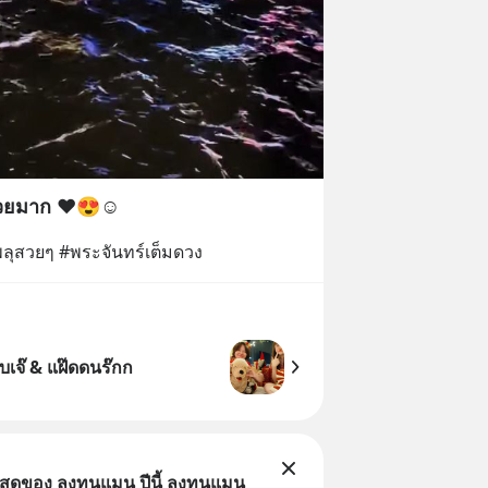
สวยมาก ❤️😍☺️
#พลุสวยๆ #พระจันทร์เต็มดวง
บเจ๊ & แฝ๊ดดนร๊กก
่สุดของ ลงทุนแมน ปีนี้ ลงทุนแมน