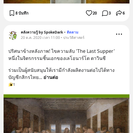
8 บันทึก
20
3
6
คลังความรู้ by SpokeDark
•
ติดตาม
20 ต.ค. 2020 เวลา 11:00 • ประวัติศาสตร์
ปริศนาข้างหลังภาพ! ไขความลับ 'The Last Supper' 
หนึ่งในจิตรกรรมชิ้นเอกของเลโอนาร์โด ดาวินชี
ร่วมเป็นผู้สนับสนุนให้เรามีกำลังผลิตงานต่อไปได้ทาง 
บัญชีกสิกรไทย
... 
อ่านต่อ
1