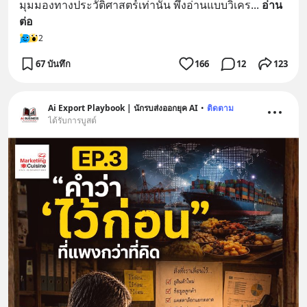
มุมมองทางประวัติศาสตร์เท่านั้น พึงอ่านแบบวิเคร
... 
อ่าน
ต่อ
2
67 บันทึก
166
12
123
Ai Export Playbook | นักรบส่งออกยุค AI
•
ติดตาม
ได้รับการบูสต์