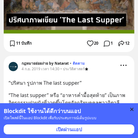
11 บันทึก
20
1
12
กฎหมายย่อยง่าย by Natarat
•
ติดตาม
4 ก.ย. 2019 เวลา 14:30 • ประวัติศาสตร์
“ปริศนา รูปภาพ The last supper”
“The last supper” หรือ “อาหารค่ำมื้อสุดท้าย” เป็นภาพ
จิตรกรรมฝาผนังที่วาดขึ้นโดยอัจฉริยบุคคลชาวอิตาลี 
“เลโอนาร์โด ดา วินชี่” ที่วาดขึ้นเมื่อประมาณ ปี ค
... 
อ่าน
Blockdit ใช้งานได้ดีกว่าบนแอป
ต่อ
เปิดโพสต์นี้ในแอป Blockdit เพื่อรับประสบการณ์เต็มรูปแบบ
เปิดผ่านแอป