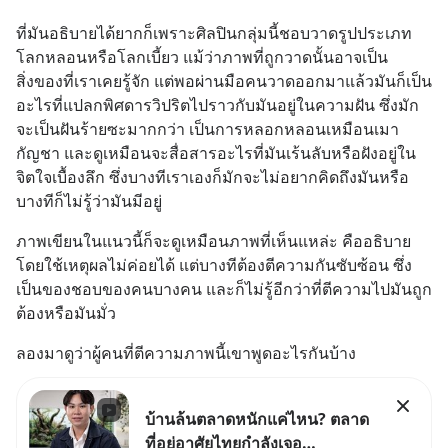
ที่มันอธิบายได้ยากก็เพราะศิลปินกลุ่มนี้ชอบวาดรูปประเภท
โลกหลอนหรือโลกเบี้ยว แม้ว่าภาพที่ถูกวาดนั้นอาจเป็น
สิ่งของที่เราเคยรู้จัก แต่พอผ่านมือคนวาดออกมาแล้วมันก็เป็น
อะไรที่แปลกพิศดารวิปริตไปราวกับมันอยู่ในความฝัน ซึ่งมัก
จะเป็นฝันร้ายซะมากกว่า เป็นการหลอกหลอนเหมือนเมา
กัญชา และดูเหมือนจะสื่อสารอะไรที่มันเร้นลับหรือฝังอยู่ใน
จิตใจเบื้องลึก ซึ่งบางทีเราเองก็มักจะไม่อยากคิดถึงมันหรือ
บางทีก็ไม่รู้ว่ามันมีอยู่
ภาพเขียนในแนวนี้ก็จะดูเหมือนภาพที่เห็นแหล่ะ คืออธิบาย
โดยใช้เหตุผลไม่ค่อยได้ แต่บางทีต้องตีความกันซับซ้อน ซึ่ง
เป็นของชอบของคนบางคน และก็ไม่รู้อีกว่าที่ตีความไปมันถูก
ต้องหรือมันมั่ว
ลองมาดูว่าผู้คนที่ตีความภาพนี้เขาพูดอะไรกันบ้าง
บ้านล้นตลาดหนักแค่ไหน? ตลาด
ที่อยู่อาศัยไทยกำลังเจอ