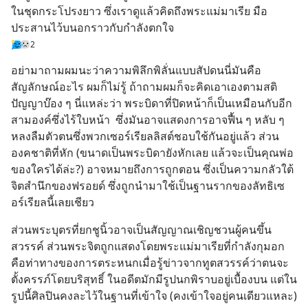
ในชุดกระโปรงยาว ซึ่งเราดูแล้วคิดถึงพระแม่มาเรีย มือ
ประสานไว้บนอกราวกับกำลังตกใจ
2
อย่ามาถามผมนะว่าความพิลึกพิลั่นแบบสัปดนนี่มันคือ
สัญลักษณ์อะไร ผมก็ไม่รู้ ถ้าถามผมก็จะคิดเอาเองตามสติ
ปัญญาบ๊อง ๆ นี่แหล่ะว่า พระบิดาที่ปิดหน้าก็เป็นเหมือนกับอีก
สามองค์ซึ่งไร้ใบหน้า  ซึ่งมันอาจแสดงการอาจฟื้น ๆ หลับ ๆ 
หลงลืมตัวตนซึ่งพวกเซอร์เรียลลิสต์ชอบใช้กันอยู่แล้ว ส่วน
องคชาติที่หัก (ขนาดเป็นพระบิดายังหักเลย แล้วจะเป็นคุณพ่อ
ของใครได้ล่ะ?) อาจหมายถึงการถูกตอน ซึ่งเป็นความกลัวใต้
จิตสำนึกของฟรอยด์ ซึ่งถูกนำมาใช้เป็นฐานรากของลัทธิเซ
อร์เรียลนี้เลยเชียว
ส่วนพระบุตรที่ยกชูนิ้วอาจเป็นสัญญาณเชิญชวนผู้คนขึ้น
สวรรค์ ส่วนพระจิตถูกแสดงโดยพระแม่มาเรียที่กำลังกุมอก 
คือท่าทางของการตระหนกเมื่อรู้ข่าวจากทูตสวรรค์ว่าตนจะ
ตั้งครรภ์โดยบริสุทธิ์ ในอดีตมักมีรูปนกพิราบอยู่เบื้องบน แต่ใน
รูปนี้ศิลปินคงละไว้ในฐานที่เข้าใจ (คงเข้าใจอยู่คนเดียวแหละ)