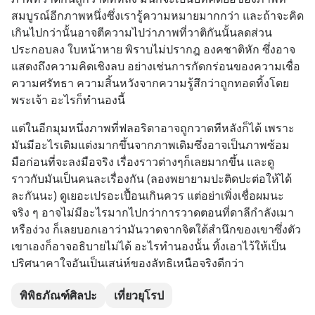
สมบูรณ์อีกภาพหนึ่งซึ่งเรารู้ความหมายมากกว่า และถ้าจะคิด
เกินไปกว่านั้นอาจตีความไปว่าภาพที่วาติกันนั้นลดส่วน
ประกอบลง ใบหน้าหาย พิราบไม่ปรากฎ องคชาติหัก ซึ่งอาจ
แสดงถึงความคิดเชิงลบ อย่างเช่นการกัดกร่อนของความเชื่อ
ความศรัทธา ความสิ้นหวังจากความรู้สึกว่าถูกทอดทิ้งโดย
พระเจ้า อะไรก็ทำนองนี้
แต่ในอีกมุมหนึ่งภาพที่ฟลอริดาอาจถูกวาดทีหลังก็ได้ เพราะ
มันมีอะไรเติมแต่งมากขึ้นจากภาพเดิมซึ่งอาจเป็นภาพซ้อม
มือก่อนที่จะลงมือจริง เรื่องราวต่างๆก็เลยมากขึ้น และดู
ราวกับมันเป็นคนละเรื่องกัน (ลองพยายามปะติดปะต่อให้ได้
ละกันนะ) ดูเยอะเปรอะเปื้อนเกินควร แต่อย่าเพิ่งเชื่อผมนะ 
จริง ๆ อาจไม่มีอะไรมากไปกว่าการวาดตอนที่ดาลีกำลังเมา
หรือง่วง ก็เลยบอกเอาว่ามันวาดจากจิตใต้สำนึกของเขาซึ่งตัว
เขาเองก็อาจอธิบายไม่ได้ อะไรทำนองนั้น ทิ้งเอาไว้ให้เป็น
ปริศนาคาใจอันเป็นเสน่ห์ของลัทธิเหนือจริงดีกว่า
พิพิธภัณฑ์ศิลปะ
เที่ยวยุโรป