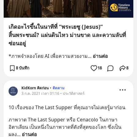
เกิดอะไรขึ้นในนาทีที่ “พระเยซู (Jesus)”
สิ้นพระชนม์? แผ่นดินไหว ม่านขาด และความลับที่
ซ่อนอยู่
*ภาพจำลองโดย AI เพื่อความสวยงาม
... 
อ่านต่อ
8 บันทึก
18
8
KidKorn คิดก่อน
•
ติดตาม
3 ก.ค. 2021 เวลา 01:16 • ประวัติศาสตร์
10 เรื่องของ The Last Supper ที่คุณอาจไม่เคยรู้มาก่อน
ภาพวาด The Last Supper หรือ Cenacolo ในภาษา
อิตาเลียน เป็นหนึ่งในภาพวาดที่ดังที่สุดของโลก ซึ่งเป็น
ผลง
... 
อ่านต่อ