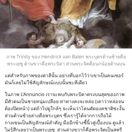
ภาพ Trinity ของ Hendrick van Balen พระบุตรด้านซ้ายคือ
พระเยซู ด้านขวาคือพระบิดา ส่วนพระจิตคือนกน้อยด้านบน
แต่สำหรับภาพของดาลีนั้น อย่างที่บอกไว้ว่าเขาเป็นคนเซอร์ 
มันก็เลยไม่ใช้สัญลักษณ์แบบนั้นซะทีเดียว
ในภาพ L’Annuncio เราจะพบกับพระบิดาตรงบนสุดของภาพ 
มีตัวตนเป็นชายหนุ่มเปลือย ท่าทางคงจะหล่อ (เดาว่าหล่อจน
ต้องปิดหน้า) แต่ถ้าไปดูใกล้ๆ จะเห็นว่าโดนตัดองคชาติซะงั้น 
ส่วนด้านซ้ายล่างคือพระบุตร ซึ่งเรารู้ได้จากการถือไม้
กางเขนเป็นสัญลักษณ์สำคัญ มืออีกข้างชี้นิ้วสู่เบื้องบน ดูแล้ว
ไม่รู้สึกเลยว่าเป็นพระเยซู  ส่วนล่างขวาก็คือพระจิตเป็นสตรี