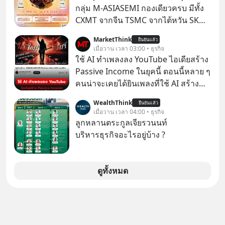
คอมที่สูงถึง 14.5 ล้านดอลลาร์ (หรือ
กลุ่ม M-ASIASEMI กองเดียวครบ มีทั้ง
ราว 500 ล้านบาท) เพียงเพราะเขาไม่
CXMT จากจีน TSMC จากไต้หวัน SK
อยากขังตัวเองไว้ในกล่องเดิมๆ ผลที่
Hynix จากเกาหลีใต้ Kioxia จากญี่ปุ่น
MarketThink
ตามมาคือ โทรศัพท์ของเขากลายเป็น
ยืนยันแล้ว
เมื่อวาน เวลา 03:00 • ธุรกิจ
ความเงียบสนิทนานถึง 14 เดือนเต็ม แต่
ใช้ AI ทำเพลงลง YouTube ไอเดียสร้าง
ความเงียบและ "ไฟแดง" ในวันนั้นกลับ
Passive Income ในยุคนี้ ตอนนี้หลาย ๆ
กลายเป็นการถอยหลังเพื่อตั้งหลัก จนส่ง
คนน่าจะเคยได้ยินเพลงที่ใช้ AI สร้าง
ให้เขาก้าวขึ้นไปยืนถือรางวัลออสการ์
ผ่านหูกันมาบ้าง เช่น เพลง “ไม่มีใคร
ในบทบาทที่เปลี่ยนชีวิตเขาไปตลอดกาล
WealthThink
ยืนยันแล้ว
รู้ตัวเรา” จากช่องชื่อว่า UNHEARD
เมื่อวาน เวลา 04:00 • ธุรกิจ
ใน MM EP. นี้ เราจะมาร่วมถอดรหัส
MUSIC ที่ตอนนี้มียอดรับชมกว่า 26
ลูกหลานตระกูลเจียรวนนท์
และปรับวิธีคิดกันว่า Greenlight (ไฟ
ล้านครั้งแล้ว
บริหารธุรกิจอะไรอยู่บ้าง ?
เขียว) จะสร้างมันขึ้นมาล่วงหน้าด้วย
วินัยและความพร้อมได้อย่างไร?
Yellowlight (ไฟเหลือง) จะรับมือกับ
ดูทั้งหมด
สัญญาณเตือน และชะลอตัวอย่างมีสติ
อย่างไร? Redlight (ไฟแดง) จะเปลี่ยน
อุปสรรคและความผิดพลาดให้กลายเป็น
บทเรียนที่ส่งเราไปได้ไกลกว่าเดิมได้
อย่างไร? หากคุณกำลังรู้สึกว่าชีวิตเจอ