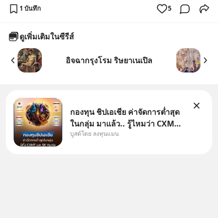
1 บันทึก
5
ดูเพิ่มเติมในซีรีส์
อิจฉากรุงโรม ริษยาเนเปิล
กองทุน ชิปเอเชีย ค่าจัดการต่ำสุด
ในกลุ่ม มาแล้ว.. รู้ไหมว่า CXMT
บูสต์โดย ลงทุนแมน
อยู่ดี ๆ ขึ้นมาเป็นบริษัทอันดับ 1 ใน
จีนแซงหน้า Tencent ขณะ
เดียวกัน TSMC เป็นบริษัทอันดับ 1
ในไต้หวันมานานแล้ว