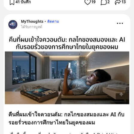
41 บันทึก
19
2
13
MyThoughts
•
ติดตาม
ได้รับการบูสต์
คืนที่ผมเข้าใจควอนตัม: กลไกของสมองและ AI กับ
รอยรั่วของการศึกษาไทยในยุคของผม