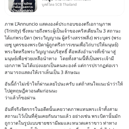
บูสต์โดย SCB Thailand
Oversupply หนักกว่าที่คิด และ
ปัญหานี้อาจไม่ได้จบแค่เรื่อง
เศรษฐกิจ #SCBEIC #อสังหา
ภาพ L’Annuncio แสดงองค์ประกอบของตรีเอกานุภาพ 
#บ้านล้นตลาด #เศรษฐกิจไทย
(Trinity) ซึ่งหมายถึงพระผู้เป็นเจ้าของคริสเตียนใน 3 สถานะ 
#EICAround #SCBThailand
ได้แก่พระบิดา (พระวิญญาณ ผู้สร้างสรรพสิ่ง) พระบุตร (พระ
สามารถดูคลิปท
เยซู บุตรของพระบิดาผู้ถูกตรึงการเขนเพื่อไถ่บาปให้มนุษย์) 
พระจิตหรือพระวิญญาณบริสุทธิ์ คือพลังอำนาจที่เข้ามาสู่
มนุษย์เพื่อช่วยเหลือนำทาง	โดยทั้งสามนี้ที่เป็นพระเจ้ามี
เอกภาพ ไม่ได้แบ่งแยกเป็นคนละองค์ แต่การปรากฏต่อเรา
สามารถแสดงให้เราเห็นเป็น 3 ลักษณะ
อันนี้ถ้าไม่เข้าใจก็ผ่านเลยไปนะครับ แต่ถ้าสนใจแนะนำว่าให้
ไปดูทฤษฎีควอนตัมก่อนนะ 
ว่าแล้วก็ขอผ่าน
อันที่จริงจิตรกรในอดีตนั้นเคยวาดภาพแทนพระเจ้าทั้งสาม
สถานะไว้เป็นที่คุ้นเคยกันนานแล้ว อย่างเช่น พระบิดานั้นมัก
ถูกวาดในรูปแบบชายชรามีผมและหนวดเคราขาว ท่าทาง