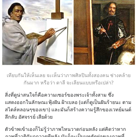
เทียบกันให้เห็นเลย จะเห็นว่าภาพศิลปินทั้งสองคน ช่างคล้าย
กันมาก หรือว่า ดาลี จะเลียนแบบหรือเปล่า?
สิ่งที่ดูน่าสนใจก็คือความเซอร์ของพระเจ้าทั้งสาม ซึ่ง
แสดงออกในลักษณะฟุ้งฝัน ฝ้าเบลอ (แต่ก็ดูเป็นฝันร้ายนะ ตาม
สไตล์หลอนๆของเขา) และมันก็สร้างความรู้สึกของเวทย์มนต์ 
ลึกลับ อัศจรรย์ เสียด้วย
ตัวข้าพเข้าเองก็ไม่รู้ว่าภาพไหนวาดก่อนหลัง แต่คิดว่าหาก
ภาพที่วาติกันถูกวาดทีหลัง มันก็จะเป็นบทคัดย่อของภาพที่