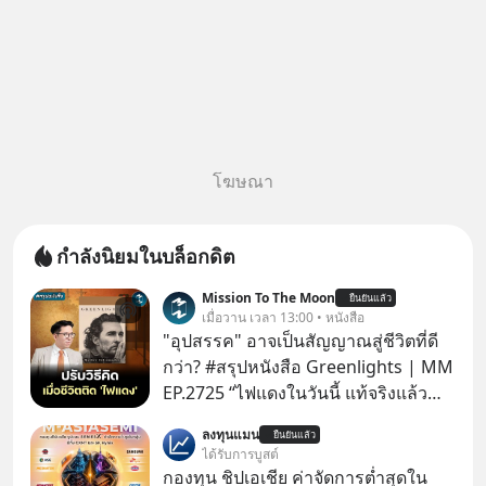
โฆษณา
กำลังนิยมในบล็อกดิต
Mission To The Moon
ยืนยันแล้ว
เมื่อวาน เวลา 13:00 • หนังสือ
"อุปสรรค" อาจเป็นสัญญาณสู่ชีวิตที่ดี
กว่า? #สรุปหนังสือ Greenlights | MM
EP.2725 “ไฟแดงในวันนี้ แท้จริงแล้ว
อาจเป็นสัญญาณไฟเขียวที่ยังไม่ถึงเวลา
ลงทุนแมน
ยืนยันแล้ว
เปลี่ยนสี” McConaughey ดาราดาวรุ่ง
ได้รับการบูสต์
ในยุคหนึ่ง เคยปฏิเสธเงินค่าตัวหนังรอม
กองทุน ชิปเอเชีย ค่าจัดการต่ำสุดใน