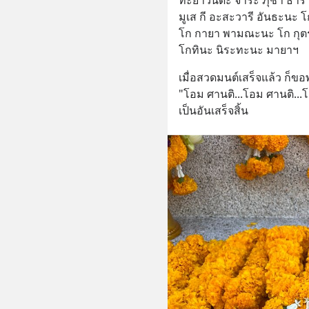
ทะยาวันดะ จาระ ภุชา ธารี 
มูเส กี อะสะวารี อันธะนะ 
โก กายา พามณะนะ โก กุต
โกทินะ นิระทะนะ มายาฯ
เมื่อสวดมนต์เสร็จแล้ว ก็ขอ
"โอม ศานติ...โอม ศานติ...โ
เป็นอันเสร็จสิ้น