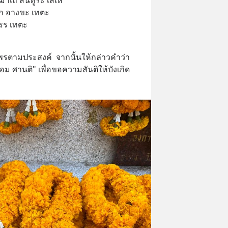
มาเถ สินทูระ เสเห
โก อางขะ เทตะ
รร เทตะ
พรตามประสงค์  จากนั้นให้กล่าวคำว่า 
อม ศานติ" เพื่อขอความสันติให้บังเกิด 