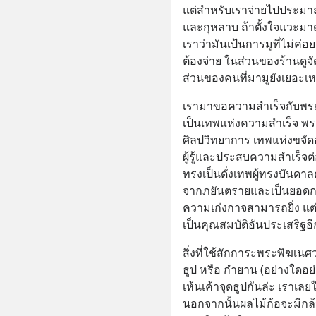
แต่สำหรับเราจ่ายไปประมาณ
และกุหลาบ ถ้าตั้งใจแวะมาตั
เราว่ามันเป้นการมูที่ไม่ค่
ต้องจ่าย ในส่วนของร้านดูจั
ส่วนของคนที่มามูยังเยอะเห
เรามาขอความสำเร็จกับพระ
เป็นเทพแห่งความสำเร็จ พร
ศิลปวิทยาการ เทพแห่งขจัดอ
ผู้รู้และประสบความสำเร็จต่
ทรงเป็นดั่งเทพผู้ทรงบันดา
จากภยันตรายและเป็นยอดกต
ความเก่งกาจสามารถยิ่ง แต่ก็
เป็นคุณสมบัติอันประเสริฐอี
สิ่งที่ใช้สักการะพระพิฆเนศว
ธูป หรือ กำยาน (อย่างใดอย่า
เห้นเค้าจุดธูปกันล่ะ เราเลย
นอกจากนั้นผลไม้ก้อจะมีกล้ว