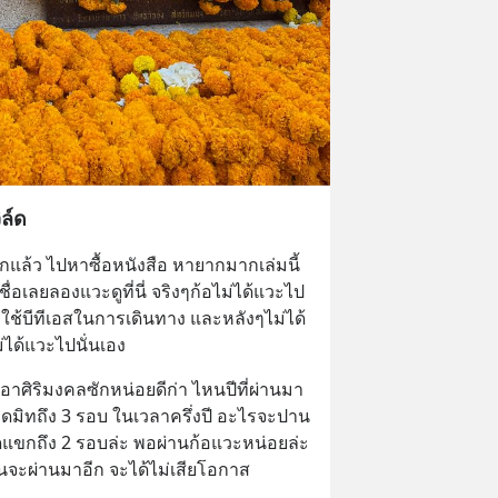
ล์ด
กแล้ว ไปหาซื้อหนังสือ หายากมากเล่มนี้ 
ื่อเลยลองแวะดูที่นี่ จริงๆก้อไม่ได้แวะไป
ยใช้บีทีเอสในการเดินทาง และหลังๆไม่ได้
่ได้แวะไปนั่นเอง
้เอาศิริมงคลซักหน่อยดีก่า ไหนปีที่ผ่านมา
ดมิทถึง 3 รอบ ในเวลาครึ่งปี อะไรจะปาน
วัดแขกถึง 2 รอบล่ะ พอผ่านก้อแวะหน่อยล่ะ
หนจะผ่านมาอีก จะได้ไม่เสียโอกาส