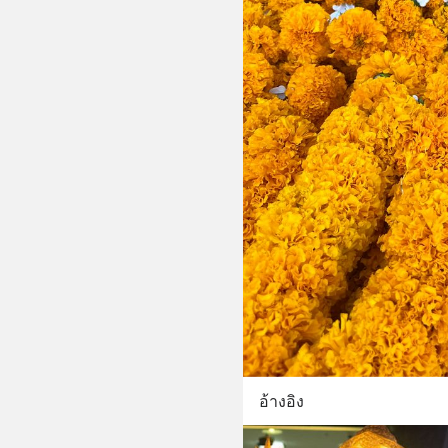
อ้างอิง