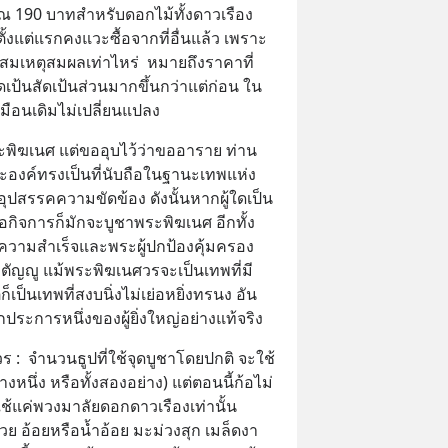
 190 บาทสำหรับดอกไม้ทั้งดาวเรือง 
้งแต่แรกคงแวะซื้อจากที่อื่นแล้ว เพราะ
อยสมเหตุสมผลเท่าไหร่  หมายถึงราคาที่
ดเป้นสัดเป้นส่วนมากขึ้นกว่าแต่ก่อน ใน
มือนเดิมไม่เปลี่ยนแปลง
พิฆเนศ แต่ขออุบไว้ว่าขออาราย ท่าน
ะองค์ทรงเป็นที่นับถือในฐานะเทพแห่ง
ุปสรรคความขัดข้อง ดังนั้นหากผู้ใดเป็น
อกิจการก็มักจะบูชาพระพิฆเนศ อีกทั้ง
ลความสำเร็จและพระผู้ปกป้องคุ้มครอง
ัญญู แม้พระพิฆเนศวรจะเป็นเทพที่มี
เป็นเทพที่สงบนิ่งไม่เย่อหยิ่งทรนง อัน
กประการหนึ่งของผู้ยิ่งใหญ่อย่างแท้จริง
ร :  จำนวนธูปที่ใช้จุดบูชาโดยปกติ จะใช้ 
งหนึ่ง หรือทั้งสองอย่าง) แต่ตอนนี้ก้อไม่
ใช้แค่พวงมาลัยดอกดาวเรืองเท่านั้น  
ย อ้อยหรือน้ำอ้อย มะม่วงสุก เมล็ดงา 