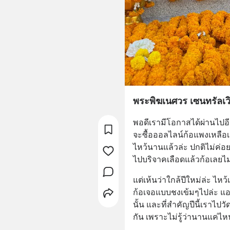
พระพิฆเนศวร เซนทรัลเวิ
พอดีเรามีโอกาสได้ผ่านไปอี
จะซื้อออลไลน์ก้อแพงเหลือเช
ไหว้นานแล้วล่ะ ปกติไม่ค่อ
ไปบริจาคเลือดแล้วก้อเลยไม
แต่เห้นว่าใกล้ปีใหม่ล่ะ ไหว
ก้อเจอแบบชงเข้มๆไปล่ะ แอ
นั้น และที่สำคัญปีนี้เราไป
กัน เพราะไม่รู้ว่านานแค่ไ