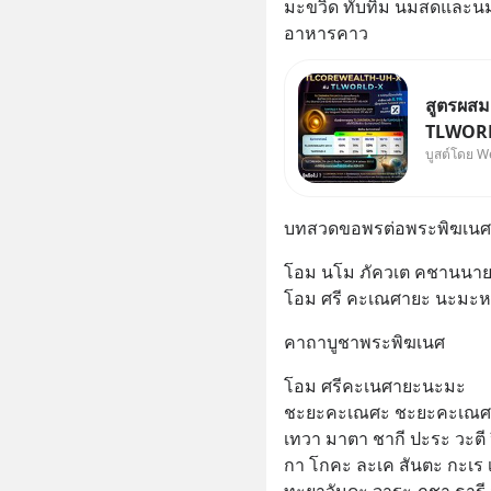
มะขวิด ทับทิม นมสดและนม
อาหารคาว
สูตรผส
TLWORLD
บูสต์โดย W
Wealth
บทสวดขอพรต่อพระพิฆเนศ
โอม นโม ภัควเต คชานนาย
โอม ศรี คะเณศายะ นะมะหะ
คาถาบูชาพระพิฆเนศ
โอม ศรีคะเนศายะนะมะ
ชะยะคะเณศะ ชะยะคะเณศ
เทวา มาตา ชากี ปะระ วะตี
กา โกคะ ละเค สันตะ กะเร 