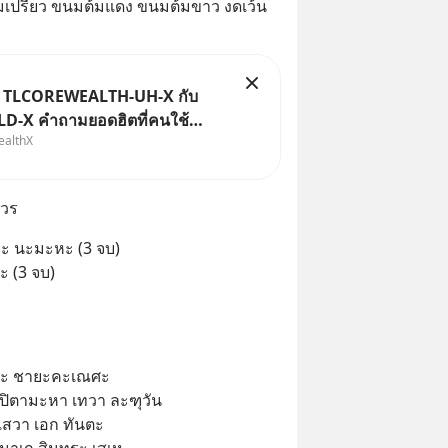
เปรี้ยว ขนมต้มแดง ขนมต้มขาว งดเว้น
ม TLCOREWEALTH-UH-X กับ
-X คำถามยอดฮิตที่คนใช้
ealthX
X ถามเข้ามา
วร
ะ นะมะหะ (3 จบ)
 (3 จบ)
ะ ชายะคะเณศะ
 ปิตามะหา เทวา ละฑุวัน
เสวา เอก ทันตะ