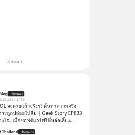
โฆษณา
Blog
ยืนยันแล้ว
โมงที่แล้ว • ธุรกิจ
QL จะตายแล้วจริงๆ? ค้นหาความจริง
งการถูกปล่อยให้ลืม | Geek Story EP833
งไร.. เมื่อซอฟต์แวร์ฟรีที่หล่อเลี้ยง
่าครึ่งโลก ถูกมหาเศรษฐีคู่แข่งทุ่มเงินซื้อ
B Thailand
ยืนยันแล้ว
ข้อมูล