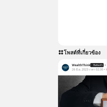
โพสต์ที่เกี่ยวข้อง
WealthThink
•
ยืนยันแล้ว
26 มิ.ย. 2023 เวลา 02:30 • ห