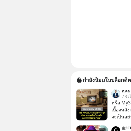
กำลังนิยมในบล็อกดิต
ด.ดล 
7 ชั่ว
หรือ MyS
เบื้องหลั
จะเป็นอย่า
เว็บไซต์กว
SC
กิจการไป? นี่คือเรื่องจริงของ MySQL ฐาน