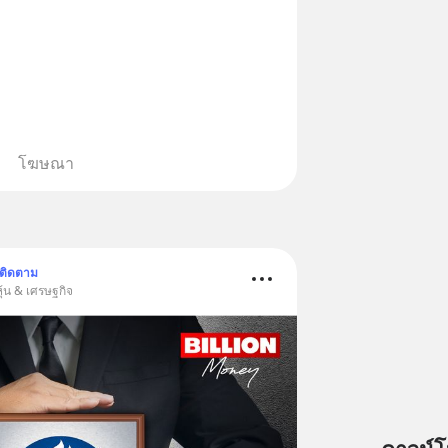
โฆษณา
ติดตาม
ุ้น & เศรษฐกิจ