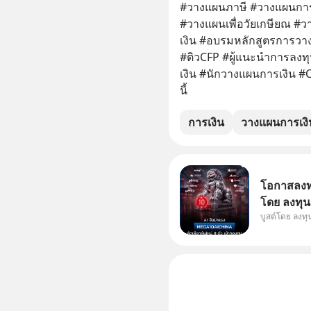
#วางแผนภาษี #วางแผนการ
#วางแผนเพื่อวัยเกษียณ 
เงิน #อบรมหลักสูตรการว
#ติวCFP #ผู้แนะนำการลงทุ
เงิน #นักวางแผนการเงิน #C
นี้
การเงิน
วางแผนการเงิ
โอกาสลงทุน
โดย ลงทุน
บูสต์โดย ลงท
ๆ ในธีม AI
กองทุน ✅ร่
โรงงานผล