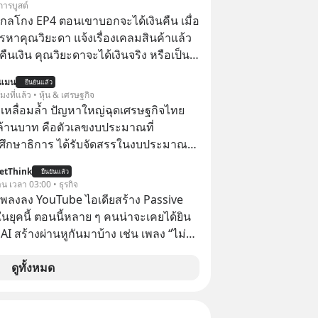
การบูสต์
านที่โปรแกรมเมอร์คนหนึ่งใช้เวลา 27 ปี
่ากลโกง EP4 ตอนเขาบอกจะได้เงินคืน เมื่อ
ั้งชื่อตามลูกสาวของตัวเอง เมื่อรู้ว่าผล
รหาคุณวิยะดา แจ้งเรื่องเคลมสินค้าแล้ว
อกกำลังจะตกไปอยู่ในมือของอาณาจักรที่
ืนเงิน คุณวิยะดาจะได้เงินจริง หรือเป็น
ลายมัน เขาถึงขั้นต้องเขียนจดหมายเปิด
นแมน
คนทั้งอินเทอร์เน็ตให้ช่วยหยุดยั้งดีลนี้!
ยืนยันแล้ว
จะได้เงินคืน” #ป้าเก๋าเล่ากลโกง
โมงที่แล้ว • หุ้น & เศรษฐกิจ
ขึ้นหลังจากการควบรวมกิจการครั้ง
โกง #อยู่อย่างยั่งยืน #Cybersecurity
เหลื่อมล้ำ ปัญหาใหญ่ฉุดเศรษฐกิจไทย
สตร์? ยักษ์ใหญ่ตั้งใจซื้อไปพัฒนาต่อ หรือ
ยออนไลน์
ล้านบาท คือตัวเลขงบประมาณที่
 “ฆ่า” ให้พ้นทางกันแน่? และทำไมจุดจบ
ึกษาธิการ ได้รับจัดสรรในงบประมาณ
นี้ ถึงเป็นการฆาตกรรมแบบสโลว์โมชันที่
ะจำปี 2568 ซึ่งมากที่สุดเป็นอันดับ 2 รอง
เลือกฟังกันได้เลยนะครับ อย่า
etThink
ยืนยันแล้ว
รวงการคลัง
าน เวลา 03:00 • ธุรกิจ
llow ติดตาม PodCast ช่อง Geek
ำเพลงลง YouTube ไอเดียสร้าง Passive
 Podcast ของผมกันด้วยนะครับ 🎧 ฟัง
ยุคนี้ ตอนนี้หลาย ๆ คนน่าจะเคยได้ยิน
4SW17 🎧 ฟังผ่าน
 AI สร้างผ่านหูกันมาบ้าง เช่น เพลง “ไม่มี
ast : https://bit.ly/4cw7rdh 🎧 ฟัง
เรา” จากช่องชื่อว่า UNHEARD MUSIC ที่
.ly/4hVgqrY 🎧 ฟัง
อดรับชมกว่า 26 ล้านครั้งแล้ว
ดูทั้งหมด
tu.be/Jj3neoUL72g
inal article appeared here
www.tharadhol.com/geek-story-