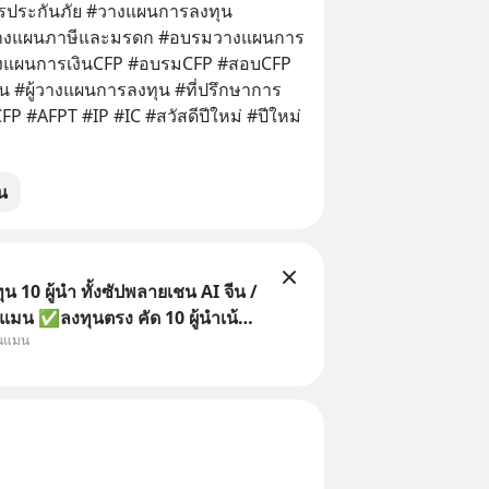
ประกันภัย #วางแผนการลงทุน 
#วางแผนภาษีและมรดก #อบรมวางแผนการ
างแผนการเงินCFP #อบรมCFP #สอบCFP 
น #ผู้วางแผนการลงทุน #ที่ปรึกษาการ
FP #AFPT #IP #IC #สวัสดีปีใหม่ #ปีใหม่
น
 10 ผู้นำ ทั้งซัปพลายเชน AI จีน /
แมน ✅ลงทุนตรง คัด 10 ผู้นำเน้น
ุนแมน
 จีน ✅คัดเลือกหุ้นใหม่ 9 ตัว เข้า
วมเป็นเจ้าของผู้นำ AI จีน ตั้งแต่
ิตชิป หน่วยความจำ โมเดล