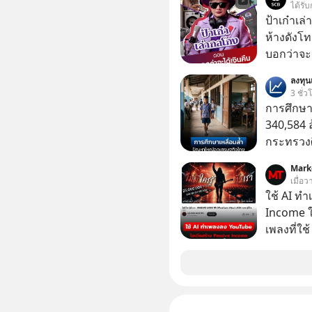
ได้รับ
ระดับตำน
ป้าเก๋าเล
ปลุกปั้นและต
ห้างดังโท
งานชิ้นเ
บอกว่าจะค
จ้องจะทำ
เรื่องจ้อจี้ หาคำตอบได้ที่ “ป้าเก๋าเล่ากลโกง” EP4
ลงทุ
ผนึกขอร้อง
ตอน “เขาบอกว่า
3 ชั่ว
เกิดอะไร
#แก้เกมกล
การศึกษา
ประวัติศา
#เตือนภั
340,584 
แค่ซื้อไป
กระทรวงศ
ของเรื่อง
รายจ่ายปร
ไม่มีแม้แต่ศพให้เห็น? 
Mark
จากกระท
เมื่อว
ลืมกด Fo
ใช้ AI ท
Forever’s
Income ใน
ผ่าน Spotify : https://bit.ly/4g
เพลงที่ใช้
Apple Podc
ใครรู้ตัว
ผ่าน Podbean : https://bit
ตอนนี้มีย
ผ่าน Youtube : https://you
The orig
https://