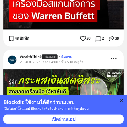
48 บันทึก
30
2
39
WealthThink
•
ติดตาม
ยืนยันแล้ว
21 เม.ย. 2025 เวลา 04:00 • หุ้น & เศรษฐกิจ
Blockdit ใช้งานได้ดีกว่าบนแอป
เปิดโพสต์นี้ในแอป Blockdit เพื่อรับประสบการณ์เต็มรูปแบบ
เปิดผ่านแอป