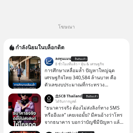
โฆษณา
กำลังนิยมในบล็อกดิต
ลงทุนแมน
ยืนยันแล้ว
8 ชั่วโมงที่แล้ว • หุ้น & เศรษฐกิจ
การศึกษาเหลื่อมล้ำ ปัญหาใหญ่ฉุด
เศรษฐกิจไทย 340,584 ล้านบาท คือ
ตัวเลขงบประมาณที่กระทรวง
ศึกษาธิการ ได้รับจัดสรรในงบประมาณ
SCB Thailand
ยืนยันแล้ว
รายจ่ายประจำปี 2568 ซึ่งมากที่สุดเป็น
ได้รับการบูสต์
อันดับ 2 รองจากกระทรวงการคลัง
“ธนาคารจริง ต้องไม่ส่งลิงก์ทาง SMS
หรืออีเมล” เคยเจอมั้ย? มีคนอ้างว่าโทร
จากธนาคาร บอกว่าบัญชีมีปัญหา แล้ว
ให้กดลิงก์โน่นนี่ หรือสแกนคิวอาร์โค้ด