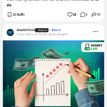
ต่อ
12 บันทึก
28
1
17
WealthThink
•
ติดตาม
ยืนยันแล้ว
7 ส.ค. 2023 เวลา 02:30 • หุ้น & เศรษฐกิจ