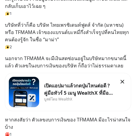
กลับเก็บเอาไว้เฉย ๆ
1
บริษัทที่ว่าก็คือ บริษัท ไทยเพรซิเดนท์ฟูดส์ จำกัด (มหาชน) 
หรือ TFMAMA เจ้าของแบรนด์บะหมี่กึ่งสำเร็จรูปที่คนไทยทุก
คนต้องรู้จัก ในชื่อ “มาม่า”
2
นอกจาก TFMAMA จะมีเงินสดซ่อนอยู่ในบริษัทมากขนาดนี้
แล้ว ตัวเลขในงบการเงินของบริษัท ก็ถือว่าไม่ธรรมดาเลย
เปิดแอปมาแล้วกดปุ่มไหนต่อดี ?
คู่มือทัวร์ 5 เมนู WealthX ที่มือ
บูสต์โดย WealthX
ใหม่ควรรู้ สำหรับใครที่เพิ่งโหลด
แอปมา แต่ยังงง ๆ ไม่รู้ว่าต้องกด
ปุ่มไหนต่อ อ่านโพสต์นี้เลย
หากสงสัยว่า ตัวเลขงบการเงินของ TFMAMA มีอะไรน่าสนใจ
WealthX จะขอพาไปทัวร์ 5 เมนู
บ้าง
หลัก ที่จะทำให้คุ
1