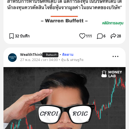
32 บันทึก
111
6
28
WealthThink
•
ติดตาม
ยืนยันแล้ว
27 พ.ย. 2024 เวลา 04:00 • หุ้น & เศรษฐกิจ