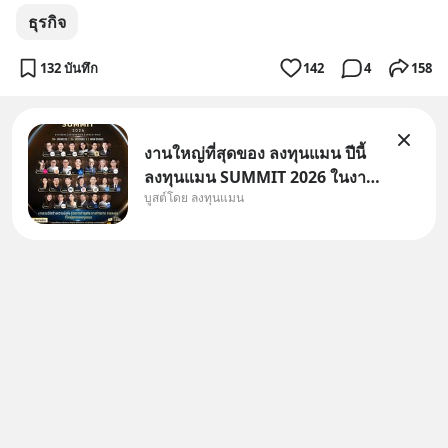
ธุรกิจ
132 บันทึก
142
4
158
งานใหญ่ที่สุดของ ลงทุนแมน ปีนี้
ลงทุนแมน SUMMIT 2026 ในงาน
บูสต์โดย ลงทุนแมน
นี้จะมีเจ้าของธุรกิจ Dr.PONG,
หมึกกรุบ, Srichand, Jones’
Salad, LA GLACE, Fastwork,
MizuMi, KARMART, อิชิตัน มา
แชร์ความรู้การสร้างธุรกิจ