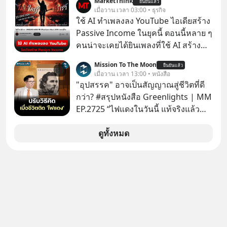
MarketThink
ยืนยันแล้ว
ทันที มาฟัง “ป้าเก๋าเล่ากลโกง” เพื่อรู้ทัน
เมื่อวาน เวลา 03:00 • ธุรกิจ
มุกหลอกลวงในคราบความน่าเชื่อถือ
ใช้ AI ทำเพลงลง YouTube ไอเดียสร้าง
กันค่ะ #แก้เกมกลโกง #ป้าเก๋าเล่ากล
Passive Income ในยุคนี้ ตอนนี้หลาย ๆ
โกง #LivesSustainably #อยู่อย่าง
คนน่าจะเคยได้ยินเพลงที่ใช้ AI สร้าง
ยั่งยืน #CyberSecurity #ป้าเก๋า
ผ่านหูกันมาบ้าง เช่น เพลง “ไม่มีใคร
Mission To The Moon
#FraudEducation #FinancialLiteracy
ยืนยันแล้ว
รู้ตัวเรา” จากช่องชื่อว่า UNHEARD
เมื่อวาน เวลา 13:00 • หนังสือ
#DigitalBankWithHumanTouch
MUSIC ที่ตอนนี้มียอดรับชมกว่า 26
"อุปสรรค" อาจเป็นสัญญาณสู่ชีวิตที่ดี
ล้านครั้งแล้ว
กว่า? #สรุปหนังสือ Greenlights | MM
EP.2725 “ไฟแดงในวันนี้ แท้จริงแล้ว
อาจเป็นสัญญาณไฟเขียวที่ยังไม่ถึงเวลา
เปลี่ยนสี” McConaughey ดาราดาวรุ่ง
ดูทั้งหมด
ในยุคหนึ่ง เคยปฏิเสธเงินค่าตัวหนังรอม
คอมที่สูงถึง 14.5 ล้านดอลลาร์ (หรือ
ราว 500 ล้านบาท) เพียงเพราะเขาไม่
อยากขังตัวเองไว้ในกล่องเดิมๆ ผลที่
ตามมาคือ โทรศัพท์ของเขากลายเป็น
ความเงียบสนิทนานถึง 14 เดือนเต็ม แต่
ความเงียบและ "ไฟแดง" ในวันนั้นกลับ