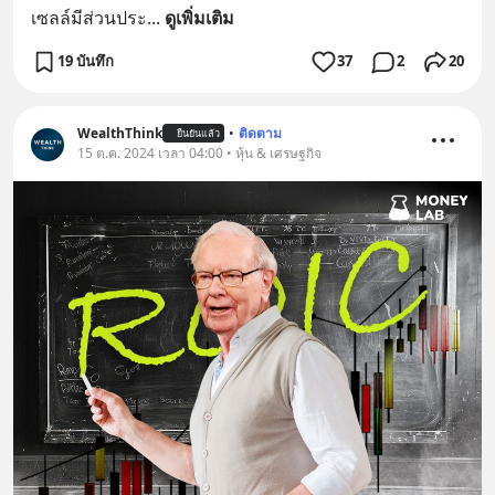
เซลล์มีส่วนประ
... 
ดูเพิ่มเติม
19 บันทึก
37
2
20
WealthThink
•
ติดตาม
ยืนยันแล้ว
15 ต.ค. 2024 เวลา 04:00 • หุ้น & เศรษฐกิจ