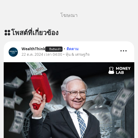
#missiontothemoonpodcast
โฆษณา
โพสต์ที่เกี่ยวข้อง
WealthThink
•
ติดตาม
ยืนยันแล้ว
22 ต.ค. 2024 เวลา 04:00 • หุ้น & เศรษฐกิจ