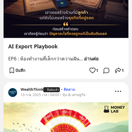
AI Export Playbook
EP6 : ห้องทำงานที่เล็กกว่าความฝัน
... 
อ่านต่อ
บันทึก
1
1
WealthThink
•
ติดตาม
ยืนยันแล้ว
10 ก.พ. 2025 เวลา 04:00 • หุ้น & เศรษฐกิจ