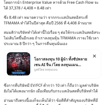
โดยการนำ Enterprise Value หารด้วย Free Cash Flow จะ
ได้ 37,378 / 4,408 = 8.48 เท่า
ซึ่ง 8.48 เท่า หมายความว่า จากกระแสเงินสดอิสระที่ 
TFMAMA ทำได้ในปีล่าสุด คือปี 2566 ที่ 4,408 ล้านบาท
สมมติว่าบริษัททำได้เท่านี้ไปเรื่อย ๆ ต่อให้กระแสเงินสดอิสระ
ไม่เติบโตขึ้นอีกเลย ถ้าเราลงทุนหุ้น TFMAMA เราจะใช้เวลา
ประมาณ 8 ปีกว่า ๆ ในการคืนทุนนั่นเอง
โอกาสลงทุน 10 ผู้นำ ทั้งซัปพลาย
เชน AI จีน /โดย ลงทุนแมน
บูสต์โดย ลงทุนแมน
✅ลงทุนตรง คัด 10 ผู้นำเน้น ๆ ใน
ธีม AI จีน ✅คัดเลือกหุ้นใหม่ 9 ตัว
เข้ากองทุน ✅ร่วมเป็นเจ้าของ
ซึ่งการที่บริษัทมี EV/FCF ต่ำกว่า 10 เท่า ก็ถือว่า มูลค่าบริษัท
ผู้นำ AI จีน ตั้งแต่โรงงานผลิตชิป
ยังไม่ได้แพงมากนัก เมื่อเทียบกับกระแสเงินสดที่บริษัททำได้
หน่วยความจำ โมเดล
อ่านมาถึงตรงนี้เองก็จะเห็นได้ว่า ข้อดีที่สำคัญของบริษัทที่มี