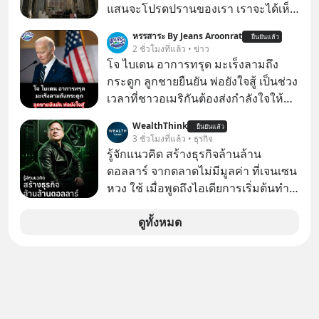
แสนจะโปรดปรานของเรา เราจะได้เห็น
เนเปิลแบบที่มันเป็นทั้งวัน
หรรสาระ By Jeans Aroonrat
ยืนยันแล้ว
2 ชั่วโมงที่แล้ว • ข่าว
โจ ไบเดน อาการทรุด มะเร็งลามถึง
กระดูก ลูกชายยืนยัน พ่อยังใจสู้ เป็นช่วง
เวลาที่ชาวอเมริกันต้องส่งกำลังใจให้กับ
โจ ไบเดน อดีตผู้นำสหรัฐในวัย 83 ปี ที่
WealthThink
ยืนยันแล้ว
ตอนนี้กำลังต่อสู้กับโรคมะเร็งอย่างหนัก
3 ชั่วโมงที่แล้ว • ธุรกิจ
ล่าสุด ฮันเตอร์ ไบเดน ลูกชายได้ออกมา
รู้จักแนวคิด สร้างธุรกิจล้านล้าน
เปิดเผยอาการของพ่อว่า "น่าเป็นห่วง
ดอลลาร์ จากตลาดไม่มีมูลค่า ที่เจนเซน
อย่างมาก" เนื่องจากมะเร็งได้ลุกลามไป
หวง ใช้ เมื่อพูดถึงไอเดียการเริ่มต้นทำ
ยังกระดูก และอวัยวะอื่นของร่างกาย ที่
ธุรกิจ หลายคนก็คงมองว่าควรเริ่มต้น
สร้างความเจ็บปวดทรมานอย่างรุนแรง
ทำธุรกิจที่อยู่ในตลาดใหญ่ ๆ ที่ต้องมี
ดูทั้งหมด
แต่ยืนยันว่า โจ ไบเดน พ่อของเขายังใจ
ลูกค้า พร้อมขายได้ทันที
สู้ เพื่อรักษาอาการป่วยของตนอย่างเต็ม
ที่