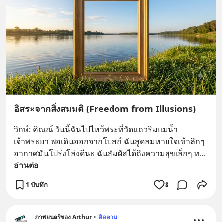
อิสระจากสิ่งสมมติ (Freedom from Illusions)
วิกษ์: คิณณ์ วันนี้ฉันไปไหว้พระที่วัดแถวริมแม่น้ำ
เจ้าพระยา พอเดินออกจากโบสถ์ ฉันสูดลมหายใจเข้าลึกๆ 
อากาศมันโปร่งโล่งดีนะ ฉันสัมผัสได้ถึงความสุขเล็กๆ ท
... 
อ่านต่อ
1 บันทึก
8
ภาพยนตร์ของ Arthur
•
ติดตาม