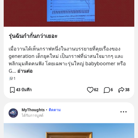
รุ่นฉันก๋ากั่นกว่าเยอะ
เมื่อวานได้เห็นกราฟหนึ่งในงานบรรยายที่คุยเรื่องของ 
generation เด็กยุคใหม่ เป็นกราฟที่น่าสนใจมากๆ และ
พลิกมุมคิดคนฟัง โดยเฉพาะรุ่นใหญ่ babyboomer หรือ 
G
... 
อ่านต่อ
1
43 บันทึก
62
6
38
MyThoughts
•
ติดตาม
ได้รับการบูสต์