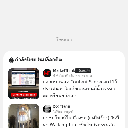
โฆษณา
กำลังนิยมในบล็อกดิต
MarketThink
ยืนยันแล้ว
4 ชั่วโมงที่แล้ว • การตลาด
แจกเทมเพลต Content Scorecard ไว้
ประเมินว่า ไอเดียคอนเทนต์นี้ ควรทำ
ต่อ หรือพอก่อน ?
https://docs.google.com/spreadsh
อิจฉาอิตาลี
eets/d/1J0ZkTtNLjIWLZaxcK2dVL40i
ได้รับการบูสต์
MZl4127-t4nWawpiK5I/copy
มาชมโบสถ์ในเมืองรก (แต่ไม่ร้าง) วันนี้
มา Walking Tour ซึ่งเป็นกิจกรรมสุด