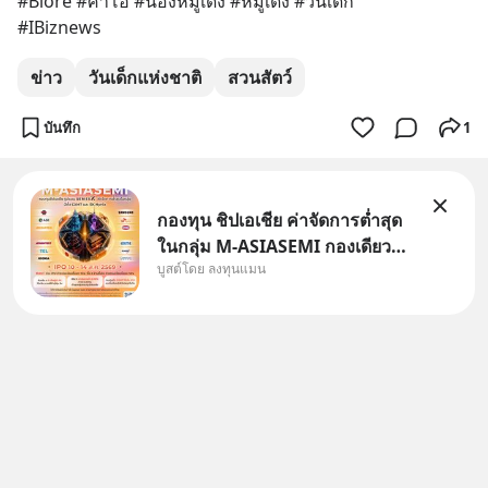
#Biore #คาโอ #น้องหมูเด้ง #หมูเด้ง #วันเด็ก
#IBiznews
ข่าว
วันเด็กแห่งชาติ
สวนสัตว์
บันทึก
1
กองทุน ชิปเอเชีย ค่าจัดการต่ำสุด
ในกลุ่ม M-ASIASEMI กองเดียว
บูสต์โดย ลงทุนแมน
ครบ มีทั้ง CXMT จากจีน TSMC
จากไต้หวัน SK Hynix จาก
เกาหลีใต้ Kioxia จากญี่ปุ่น