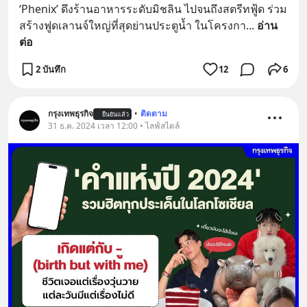
‘Phenix’ ดึงร้านอาหารระดับมิชลิน ไปจนถึงสตรีทฟู้ด ร่วม
สร้างฟูดเลานจ์ใหญ่ที่สุดย่านประตูน้ำ ในโครงกา
... 
อ่าน
ต่อ
2 บันทึก
12
6
กรุงเทพธุรกิจ
•
ติดตาม
ยืนยันแล้ว
31 ธ.ค. 2024 เวลา 12:00 • ไลฟ์สไตล์