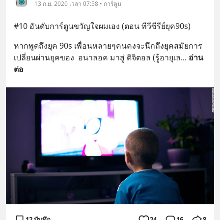
13 ก.ย. 2020 เวลา 07:58 • การ์ตูน
#10 อันดับการ์ตูนขวัญใจผมเอง (ตอน ทีวีซีรีย์ยุค90s)
หากพูดถึงยุค 90s เพื่อนหลายๆคนคงจะนึกถึงยุคสมัยการ
เปลี่ยนผ่านยุคของ  อนาลอค มาสู่ ดิจิตอล (รู้อายุเล
... 
อ่าน
ต่อ
12 บันทึก
24
16
8