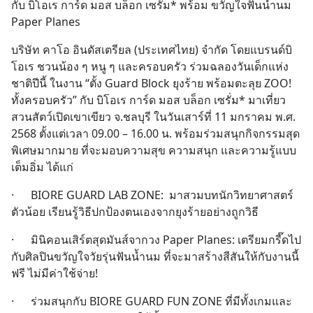
กับ บิโอเร การ์ด มอส บล็อก เซรั่ม* พร้อม ขวัญใจฟันน้ำนม 
Paper Planes
บริษัท คาโอ อินดัสเตรียล (ประเทศไทย) จำกัด โดยแบรนด์บิ
โอเร ชวนน้อง ๆ หนู ๆ และครอบครัว ร่วมฉลองวันเด็กแห่ง
ชาติปีนี้ ในงาน “ตั้ง Guard Block ยุงร้าย พร้อมตะลุย ZOO! 
ทั้งครอบครัว” กับ บิโอเร การ์ด มอส บล็อก เซรั่ม* มาเที่ยว
สวนสัตว์เปิดเขาเขียว จ.ชลบุรี ในวันเสาร์ที่ 11 มกราคม พ.ศ. 
2568 ตั้งแต่เวลา 09.00 – 16.00 น. พร้อมร่วมสนุกกิจกรรมสุด
พิเศษมากมาย ที่จะมอบความสุข ความสนุก และความรู้แบบ
เต็มอิ่ม ได้แก่
·      BIORE GUARD LAB ZONE:  มาสวมบทนักวิทยาศาสตร์
ตัวน้อย เรียนรู้วิธีปกป้องตนเองจากยุงร้ายอย่างถูกวิธี
·      มินิคอนเสิร์ตสุดมันส์จากวง Paper Planes: เตรียมกรี๊ดไป
กับศิลปินขวัญใจวัยรุ่นฟันน้ำนม ที่จะมาสร้างสีสันให้กับงานนี้
ฟรี ไม่มีค่าใช้จ่าย!
·      ร่วมสนุกกับ BIORE GUARD FUN ZONE ที่มีทั้งเกมและ