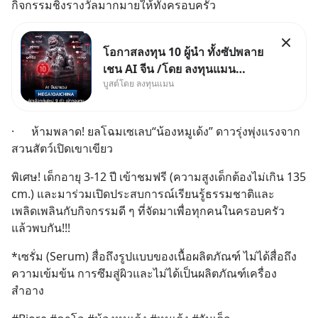
กิจกรรมชิงรางวัลมากมายให้ทั้งครอบครัว
โอกาสลงทุน 10 ผู้นำ ทั้งซัปพลาย
เชน AI จีน /โดย ลงทุนแมน
บูสต์โดย ลงทุนแมน
✅ลงทุนตรง คัด 10 ผู้นำเน้น ๆ ใน
ธีม AI จีน ✅คัดเลือกหุ้นใหม่ 9 ตัว
เข้ากองทุน ✅ร่วมเป็นเจ้าของ
·      ห้ามพลาด! ยลโฉมเซเลบ“น้องหมูเด้ง” ดาวรุ่งพุ่งแรงจาก
ผู้นำ AI จีน ตั้งแต่โรงงานผลิตชิป
สวนสัตว์เปิดเขาเขียว
หน่วยความจำ โมเดล
พิเศษ! เด็กอายุ 3-12 ปี เข้าชมฟรี (ความสูงเด็กต้องไม่เกิน 135 
cm.) และมาร่วมเปิดประสบการณ์เรียนรู้ธรรมชาติและ
เพลิดเพลินกับกิจกรรมดี ๆ ที่จัดมาเพื่อทุกคนในครอบครัว 
แล้วพบกัน!!!
*เซรั่ม (Serum) สื่อถึงรูปแบบของเนื้อผลิตภัณฑ์ ไม่ได้สื่อถึง
ความเข้มข้น การซึมสู่ผิวและไม่ได้เป็นผลิตภัณฑ์เครื่อง
สำอาง