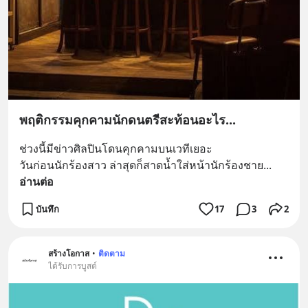
พฤติกรรมคุกคามนักดนตรีสะท้อนอะไร...
ช่วงนี้มีข่าวศิลปินโดนคุกคามบนเวทีเยอะ
วันก่อนนักร้องสาว ล่าสุดก็สาดน้ำใส่หน้านักร้องชาย
... 
อ่านต่อ
บันทึก
17
3
2
สร้างโอกาส
•
ติดตาม
ได้รับการบูสต์