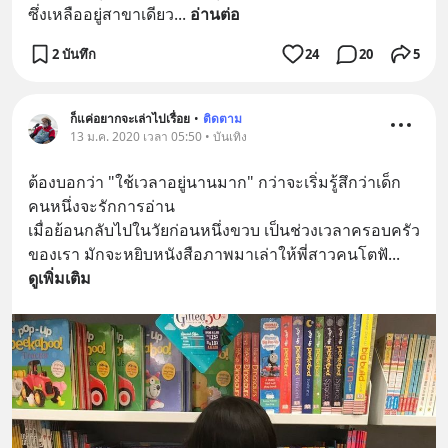
ซึ่งเหลืออยู่สาขาเดียว
... 
อ่านต่อ
2 บันทึก
24
20
5
ก็แค่อยากจะเล่าไปเรื่อย
•
ติดตาม
13 ม.ค. 2020 เวลา 05:50 • บันเทิง
ต้องบอกว่า "ใช้เวลาอยู่นานมาก" กว่าจะเริ่มรู้สึกว่าเด็ก
คนหนึ่งจะรักการอ่าน 
เมื่อย้อนกลับไปในวัยก่อนหนึ่งขวบ เป็นช่วงเวลาครอบครัว
ของเรา มักจะหยิบหนังสือภาพมาเล่าให้พี่สาวคนโตฟั
... 
ดูเพิ่มเติม