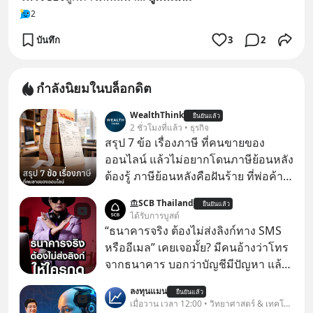
2
บันทึก
3
2
กำลังนิยมในบล็อกดิต
WealthThink
ยืนยันแล้ว
2 ชั่วโมงที่แล้ว • ธุรกิจ
สรุป 7 ข้อ เรื่องภาษี ที่คนขายของ
ออนไลน์ แล้วไม่อยากโดนภาษีย้อนหลัง
ต้องรู้ ภาษีย้อนหลังคือฝันร้าย ที่พ่อค้า
แม่ค้าคนไหนก็คงไม่อยากพบเจอ
SCB Thailand
ยืนยันแล้ว
ได้รับการบูสต์
“ธนาคารจริง ต้องไม่ส่งลิงก์ทาง SMS
หรืออีเมล” เคยเจอมั้ย? มีคนอ้างว่าโทร
จากธนาคาร บอกว่าบัญชีมีปัญหา แล้ว
ให้กดลิงก์โน่นนี่ หรือสแกนคิวอาร์โค้ด
ลงทุนแมน
ยืนยันแล้ว
ทันที มาฟัง “ป้าเก๋าเล่ากลโกง” เพื่อรู้ทัน
เมื่อวาน เวลา 12:00 • วิทยาศาสตร์ & เทคโนโลยี