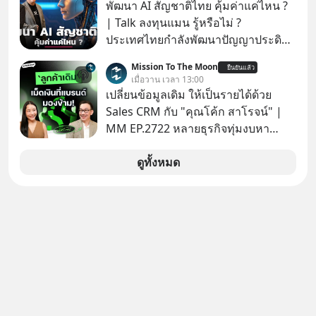
มุกหลอกลวงในคราบความน่าเชื่อถือ
พัฒนา AI สัญชาติไทย คุ้มค่าแค่ไหน ?
กันค่ะ #แก้เกมกลโกง #ป้าเก๋าเล่ากล
| Talk ลงทุนแมน รู้หรือไม่ ?
โกง #LivesSustainably #อยู่อย่าง
ประเทศไทยกำลังพัฒนาปัญญาประดิษฐ์
ยั่งยืน #CyberSecurity #ป้าเก๋า
หรือ AI เป็นของตัวเอง ภายใต้ชื่อ
Mission To The Moon
#FraudEducation #FinancialLiteracy
ยืนยันแล้ว
“ThaiLLM” เพื่อให้คนไทยมีโครงสร้าง
เมื่อวาน เวลา 13:00
#DigitalBankWithHumanTouch
พื้นฐานด้าน AI ที่เข้าใจภาษาไทย และ
เปลี่ยนข้อมูลเดิม ให้เป็นรายได้ด้วย
บริบททางสังคมไทยได้เป็นอย่างดี
Sales CRM กับ "คุณโค้ก สาโรจน์" |
คำถามคือ การลงมือพัฒนา AI ของ
MM EP.2722 หลายธุรกิจทุ่มงบหา
ประเทศจะคุ้มค่าแค่ไหน ? และหลังจาก
ลูกค้าใหม่ไม่หยุด ทั้งที่คนที่ซื้อของไป
นำ ThaiLLM มาใช้จริง จะเกิดอะไรขึ้น
แล้ว คือกลุ่มที่มีโอกาสซื้อซ้ำสูงที่สุด แต่
ดูทั้งหมด
กับสังคมไทย ธุรกิจไทย และเศรษฐกิจ
กลับปล่อยให้เงียบหายไปโดยไม่รู้ตัว ใน
ไทยบ้าง ? ร่วมวิเคราะห์เรื่องนี้ผ่านมุม
Mission To The Moon EP นี้ เราจะมา
มองของ ดร.อภิวดี ปิยธรรมรงค์ ผู้
คุยกับคุณโค้ก สาโรจน์ อธิวิทวัส CEO
เชี่ยวชาญอาวุโสด้านบูรณาการข้อมูล
& Founder, Wisible ผู้มีประสบการณ์
และปัญญาประดิษฐ์ และคุณปฏิภาณ
ด้านงานขายและ CRM มากกว่า 20 ปี
ประเสริฐสม ผู้จัดการโครงการ
ว่าทำไม "ลูกค้าเดิม" ถึงเป็นสินทรัพย์ที่
ThaiLLM
ธุรกิจมองข้ามมากที่สุด และจะเปลี่ยน
ข้อมูลที่กระจัดกระจายให้กลายเป็นราย
ได้ที่ต่อเนื่องได้ยังไง ถ้ายอดขายไม่โต