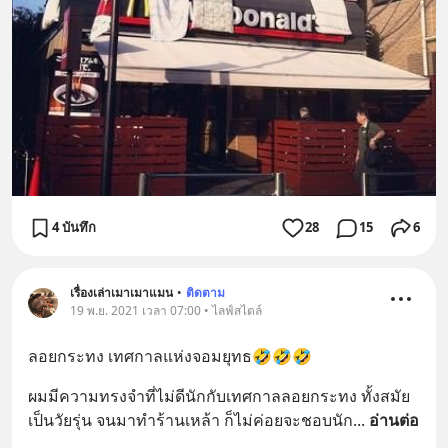
4 บันทึก
28
15
6
เรื่องเล่าเมาเมาแมน
•
ติดตาม
19 พ.ย. 2021 เวลา 07:00 • ไลฟ์สไตล์
ลอยกระทง เทศกาลแห่งจอมยุทธ🤣🤣🤣
ผมมีความทรงจำที่ไม่ดีนักกับเทศกาลลอยกระทง ทั้งสมัย
เป็นวัยรุ่น จนมาทำร้านเหล้า ก็ไม่ค่อยจะชอบนัก
... 
อ่านต่อ