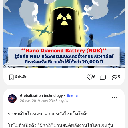
6 บันทึก
6
5
Globalization technology
•
ติดตาม
26 ต.ค. 2019 เวลา 23:45 • ธุรกิจ
รถยนต์ไฮโดรเจน' ความหวังใหม่โตโยต้า
โตโยต้าเปิดตัว "มิราอิ" ยานยนต์พลังงานไฮโดรเจนรุ่น