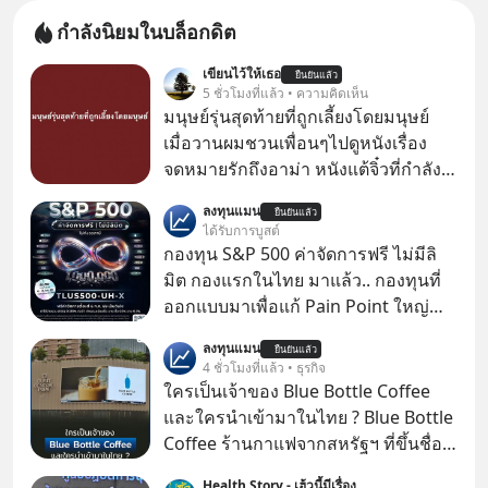
กำลังนิยมในบล็อกดิต
เขียนไว้ให้เธอ
ยืนยันแล้ว
5 ชั่วโมงที่แล้ว • ความคิดเห็น
มนุษย์รุ่นสุดท้ายที่ถูกเลี้ยงโดยมนุษย์
เมื่อวานผมชวนเพื่อนๆไปดูหนังเรื่อง
จดหมายรักถึงอาม่า หนังแต้จิ๋วที่กำลัง
โด่งดังทั่วโลกอยู่ในตอนนี้ เหตุเกิดจาก
ลงทุนแมน
ยืนยันแล้ว
ป๊าผมเห็นโปสเตอร์หนังเรื่องนี้หลาย
ได้รับการบูสต์
เดือนก่อนและอยากดูมาก ด้วยเพราะว่า
กองทุน S&P 500 ค่าจัดการฟรี ไม่มีลิ
อากงก็มาจากเมืองจีน ป๊าก็พูดแต้จิ๋วได้
มิต กองแรกในไทย มาแล้ว.. กองทุนที่
มีเรื่องราวมีความผูกพันที่ได้ยินตั้งแต่
ออกแบบมาเพื่อแก้ Pain Point ใหญ่
เด็ก
ของนักลงทุนไทยพร้อมกัน 3 เรื่อง
ลงทุนแมน
ยืนยันแล้ว
4 ชั่วโมงที่แล้ว • ธุรกิจ
ใครเป็นเจ้าของ Blue Bottle Coffee
และใครนำเข้ามาในไทย ? Blue Bottle
Coffee ร้านกาแฟจากสหรัฐฯ ที่ขึ้นชื่อ
เรื่องความพิถีพิถัน กำลังจะเปิดสาขา
Health Story - เฮ้วนี้มีเรื่อง