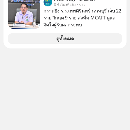
แรกในประเทศไทย ที่ Central Park
3 ชั่วโมงที่แล้ว • ข่าว
กราดยิง ร.ร.เทพศิรินทร์ นนทบุรี เจ็บ 22
ราย วิกฤต 9 ราย ส่งทีม MCATT ดูแล
จิตใจผู้รับผลกระทบ
ดูทั้งหมด