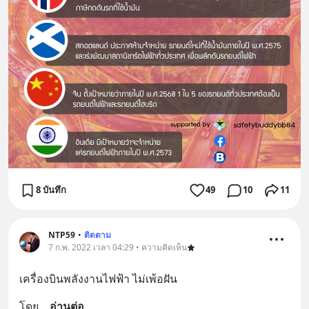
8 บันทึก
49
10
11
NTP59
•
ติดตาม
7 ก.พ. 2022 เวลา 04:29 • ความคิดเห็น
เครื่องบินพลังงานไฟฟ้า ไม่เพ้อฝัน
โดย
... 
อ่านต่อ