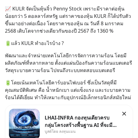
📈 KULR จัดเป็นหุ้นจิ๋ว Penny Stock เพราะมีราคาต่อหุ้น
น้อยกว่า 5 ดอลลาร์สหรัฐ แต่ราคาของหุ้น KULR ก็ได้ปรับตัว
ขึ้นมาอย่างต่อเนื่อง โดยราคาของหุ้น ณ วันที่ 8 มกราคม 
2568 เติบโตจากช่วงเดียวกันของปี 2567 ถึง 1360 %
🔋แล้ว KULR ทำอะไรบ้าง ?
พัฒนาและจำหน่ายเทคโนโลยีการจัดการความร้อน โดยมี
ผลิตภัณฑ์ที่หลากหลาย ตั้งแต่แผ่นป้องกันความร้อนแบตเตอรี 
วัสดุระบายความร้อน ไปจนถึงระบบทดสอบแบตเตอรี
🔋โดยเน้นเทคโนโลยีคาร์บอนไฟเบอร์ ซึ่งเป็นวัสดุที่มี
คุณสมบัติพิเศษ คือ น้ำหนักเบา แต่แข็งแรง และระบายความ
ร้อนได้ดีเยี่ยม ทำให้เหมาะกับอุปกรณ์อิเล็กทรอนิกส์สมัยใหม่
LHAI-INFRA กองทุนเดียวครบ
กลุ่มโครงสร้างพื้นฐาน AI ที่จะมี
บูสต์โดย ลงทุนแมน
งบลงทุนครั้งใหญ่ในประวัติศาสตร์