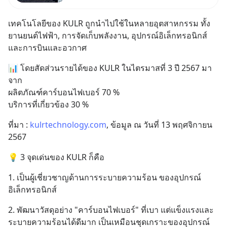
ที่เรียกว่า AI Supercycle หุ้นกลุ่ม
นี้ปรับตัวลงมากใน 1 เดือนที่ผ่าน
เทคโนโลยีของ KULR ถูกนำไปใช้ในหลายอุตสาหกรรม ทั้ง
มา แต่ความจริงคือทั่วโลกยังเดิน
ยานยนต์ไฟฟ้า, การจัดเก็บพลังงาน, อุปกรณ์อิเล็กทรอนิกส์ 
หน้าลงทุน AI
และการบินและอวกาศ
📊 โดยสัดส่วนรายได้ของ KULR ในไตรมาสที่ 3 ปี 2567 มา
จาก
ผลิตภัณฑ์คาร์บอนไฟเบอร์ 70 %
บริการที่เกี่ยวข้อง 30 %
ที่มา : 
kulrtechnology.com
, ข้อมูล ณ วันที่ 13 พฤศจิกายน 
2567
💡 3 จุดเด่นของ KULR ก็คือ
1. เป็นผู้เชี่ยวชาญด้านการระบายความร้อน ของอุปกรณ์
อิเล็กทรอนิกส์
2. พัฒนาวัสดุอย่าง "คาร์บอนไฟเบอร์" ที่เบา แต่แข็งแรงและ
ระบายความร้อนได้ดีมาก เป็นเหมือนชุดเกราะของอุปกรณ์