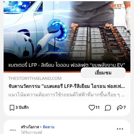
เยี่ยมชม
THESTORYTHAILAND.COM
จับตานวัตกรรม ”แบตเตอรี LFP-รีลิเธียม ไอรอน ฟอสเฟต”
แนวโน้มความต้องการใช้รถยนต์ไฟฟ้าที่มากขึ้นเรื่อย ๆ เพราะตอบโจทย์ทั้งในเรื่องของการประหยัดค่าใช้จ่ายด้านพลังงาน และการเป็นมิตรต่อสิ่งแวดล้อม ส่งผลให้อุตสาหกรรมยานยนต์ไฟฟ้ากลายเป็นดาวรุ่งดวงใหม่
3 บันทึก
11
7
สร้างโอกาส
•
ติดตาม
ได้รับการบูสต์