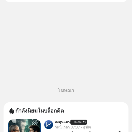
โฆษณา
กำลังนิยมในบล็อกดิต
ลงทุนแมน
ยืนยันแล้ว
วันนี้ เวลา 07:37 • ธุรกิจ