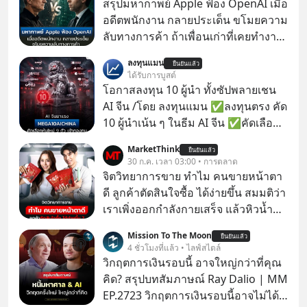
สรุปมหากาพย์ Apple ฟ้อง OpenAI เมื่อ
อดีตพนักงาน กลายประเด็น ขโมยความ
ลับทางการค้า ถ้าเพื่อนเก่าที่เคยทำงาน
ด้วยกัน ทักมาขอให้เราช่วยหาไฟล์งาน
ลงทุนแมน
ยืนยันแล้ว
เก่าที่เขาเคยทำไว้ ตอนยังอยู่บริษัท
ได้รับการบูสต์
เดียวกัน
โอกาสลงทุน 10 ผู้นำ ทั้งซัปพลายเชน
AI จีน /โดย ลงทุนแมน ✅ลงทุนตรง คัด
10 ผู้นำเน้น ๆ ในธีม AI จีน ✅คัดเลือก
หุ้นใหม่ 9 ตัว เข้ากองทุน ✅ร่วมเป็น
MarketThink
ยืนยันแล้ว
เจ้าของผู้นำ AI จีน ตั้งแต่โรงงานผลิตชิป
30 ก.ค. เวลา 03:00 • การตลาด
หน่วยความจำ โมเดล AI ยันหุ่นยนต์
จิตวิทยาการขาย ทำไม คนขายหน้าตา
✅ได้การรับยกเว้นภาษี Capital Gain
ดี ลูกค้าตัดสินใจซื้อ ได้ง่ายขึ้น สมมติว่า
ตามกฎหมายภาษีของประเทศไทย
เราเพิ่งออกกำลังกายเสร็จ แล้วหิวน้ำ
มาก ๆ แล้วเจอร้านขายน้ำอยู่สองร้านที่
Mission To The Moon
ยืนยันแล้ว
ขายของเหมือนกันทุกอย่าง
4 ชั่วโมงที่แล้ว • ไลฟ์สไตล์
วิกฤตการเงินรอบนี้ อาจใหญ่กว่าที่คุณ
คิด? สรุปบทสัมภาษณ์ Ray Dalio | MM
EP.2723 วิกฤตการเงินรอบนี้อาจไม่ได้