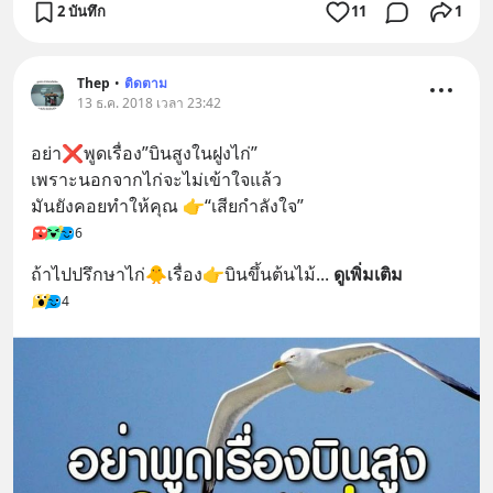
2 บันทึก
11
1
Thep
•
ติดตาม
13 ธ.ค. 2018 เวลา 23:42
อย่า❌พูดเรื่อง”บินสูงในฝูงไก่”
เพราะนอกจากไก่จะไม่เข้าใจแล้ว 
มันยังคอยทำให้คุณ 👉“เสียกำลังใจ”
6
ถ้าไปปรึกษาไก่🐥เรื่อง👉บินขึ้นต้นไม้
... 
ดูเพิ่มเติม
4