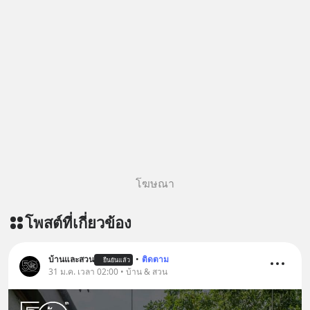
โฆษณา
โพสต์ที่เกี่ยวข้อง
บ้านและสวน
•
ติดตาม
ยืนยันแล้ว
31 ม.ค. เวลา 02:00 • บ้าน & สวน