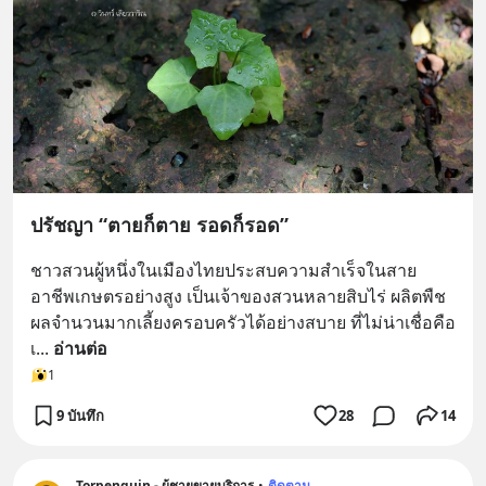
ปรัชญา “ตายก็ตาย รอดก็รอด”
ชาวสวนผู้หนึ่งในเมืองไทยประสบความสำเร็จในสาย
อาชีพเกษตรอย่างสูง เป็นเจ้าของสวนหลายสิบไร่ ผลิตพืช
ผลจำนวนมากเลี้ยงครอบครัวได้อย่างสบาย ที่ไม่น่าเชื่อคือ
เ
... 
อ่านต่อ
1
9 บันทึก
28
14
Torpenguin - ผู้ชายขายบริการ
•
ติดตาม