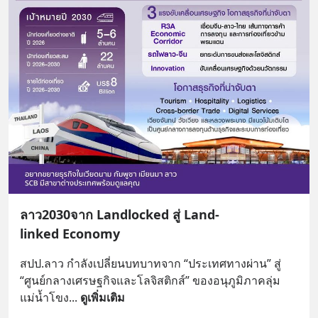
ลาว2030จาก Landlocked สู่ Land-
linked Economy
สปป.ลาว กำลังเปลี่ยนบทบาทจาก “ประเทศทางผ่าน” สู่ 
“ศูนย์กลางเศรษฐกิจและโลจิสติกส์” ของอนุภูมิภาคลุ่ม
แม่น้ำโขง
... 
ดูเพิ่มเติม