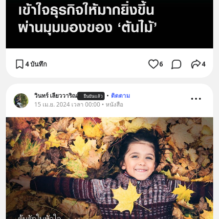
4 บันทึก
6
4
วินทร์ เลียววาริณ
•
ติดตาม
ยืนยันแล้ว
15 เม.ย. 2024 เวลา 00:00 • หนังสือ