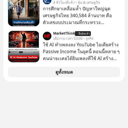
Fastwork, MizuMi, KARMART, อิชิตัน
4 ชั่วโมงที่แล้ว • หุ้น & เศรษฐกิจ
ในมือของอาณาจักรที่จ้องจะทำลายมัน
มาแชร์ความรู้การสร้างธุรกิจ
การศึกษาเหลื่อมล้ำ ปัญหาใหญ่ฉุด
เขาถึงขั้นต้องเขียนจดหมายเปิดผนึก
เศรษฐกิจไทย 340,584 ล้านบาท คือ
ขอร้องคนทั้งอินเทอร์เน็ตให้ช่วยหยุดยั้ง
ตัวเลขงบประมาณที่กระทรวง
ดีลนี้! เกิดอะไรขึ้นหลังจากการควบรวม
ศึกษาธิการ ได้รับจัดสรรในงบประมาณ
กิจการครั้งประวัติศาสตร์? ยักษ์ใหญ่
MarketThink
ยืนยันแล้ว
รายจ่ายประจำปี 2568 ซึ่งมากที่สุดเป็น
เมื่อวาน เวลา 03:00 • ธุรกิจ
ตั้งใจซื้อไปพัฒนาต่อ หรือแค่ซื้อไป “ฆ่า”
อันดับ 2 รองจากกระทรวงการคลัง
ใช้ AI ทำเพลงลง YouTube ไอเดียสร้าง
ให้พ้นทางกันแน่? และทำไมจุดจบของ
Passive Income ในยุคนี้ ตอนนี้หลาย ๆ
เรื่องนี้ ถึงเป็นการฆาตกรรมแบบสโลว์
คนน่าจะเคยได้ยินเพลงที่ใช้ AI สร้าง
โมชันที่ไม่มีแม้แต่ศพให้เห็น? เลือกฟัง
ผ่านหูกันมาบ้าง เช่น เพลง “ไม่มีใคร
กันได้เลยนะครับ อย่าลืมกด Follow
รู้ตัวเรา” จากช่องชื่อว่า UNHEARD
ดูทั้งหมด
ติดตาม PodCast ช่อง Geek Forever’s
MUSIC ที่ตอนนี้มียอดรับชมกว่า 26
Podcast ของผมกันด้วยนะครับ 🎧 ฟัง
ล้านครั้งแล้ว
ผ่าน Spotify : https://bit.ly/4g4SW17
🎧 ฟังผ่าน Apple Podcast :
https://bit.ly/4cw7rdh 🎧 ฟังผ่าน
Podbean : https://bit.ly/4hVgqrY 🎧
ฟังผ่าน Youtube :
https://youtu.be/Jj3neoUL72g The