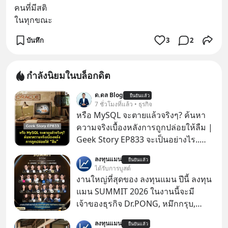
คนที่มีสติ
ในทุกขณะ
บันทึก
3
2
กำลังนิยมในบล็อกดิต
ด.ดล Blog
ยืนยันแล้ว
7 ชั่วโมงที่แล้ว • ธุรกิจ
หรือ MySQL จะตายแล้วจริงๆ? ค้นหา
ความจริงเบื้องหลังการถูกปล่อยให้ลืม |
Geek Story EP833 จะเป็นอย่างไร..
เมื่อซอฟต์แวร์ฟรีที่หล่อเลี้ยงเว็บไซต์
ลงทุนแมน
ยืนยันแล้ว
กว่าครึ่งโลก ถูกมหาเศรษฐีคู่แข่งทุ่มเงิน
ได้รับการบูสต์
ซื้อกิจการไป? นี่คือเรื่องจริงของ
งานใหญ่ที่สุดของ ลงทุนแมน ปีนี้ ลงทุน
MySQL ฐานข้อมูลระดับตำนานที่
แมน SUMMIT 2026 ในงานนี้จะมี
โปรแกรมเมอร์คนหนึ่งใช้เวลา 27 ปี
เจ้าของธุรกิจ Dr.PONG, หมึกกรุบ,
ปลุกปั้นและตั้งชื่อตามลูกสาวของตัวเอง
Srichand, Jones’ Salad, LA GLACE,
ลงทุนแมน
เมื่อรู้ว่าผลงานชิ้นเอกกำลังจะตกไปอยู่
ยืนยันแล้ว