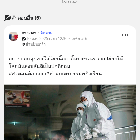
โฆษณา
คำตอบอื่น
(
6
)
กาลเวลา
•
ติดตาม
10 ม.ค. 2025 เวลา 12:30 • ไลฟ์สไตล์
บ้านปิ่นเกล้า
อยากบอกทุกคนในโลกนี้อย่าดิ้นรนขวนขวายปล่อยให้
โลกมันสงบสันติเป็นปกติก่อน
#สวดมนต์ภาวนา#ทำเกษตรกรรมครัวเรือน