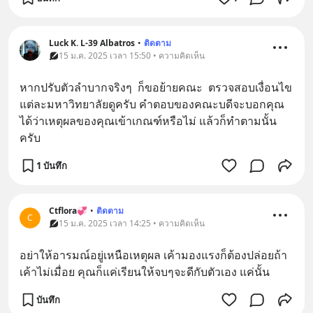
Luck K. L-39 Albatros
•
ติดตาม
15 ม.ค. 2025 เวลา 15:50 • ความคิดเห็น
หากปรับตัวลำบากจริงๆ  ก็ขอย้ายคณะ  ตรวจสอบเงื่อนไข
แต่ละมหาวิทยาลัยดูครับ คำตอบของคณะบดีจะบอกคุณ
ได้ว่าเหตุผลของคุณเข้าเกณฑ์หรือไม่ แล้วก็ทำตามนั้น
ครับ
1 บันทึก
Ctflora💞
•
ติดตาม
C
15 ม.ค. 2025 เวลา 14:25 • ความคิดเห็น
อย่าให้อารมณ์อยู่เหนือเหตุผล เค้ามองแรงก็ต้องปล่อยถ้า
เค้าไม่เมื่อย คุณก็แค่เรียนให้จบๆจะดีกับตัวเอง แค่นั้น
บันทึก