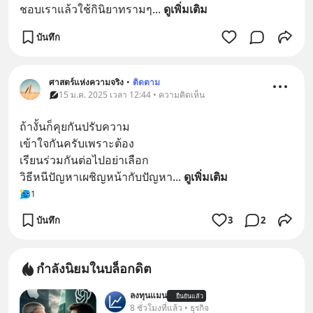
ชอบเราแล้วใช้กินิยาทรามๆ
... 
ดูเพิ่มเติม
บันทึก
ศาสตร์แห่งความจริง
•
ติดตาม
15 ม.ค. 2025 เวลา 12:44 • ความคิดเห็น
ถ้างั้นก็คุยกันปรับความ
เข้าใจกันครับเพราะต้อง
เรียนร่วมกันต่อไปอย่าเลือก
วิธีหนีปัญหาเผชิญหน้ากับปัญหา
... 
ดูเพิ่มเติม
1
บันทึก
3
2
กำลังนิยมในบล็อกดิต
ลงทุนแมน
ยืนยันแล้ว
8 ชั่วโมงที่แล้ว • ธุรกิจ