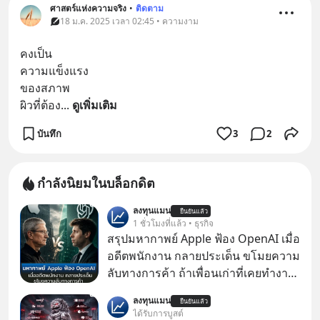
ศาสตร์แห่งความจริง
•
ติดตาม
18 ม.ค. 2025 เวลา 02:45 • ความงาม
คงเป็น
ความแข็งแรง
ของสภาพ
ผิวที่ต้อง
... 
ดูเพิ่มเติม
บันทึก
3
2
กำลังนิยมในบล็อกดิต
ลงทุนแมน
ยืนยันแล้ว
1 ชั่วโมงที่แล้ว • ธุรกิจ
สรุปมหากาพย์ Apple ฟ้อง OpenAI เมื่อ
อดีตพนักงาน กลายประเด็น ขโมยความ
ลับทางการค้า ถ้าเพื่อนเก่าที่เคยทำงาน
ด้วยกัน ทักมาขอให้เราช่วยหาไฟล์งาน
ลงทุนแมน
ยืนยันแล้ว
เก่าที่เขาเคยทำไว้ ตอนยังอยู่บริษัท
ได้รับการบูสต์