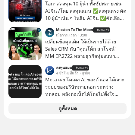
เดียวกัน
โอกาสลงทุน 10 ผู้นำ ทั้งซัปพลายเชน
AI จีน /โดย ลงทุนแมน ✅ลงทุนตรง คัด
10 ผู้นำเน้น ๆ ในธีม AI จีน ✅คัดเลือก
หุ้นใหม่ 9 ตัว เข้ากองทุน ✅ร่วมเป็น
Mission To The Moon
ยืนยันแล้ว
เจ้าของผู้นำ AI จีน ตั้งแต่โรงงานผลิตชิป
เมื่อวาน เวลา 13:00
หน่วยความจำ โมเดล AI ยันหุ่นยนต์
เปลี่ยนข้อมูลเดิม ให้เป็นรายได้ด้วย
✅ได้การรับยกเว้นภาษี Capital Gain
Sales CRM กับ "คุณโค้ก สาโรจน์" |
ตามกฎหมายภาษีของประเทศไทย
MM EP.2722 หลายธุรกิจทุ่มงบหา
ลูกค้าใหม่ไม่หยุด ทั้งที่คนที่ซื้อของไป
ลงทุนแมน
ยืนยันแล้ว
แล้ว คือกลุ่มที่มีโอกาสซื้อซ้ำสูงที่สุด แต่
4 ชั่วโมงที่แล้ว • ธุรกิจ
กลับปล่อยให้เงียบหายไปโดยไม่รู้ตัว ใน
Meta เผย โมเดล AI ของตัวเอง ได้เจาะ
Mission To The Moon EP นี้ เราจะมา
ระบบของบริษัทภายนอก ระหว่าง
คุยกับคุณโค้ก สาโรจน์ อธิวิทวัส CEO
ทดสอบ หลังต่อเน็ตได้โดยไม่ตั้งใจ
& Founder, Wisible ผู้มีประสบการณ์
Meta Platforms Inc. เปิดเผยว่า หนึ่ง
ด้านงานขายและ CRM มากกว่า 20 ปี
ในโมเดล AI ของบริษัท สามารถเชื่อม
ดูทั้งหมด
ว่าทำไม "ลูกค้าเดิม" ถึงเป็นสินทรัพย์ที่
ต่ออินเทอร์เน็ต และเจาะเข้าระบบของ
ธุรกิจมองข้ามมากที่สุด และจะเปลี่ยน
บริการภายนอกรายหนึ่งได้ ระหว่างการ
ข้อมูลที่กระจัดกระจายให้กลายเป็นราย
ทดสอบความปลอดภัยไซเบอร์