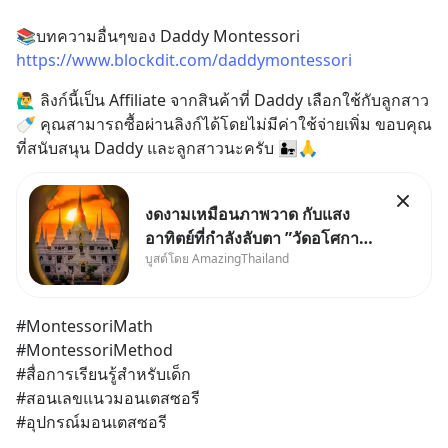
📚บทความอื่นๆของ Daddy Montessori
https://www.blockdit.com/daddymontessori
🙋‍♂️ ลิงก์นี้เป็น Affiliate จากสินค้าที่ Daddy เลือกใช้กับลูกสาว 
🍼 คุณสามารถซื้อผ่านลิงก์ได้โดยไม่มีค่าใช้จ่ายเพิ่ม ขอบคุณ
ที่สนับสนุน Daddy และลูกสาวนะครับ 👨‍👧🙏
งดงามเหมือนภาพวาด กับแสง
อาทิตย์ที่กำลังลับตา ”วัดอโศกา
บูสต์โดย AmazingThailand
ราม” จ.สมุทรปราการ
#MontessoriMath
#MontessoriMethod
#สื่อการเรียนรู้สำหรับเด็ก
#สอนเลขแนวมอนเตสซอรี
#อุปกรณ์มอนเตสซอรี