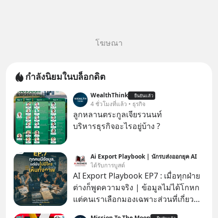
โฆษณา
กำลังนิยมในบล็อกดิต
WealthThink
ยืนยันแล้ว
4 ชั่วโมงที่แล้ว • ธุรกิจ
ลูกหลานตระกูลเจียรวนนท์
บริหารธุรกิจอะไรอยู่บ้าง ?
Ai Export Playbook | นักรบส่งออกยุค AI
ได้รับการบูสต์
AI Export Playbook EP7 : เมื่อทุกฝ่าย
ต่างก็พูดความจริง | ข้อมูลไม่ได้โกหก
แต่คนเราเลือกมองเฉพาะส่วนที่เกี่ยวกับ
ตัวเองเสมอ
Mission To The Moon