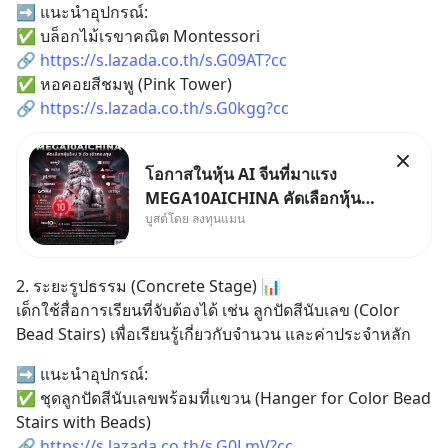
➡ แนะนำอุปกรณ์:
✅ บล็อกไม้เรขาคณิต Montessori
🔗 
https://s.lazada.co.th/s.G09AT?cc
✅ หอคอยสีชมพู (Pink Tower)​
🔗 
https://s.lazada.co.th/s.G0kgg?cc
โอกาสในหุ้น AI จีนที่มาแรง
MEGA10AICHINA คัดเลือกหุ้น
บูสต์โดย ลงทุนแมน
ใหม่ 9 ตัว เข้ากองทุน.. ครอบคลุม
ทั้งซัปพลายเชน AI จีน พิเศษ ช่วง
3 - 19 ส.ค. 69 มีโปรโมชัน ลด
2. ระยะรูปธรรม (Concrete Stage) 📊
50% ค่าธรรมเนียมซื้อ | ยอด 2
เด็กใช้สื่อการเรียนที่จับต้องได้ เช่น ลูกปัดสีนับเลข (Color 
ล้านบาทขึ้นไป ฟรีค่าธรร
Bead Stairs) เพื่อเรียนรู้เกี่ยวกับจำนวน และค่าประจำหลัก
➡ แนะนำอุปกรณ์:
✅ ชุดลูกปัดสีนับเลขพร้อมที่แขวน (Hanger for Color Bead 
Stairs with Beads) 
🔗 
https://s.lazada.co.th/s.G0LmV?cc