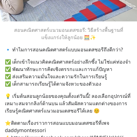
สอนคณิตศาสตร์แนวมอนเตสซอรี: วิธีสร้างพื้นฐานที่
แข็งแกร่งให้ลูกน้อย 🧮✨
🔹 ทำไมการสอนคณิตศาสตร์แบบมอนเตสซอรีถึงดีกว่า?
✅ เด็กเข้าใจแนวคิดคณิตศาสตร์อย่างลึกซึ้ง ไม่ใช่แค่ท่องจำ
✅ พัฒนาทักษะการคิดเชิงตรรกะและการแก้ปัญหา
✅ ส่งเสริมความมั่นใจและความรักในการเรียนรู้
✅ เด็กสามารถเรียนรู้ได้ตามจังหวะของตัวเอง
💡 เริ่มต้นสอนลูกน้อยของคุณตั้งแต่วันนี้! ลองเลือกอุปกรณ์ที่
เหมาะสมจากลิงก์ด้านบน แล้วสัมผัสความแตกต่างของการ
เรียนรู้คณิตศาสตร์แนวมอนเตสซอรีได้เลย 😊
⭐ติดตามเรื่องราวการสอนแบบมอนเตสซอรีที่เพจ 
daddymontessori