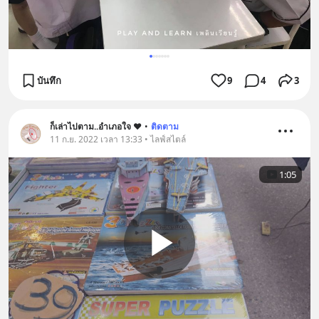
บันทึก
9
4
3
ก็เล่าไปตาม..อำเภอใจ ❤️
•
ติดตาม
11 ก.ย. 2022 เวลา 13:33 • ไลฟ์สไตล์
1:05