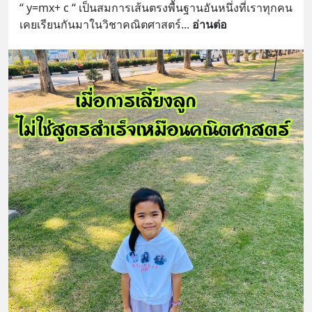
“ y=mx+ c “ เป็นสมการเส้นตรงพื้นฐานอันหนึ่งที่เราทุกคน
เคยเรียนกันมาในวิชาคณิตศาสตร์
... 
อ่านต่อ