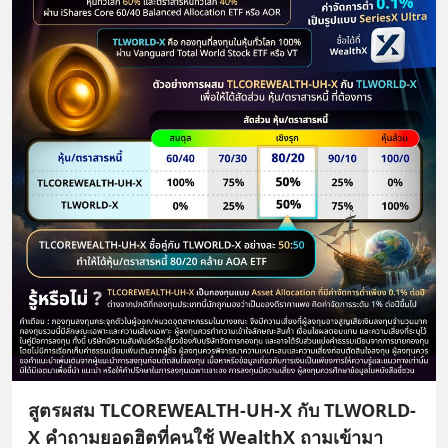
สูตรผสม TLCOREWEALTH-UH-X กับ TLWORLD-
X คำถามยอดฮิตที่คนใช้ WealthX ถามเข้ามา