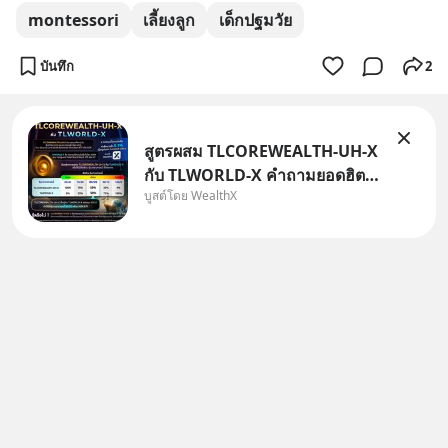
montessori
เลี้ยงลูก
เด็กปฐมวัย
บันทึก
2
สูตรผสม TLCOREWEALTH-UH-X
กับ TLWORLD-X คำถามยอดฮิตที่
บูสต์โดย WealthX
คนใช้ WealthX ถามเข้ามา