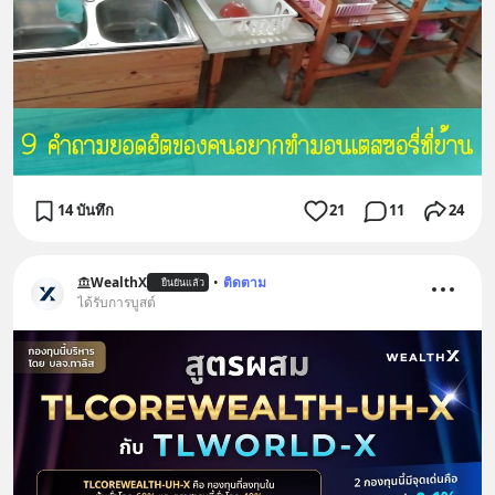
14 บันทึก
21
11
24
WealthX
•
ติดตาม
ยืนยันแล้ว
ได้รับการบูสต์