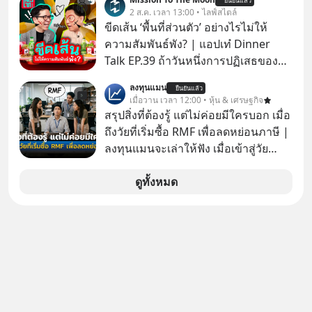
ยืนยันแล้ว
2 ส.ค. เวลา 13:00 • ไลฟ์สไตล์
ขีดเส้น ‘พื้นที่ส่วนตัว’ อย่างไรไม่ให้
ความสัมพันธ์พัง? | แอปเท๋ Dinner
Talk EP.39 ถ้าวันหนึ่งการปฏิเสธของ
เราทำให้อีกฝ่ายรู้สึกเจ็บปวด คิดว่าเรา
ลงทุนแมน
ยืนยันแล้ว
ตั้งกำแพงใส่และมองว่าเราเห็นแก่ตัวทั้ง
เมื่อวาน เวลา 12:00 • หุ้น & เศรษฐกิจ
ที่เราเองก็ไม่เคยปฏิเสธใครอย่างนี้มา
สรุปสิ่งที่ต้องรู้ แต่ไม่ค่อยมีใครบอก เมื่อ
ก่อน แต่พอตั้งใจจะ ‘สร้างขอบเขต’ เพื่อ
ถึงวัยที่เริ่มซื้อ RMF เพื่อลดหย่อนภาษี |
ตัวเองดูสักครั้ง กลับทำให้เกิดรอยร้าว
ลงทุนแมนจะเล่าให้ฟัง เมื่อเข้าสู่วัย
ในความสัมพันธ์เสียอย่างนั้น โดยราย
ทำงานและเริ่มมีรายได้ถึงเกณฑ์เสีย
การแอปเท๋ Dinner Talk ในวันนี้โฮสต์
ภาษี หลายคนมักได้รับคำแนะนำให้
ดูทั้งหมด
ทั้ง 2 ท่าน แทป-รวิศ หาญอุตสาหะ และ
ลงทุนใน RMF เพราะนอกจากจะช่วยลด
เอ๋ นิ้วกลม-สราวุธ เฮ้งสวัสดิ์ จะพาทุก
หย่อนภาษีได้แล้ว ยังเป็นโอกาสในการ
คนไปสำรวจวิธีสร้างขอบเขตเพื่อรักษา
สร้างความมั่งคั่งระยะยาว แต่น้อยคน
ใจของตัวเองและรักษาความสัมพันธ์
นักที่จะลงลึกว่า ถ้าลงทุนใน RMF ควรรู้
ของคนรอบข้างไปพร้อมกัน
อะไรบ้าง ควรดู ตรงไหน ทำอย่างไร ถึง
#boundary #selfdevelopment #แอป
จะดีกับเรา แล้วเราควรรู้ข้อมูลอะไร
เท๋dinnertalk
เกี่ยวกับ RMF บ้าง เพื่อให้นำไปใช้ต่อได้
#missiontothemoonpodcast