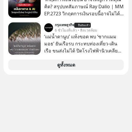
ยาวนานต่อจากนี้
คิด? สรุปบทสัมภาษณ์ Ray Dalio | MM
EP.2723 วิกฤตการเงินรอบนี้อาจไม่ได้
เหมือนทุกครั้งที่เราเคยเจอ เมื่อ Ray
กรุงเทพธุรกิจ
ยืนยันแล้ว
Dalio ชายผู้เคยทำนายวิกฤตเศรษฐกิจ
6 ชั่วโมงที่แล้ว • สิ่งแวดล้อม
มาแล้วหลายต่อหลายครั้ง ออกมาส่ง
‘แม่น้ำดานูบ’ แห้งขอด พบ ‘ซากแมม
สัญญาณเตือนระเบิดเวลาลูกใหม่ที่
มอธ’ ยันเรือรบ กระทบท่องเที่ยว-เดิน
กำลังก่อตัวขึ้น จาก "ระเบิดหนี้สิน
เรือ ขนส่งไม่ได้ ปิดโรงไฟฟ้านิวเคลียร์
มหาศาล" ผสานเข้ากับ "ฟองสบู่กระแส
ขาดน้ำหล่อเย็น “ทวีปยุโรป” กำลังเผชิญ
AI" ที่ผู้คนกำลังแห่ไล่ราคาอย่างบ้าคลั่ง
กับฤดูร้อนรุนแรงและภัยแล้งที่ยาวนาน
ดูทั้งหมด
บทเรียนจากประวัติศาสตร์ 500 ปี บอก
อย่างไม่เคยปรากฏมาก่อน ส่งผลให้
อะไรเรา? ระเบียบโลกกำลังจะเปลี่ยน
แม่น้ำหลายสายลดระดับลงสู่ระดับต่ำ
มือไปในทิศทางไหน? และเราควรรับมือ
สุดเป็นประวัติการณ์ โดยเฉพาะ “แม่น้ำ
อย่างไรก่อนที่ทุกอย่างจะสายเกินไป?
ดานูบ” ซึ่งเป็นแม่น้ำยาวอันดับสองของ
ร่วมเจาะลึกบทวิเคราะห์และข้อคิดการ
ยุโรปที่ไหลผ่าน 10 ประเทศ ที่มีปริมาณ
เงินฉบับ Dalio กันได้ใน EP. นี้
น้ำลดต่ำลงเป็นประวัติศาสตร์ จนเผยให้
#RayDalio #สรุปบทเรียน #การเงินการ
เห็นร่องรอยทางประวัติศาสตร์ที่เคยจม
ลงทุน #MissionToTheMoon
อยู่ใต้น้ำมานานหลายศตวรรษ
#MissionToTheMoonPodcast