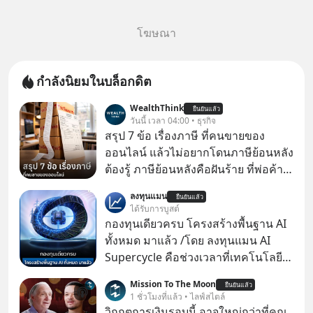
โฆษณา
กำลังนิยมในบล็อกดิต
WealthThink
ยืนยันแล้ว
วันนี้ เวลา 04:00 • ธุรกิจ
สรุป 7 ข้อ เรื่องภาษี ที่คนขายของ
ออนไลน์ แล้วไม่อยากโดนภาษีย้อนหลัง
ต้องรู้ ภาษีย้อนหลังคือฝันร้าย ที่พ่อค้า
แม่ค้าคนไหนก็คงไม่อยากพบเจอ
ลงทุนแมน
ยืนยันแล้ว
ได้รับการบูสต์
กองทุนเดียวครบ โครงสร้างพื้นฐาน AI
ทั้งหมด มาแล้ว /โดย ลงทุนแมน AI
Supercycle คือช่วงเวลาที่เทคโนโลยี
ปัญญาประดิษฐ์ จะกลายเป็นตัวขับ
Mission To The Moon
ยืนยันแล้ว
เคลื่อนหลัก ของการเติบโตทาง
1 ชั่วโมงที่แล้ว • ไลฟ์สไตล์
เศรษฐกิจ และวิถีชีวิตของผู้คนอย่าง
วิกฤตการเงินรอบนี้ อาจใหญ่กว่าที่คุณ