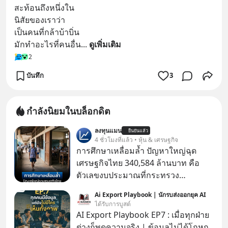
สะท้อนถึงหนึ่งใน
นิสัยของเราว่า
เป็นคนที่กล้าบ้าบิ่น
มักทำอะไรที่คนอื่น
... 
ดูเพิ่มเติม
2
บันทึก
3
กำลังนิยมในบล็อกดิต
ลงทุนแมน
ยืนยันแล้ว
4 ชั่วโมงที่แล้ว • หุ้น & เศรษฐกิจ
การศึกษาเหลื่อมล้ำ ปัญหาใหญ่ฉุด
เศรษฐกิจไทย 340,584 ล้านบาท คือ
ตัวเลขงบประมาณที่กระทรวง
ศึกษาธิการ ได้รับจัดสรรในงบประมาณ
Ai Export Playbook | นักรบส่งออกยุค AI
รายจ่ายประจำปี 2568 ซึ่งมากที่สุดเป็น
ได้รับการบูสต์
อันดับ 2 รองจากกระทรวงการคลัง
AI Export Playbook EP7 : เมื่อทุกฝ่าย
ต่างก็พูดความจริง | ข้อมูลไม่ได้โกหก