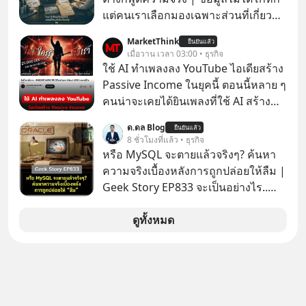
แต่คนเราเลือกมองเฉพาะส่วนที่เกี่ยวกับ
ตัวเองเสมอ
MarketThink
ยืนยันแล้ว
เมื่อวาน เวลา 03:00 • ธุรกิจ
ใช้ AI ทำเพลงลง YouTube ไอเดียสร้าง
Passive Income ในยุคนี้ ตอนนี้หลาย ๆ
คนน่าจะเคยได้ยินเพลงที่ใช้ AI สร้าง
ผ่านหูกันมาบ้าง เช่น เพลง “ไม่มีใคร
ด.ดล Blog
ยืนยันแล้ว
รู้ตัวเรา” จากช่องชื่อว่า UNHEARD
8 ชั่วโมงที่แล้ว • ธุรกิจ
MUSIC ที่ตอนนี้มียอดรับชมกว่า 26
หรือ MySQL จะตายแล้วจริงๆ? ค้นหา
ล้านครั้งแล้ว
ความจริงเบื้องหลังการถูกปล่อยให้ลืม |
Geek Story EP833 จะเป็นอย่างไร..
เมื่อซอฟต์แวร์ฟรีที่หล่อเลี้ยงเว็บไซต์
กว่าครึ่งโลก ถูกมหาเศรษฐีคู่แข่งทุ่มเงิน
ดูทั้งหมด
ซื้อกิจการไป? นี่คือเรื่องจริงของ
MySQL ฐานข้อมูลระดับตำนานที่
โปรแกรมเมอร์คนหนึ่งใช้เวลา 27 ปี
ปลุกปั้นและตั้งชื่อตามลูกสาวของตัวเอง
เมื่อรู้ว่าผลงานชิ้นเอกกำลังจะตกไปอยู่