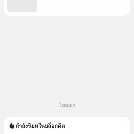
โฆษณา
กำลังนิยมในบล็อกดิต